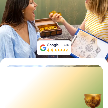
Prenota Biglietti
Acquista i Voucher
Google
2.118
4,4