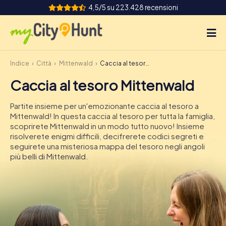
4,5/5 su 223.428 recensioni
Indice
Città
Mittenwald
Caccia al tesoro Mittenwald
Come funziona
Caccia al tesoro Mittenwald
Città
Partite insieme per un'emozionante caccia al tesoro a
Tour
Mittenwald! In questa caccia al tesoro per tutta la famiglia,
scoprirete Mittenwald in un modo tutto nuovo! Insieme
risolverete enigmi difficili, decifrerete codici segreti e
Team Building
seguirete una misteriosa mappa del tesoro negli angoli
più belli di Mittenwald.
Biglietti
INT
AT
CH
DE
ES
FR
UK
IE
IT
NL