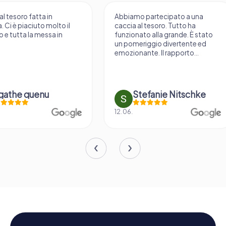
Abbiamo partecipato a una
La caccia al tesoro 
caccia al tesoro. Tutto ha
è qualcosa di diverso
funzionato alla grande. È stato
gioco vario. Attraver
un pomeriggio divertente ed
domande si appren
emozionante. Il rapporto...
finora sconosciute.
Stefanie Nitschke
Doreen Ha
12.06.
16.05.