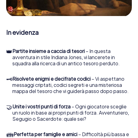
web sviluppata appositamente le consente di interrogare
le persone di contatto ed esaminare stringhe
enigmatiche, la aiuta a raccogliere oggetti e la guida in
sicurezza per Mittenwald.
In evidenza
Nel corso della caccia al tesoro a Mittenwald, lei e il suo
team vi immergerete sempre più in profondità
nell'emozionante storia, presto scoprirete che il prezioso
👑
Partite insieme a caccia di tesori
– In questa
tesoro è a pochi passi di distanza.
avventura in stile Indiana Jones, vi lancerete in
squadra alla ricerca di un antico tesoro perduto.
🗝
Risolvete enigmi e decifrate codici
– Vi aspettano
messaggi criptati, codici segreti e una misteriosa
mappa del tesoro che vi guiderà passo dopo passo.
🤝
Unite i vostri punti di forza
– Ogni giocatore sceglie
un ruolo in base ai propri punti di forza. Avventuriero,
Segugio o Sacerdote: quale sei?
👪
Perfetta per famiglie e amici
– Difficoltà più bassa e