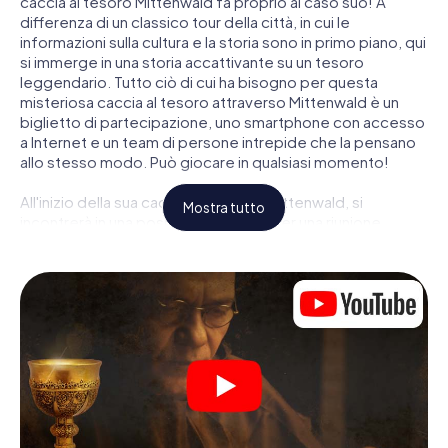
caccia al tesoro Mittenwald fa proprio al caso suo! A
differenza di un classico tour della città, in cui le
informazioni sulla cultura e la storia sono in primo piano, qui
si immerge in una storia accattivante su un tesoro
leggendario. Tutto ciò di cui ha bisogno per questa
misteriosa caccia al tesoro attraverso Mittenwald è un
biglietto di partecipazione, uno smartphone con accesso
a Internet e un team di persone intrepide che la pensano
allo stesso modo. Può giocare in qualsiasi momento!
All'inizio della sua caccia al tesoro a Mittenwald, si
Mostra tutto
incontrerà in una posizione centrale per una riunione
congiunta. Quindi i ruoli vengono distribuiti. Chi della sua
squadra è un tracker nato? Chi è un vero avventuriero? E
chi ha quello che serve per essere un code breaker? Nella
nostra caccia al tesoro a Mittenwald c'è un ruolo adatto
per ogni giocatore.
Una volta assegnati i ruoli, può iniziare la caccia al tesoro
del thriller poliziesco a Mittenwald: puoi decifrare codici
crittografati, risolvere complicati compiti logici e cercare
indizi, indizi in vari luoghi della città. Il suo smartphone è il
suo strumento di indagine più importante: la nostra app