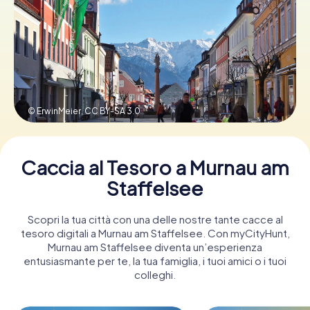
Prenota Biglietti
Acquista i Voucher
© ErwinMeier,
CC BY-SA 3.0
Caccia al Tesoro a Murnau am
Staffelsee
Scopri la tua città con una delle nostre tante cacce al
tesoro digitali a Murnau am Staffelsee. Con myCityHunt,
Murnau am Staffelsee diventa un’esperienza
entusiasmante per te, la tua famiglia, i tuoi amici o i tuoi
colleghi.