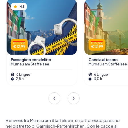
4,5
€ 15,99
€ 15,99
€ 12,99
€ 12,99
Passegiata con delitto
Caccia al tesoro
Murnau am Staffelsee
Murnau am Staffelsee
6 Lingue
6 Lingue
2,5 h
3,0 h
Benvenuti a Murnau am Staffelsee, un pittoresco paesino
nel distretto di Garmisch-Partenkirchen. Con le cacce al