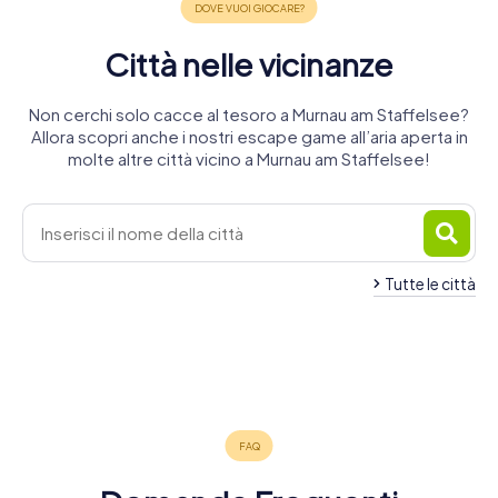
Città nelle vicinanze
Non cerchi solo cacce al tesoro a Murnau am Staffelsee?
Allora scopri anche i nostri escape game all’aria aperta in
molte altre città vicino a Murnau am Staffelsee!
Tutte le città
Bernried am
Weilheim in
Garmisch-
Oberammergau
Iffeldorf
Penzberg
Starnberger
Peißenberg
Alta Baviera
Partenkirchen
4 tour
4 tour
4 tour
See
Peiting
Mittenwald
4 tour
4 tour
6 tour
disponibili
disponibili
disponibili
Tutzing
4 tour
4 tour
4 tour
disponibili
disponibili
disponibili
4,3
4,5
4 tour
disponibili
disponibili
disponibili
4,2
4,3
4,5
disponibili
4,4
4,7
4,1