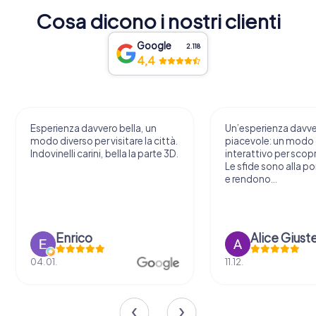
Cosa dicono i nostri clienti
Google
2.118
4,4
Esperienza davvero bella, un
Un’esperienza davv
modo diverso per visitare la città.
piacevole: un modo o
Indovinelli carini, bella la parte 3D.
interattivo per scopri
Le sfide sono alla por
e rendono...
Enrico
Alice Giust
04.01.
11.12.