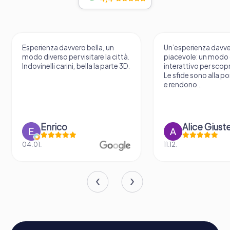
Esperienza davvero bella, un
Un’esperienza davv
modo diverso per visitare la città.
piacevole: un modo o
Indovinelli carini, bella la parte 3D.
interattivo per scopri
Le sfide sono alla por
e rendono...
Enrico
Alice Giust
04.01.
11.12.
Svolgimento di un evento di team building