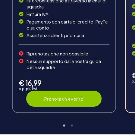
Interconnessione attraverso la chat di
Divertimento
squadra
Risolvere enigmi difficili, padroneggiare i compiti di
Fattura IVA
squadra, un viaggio tutti insieme e pensate in modo
Pagamento con carta di credito, PayPal
creativo come squadra.
o su conto
Assistenza clienti prioritaria
Riprenotazione non possibile
Nessun supporto dalla nostra guida
della squadra
Interazione
€ 16,99
p.
Chat tra squadre, supporto delle guide di
myCityHunt, punteggio massimo in diretta e
p.p. più IVA.
caricamento di foto in tempo reale.
Prenota un evento