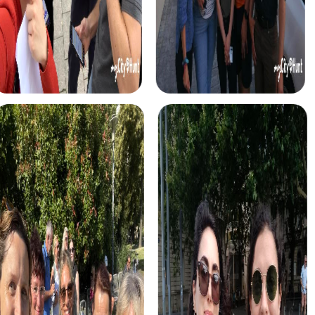
La Passeggiata con delitto a Genova mette alla prova le
vostre abilità investigative mentre risolvete insieme un
caso misterioso ed esplorate la città in modo interattivo.
La Caccia al tesoro a Genova vi offre l'opportunità di
scoprire la città in modo avventuroso e lavorare insieme
come squadra per trovare il tesoro nascosto.
L'Avventura natalizia a Genova vi porta nello spirito festivo
mentre esplorate la città decorata per Natale e lavorate
insieme su sfide emozionanti.