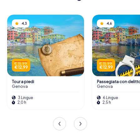
4,3
4,6
€ 15,99
€ 15,99
€ 12,99
€ 12,99
Tour a piedi
Passegiata con delitt
Genova
Genova
3 Lingue
6 Lingue
2,0 h
2,5 h