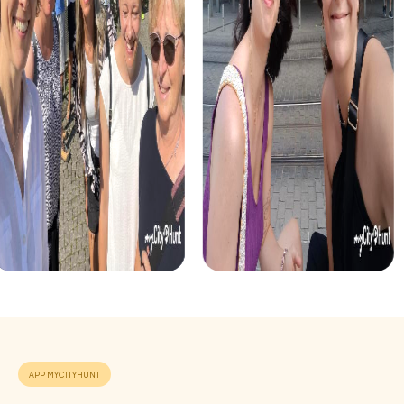
Vantaggi di un team building a Genova
Un team building a Genova con myCityHunt offre numerosi
vantaggi che possono migliorare in modo sostenibile la
vostra dinamica di squadra. La combinazione di sfide
emozionanti, scoperte culturali e tempo condiviso in una
città impressionante crea un'esperienza unica che
rafforzerà il vostro team.
Energia positiva e spirito di squadra