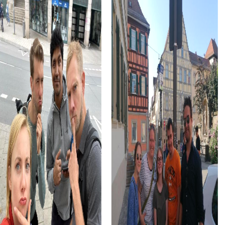
di Genova. Durante un evento di team building, potete
esplorare gli edifici sontuosi e lavorare insieme su enigmi
emozionanti.
L'Acquario di Genova, uno dei più grandi d'Europa, è
un'altra attrazione che potete scoprire durante un evento
di team building myCityHunt. Vivete il mondo sottomarino
affascinante e affrontate le sfide che vi aspettano qui
come squadra.
La Villa del Principe, un capolavoro del Rinascimento, offre
uno sfondo impressionante per il vostro evento di team a
Genova. Qui potete ammirare i giardini sontuosi e gli
affreschi artistici e crescere come squadra.
Tour myCityHunt a Genova
Con myCityHunt, potete scegliere tra diversi tour che
offrono esperienze indimenticabili al vostro team.
L'Escape Game a Genova vi trasporta in un mondo pieno
di enigmi e misteri che dovete risolvere come squadra
per salvare la città.