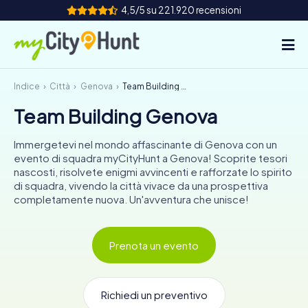
4,5/5 su 221.920 recensioni
Indice
Città
Genova
Team Building Genova
Come funziona
Team Building Genova
Città
Immergetevi nel mondo affascinante di Genova con un
Tour
evento di squadra myCityHunt a Genova! Scoprite tesori
nascosti, risolvete enigmi avvincenti e rafforzate lo spirito
di squadra, vivendo la città vivace da una prospettiva
Team Building
completamente nuova. Un'avventura che unisce!
Biglietti
Prenota un evento
INT
AT
CH
DE
ES
FR
UK
IE
IT
NL
Richiedi un preventivo