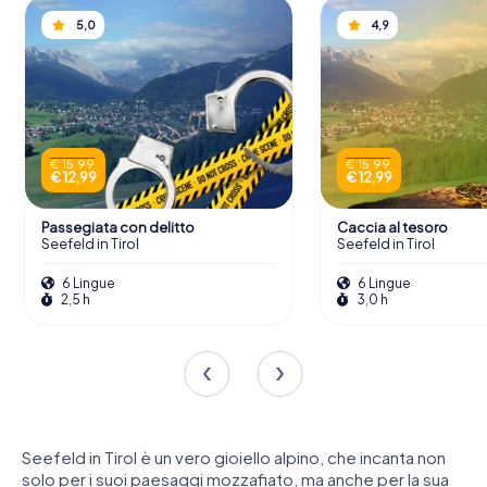
5,0
4,9
€ 15,99
€ 15,99
€ 12,99
€ 12,99
Passegiata con delitto
Caccia al tesoro
Seefeld in Tirol
Seefeld in Tirol
6 Lingue
6 Lingue
2,5 h
3,0 h
Seefeld in Tirol è un vero gioiello alpino, che incanta non
solo per i suoi paesaggi mozzafiato, ma anche per la sua