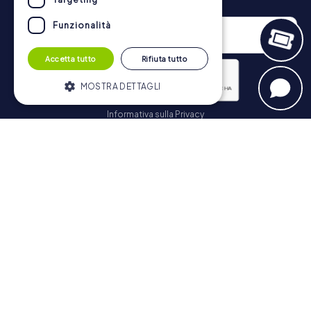
Funzionalità
Accetta tutto
Rifiuta tutto
MOSTRA DETTAGLI
Informativa sulla Privacy
Strettamente necessari
Performance
Iscriviti
Targeting
Funzionalità
I cookie strettamente necessari
consentono le funzionalità principali del
Navigazione
sito web come l'accesso dell'utente e la
gestione dell'account. Il sito web non può
essere utilizzato correttamente senza i
Biglietti
cookie strettamente necessari.
Negozio di Voucher
Fornitore /
Nome
Scadenza
Descrizione
Explorer Blog
Dominio
Recensioni su myCityHunt
PHPSESSID
PHP.net
Sessione
Cookie
www.mycityhunt.it
generato da
Contatto
applicazioni