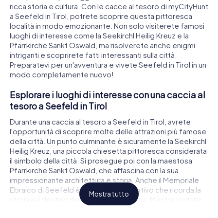
ricca storia e cultura. Con le cacce al tesoro di myCityHunt
a Seefeld in Tirol, potrete scoprire questa pittoresca
località in modo emozionante. Non solo visiterete famosi
luoghi di interesse come la Seekirchl Heilig Kreuz e la
Pfarrkirche Sankt Oswald, ma risolverete anche enigmi
intriganti e scoprirete fatti interessanti sulla città.
Preparatevi per un'avventura e vivete Seefeld in Tirol in un
modo completamente nuovo!
Esplorare i luoghi di interesse con una caccia al
tesoro a Seefeld in Tirol
Durante una caccia al tesoro a Seefeld in Tirol, avrete
l'opportunità di scoprire molte delle attrazioni più famose
della città. Un punto culminante è sicuramente la Seekirchl
Heilig Kreuz, una piccola chiesetta pittoresca considerata
il simbolo della città. Si prosegue poi con la maestosa
Pfarrkirche Sankt Oswald, che affascina con la sua
impressionante architettura e storia. Anche il Memoriale
Ebraico di Seefeld è un luogo significativo che ricorda la
Mostra tutto
storia e il destino della comunità ebraica. Mentre visitate
questi luoghi, risolverete vari enigmi che vi immergeranno