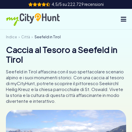
4,5/5 su 222.729 recensioni
Indice
Città
Seefeld in Tirol
Come funziona
Caccia al Tesoro a Seefeld in
Città
Tirol
Tour
Seefeld in Tirol affascina con il suo spettacolare scenario
alpino e i suoi monumenti storici. Con una caccia al tesoro
Team Building
di myCityHunt, potrete scoprire il pittoresco Seekirchl
Heilig Kreuz e la chiesa parrocchiale di St. Oswald. Vivete
Biglietti
la storia e la cultura di questa città affascinante in modo
divertente e interattivo.
INT
AT
CH
DE
ES
FR
UK
IE
IT
NL