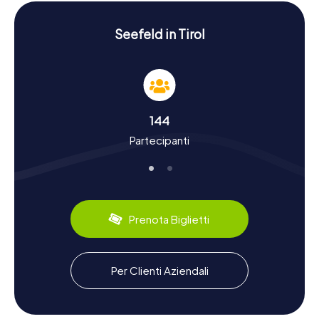
ancora di più nella storia e nella cultura della città.
Scoprire la storia e la cultura con una caccia al
Seefeld in Tirol
tesoro a Seefeld in Tirol
Una caccia al tesoro a Seefeld in Tirol non è solo
un'avventura divertente, ma anche un viaggio istruttivo
attraverso la storia e la cultura della città. Seefeld è stata
menzionata per la prima volta nei documenti già nell'XI
144
secolo e da allora si è sviluppata come un importante
Partecipanti
luogo di pellegrinaggio. Particolarmente interessante è il
fatto che Seefeld abbia beneficiato dal XIV secolo del
commercio dell'olio di pietra tirolese, estratto nella
regione e commerciato ben oltre i confini. Durante la
caccia al tesoro, scoprirete di più su questi e altri fatti
affascinanti. Sapevate, ad esempio, che Seefeld è stata
Prenota Biglietti
più volte sede delle Olimpiadi invernali? Anche dal punto
di vista culinario, Seefeld ha molto da offrire: non
perdetevi la specialità regionale, il Tiroler Gröstl, un piatto
sostanzioso a base di patate, carne e cipolle.
Per Clienti Aziendali
Dopo la caccia al tesoro a Seefeld in Tirol,
esplorare i dintorni