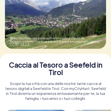
Prenota Biglietti
Acquista i Voucher
© No machine-readable author provided. Paolo da
Reggio~commonswiki assumed (based on copyright claims),
CC BY-SA 2.5
Caccia al Tesoro a Seefeld in
Tirol
Scopri la tua città con una delle nostre tante cacce al
tesoro digitali a Seefeld in Tirol. Con myCityHunt, Seefeld
in Tirol diventa un’esperienza entusiasmante per te, la tua
famiglia, i tuoi amici o i tuoi colleghi.