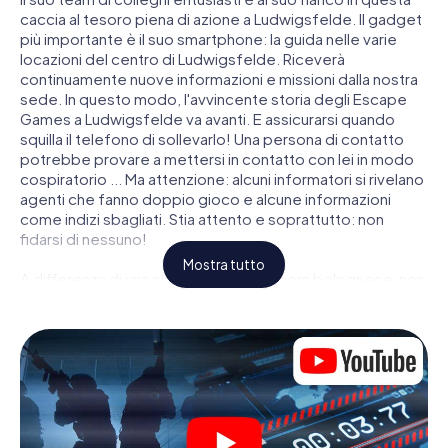
caccia al tesoro piena di azione a Ludwigsfelde. Il gadget
più importante è il suo smartphone: la guida nelle varie
locazioni del centro di Ludwigsfelde. Riceverà
continuamente nuove informazioni e missioni dalla nostra
sede. In questo modo, l'avvincente storia degli Escape
Games a Ludwigsfelde va avanti. E assicurarsi quando
squilla il telefono di sollevarlo! Una persona di contatto
potrebbe provare a mettersi in contatto con lei in modo
cospiratorio ... Ma attenzione: alcuni informatori si rivelano
agenti che fanno doppio gioco e alcune informazioni
come indizi sbagliati. Stia attento e soprattutto: non
fidarsi di nessuno!
Mostra tutto
A differenza di una classica Escape Room bolognese, non
è rinchiuso in una stanza dalla quale devi liberarsi entro una
data temporale. Questa caccia al tesoro per smartphone
dichiara che tutta Ludwigsfelde è il suo campo di gioco
personale! Il requisito tecnico per la sua avventura da
agente a Ludwigsfelde é uno smartphone con accesso a
Internet mobile. Un clic le dà accesso alla nostra app web.
Non è necessario installare nulla per essere trascinati
nell'azione da video interattivi, minigiochi complicati e