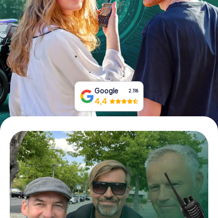
Prenota Biglietti
Acquista i Voucher
Google
2.118
4,4