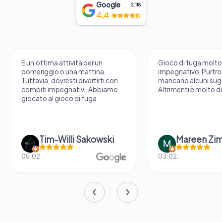
Google
2.118
4,4
È un'ottima attività per un
Gioco di fuga molt
pomeriggio o una mattina.
impegnativo. Purtr
Tuttavia, dovresti divertirti con
mancano alcuni sug
compiti impegnativi. Abbiamo
Altrimenti è molto d
giocato al gioco di fuga.
Tim-Willi Sakowski
Mareen Zi
05.02.
03.02.