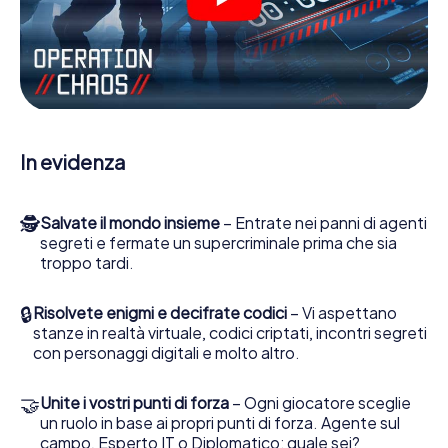
molte altre funzionalità.
Lavori insieme con una squadra, origli le spie nemiche e
porti gli ufficiali di collegamento dalla sua parte. In questo
Escape Game a Ludwigsfelde lei e la sua squadra dovete
essere pronti a fermare i cattivi. A differenza di James
Bond and Co., tuttavia, non diventate eroi silenziosi: lei e
la sua squadra sarete immortalati nel punteggio più alto
In evidenza
del Ludwigsfelde e avrete accesso alla vostra personale
galleria di immagini. Il gioco di Escape di myCityHunt rende
Ludwigsfelde, il suo parco giochi di avventura. Acquisti i
🕵
Salvate il mondo insieme
– Entrate nei panni di agenti
suoi biglietti nel mondo dello spionaggio e degli agenti
segreti e fermate un supercriminale prima che sia
segreti e trasformi Ludwigsfelde in un'Escape Room
troppo tardi.
all'aperto!
🔒
Risolvete enigmi e decifrate codici
– Vi aspettano
stanze in realtà virtuale, codici criptati, incontri segreti
con personaggi digitali e molto altro.
🤝
Unite i vostri punti di forza
– Ogni giocatore sceglie
un ruolo in base ai propri punti di forza. Agente sul
campo, Esperto IT o Diplomatico: quale sei?