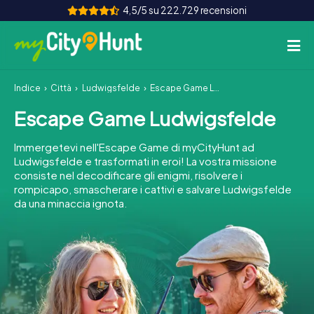
4,5/5 su 222.729 recensioni
Indice
Città
Ludwigsfelde
Escape Game Ludwigsfelde
Come funziona
Escape Game Ludwigsfelde
Città
Immergetevi nell'Escape Game di myCityHunt ad
Tour
Ludwigsfelde e trasformati in eroi! La vostra missione
consiste nel decodificare gli enigmi, risolvere i
rompicapo, smascherare i cattivi e salvare Ludwigsfelde
Team Building
da una minaccia ignota.
Biglietti
INT
AT
CH
DE
ES
FR
UK
IE
IT
NL