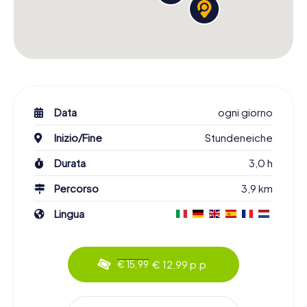
Data
ogni giorno
Inizio/Fine
Stundeneiche
Durata
3,0 h
Percorso
3,9 km
Lingua
€ 12,99 p.p.
€ 15,99