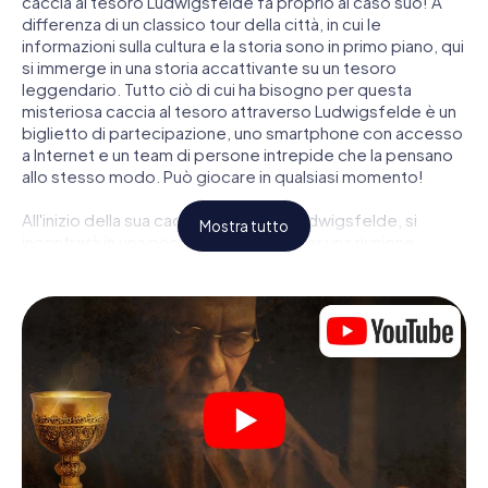
caccia al tesoro Ludwigsfelde fa proprio al caso suo! A
differenza di un classico tour della città, in cui le
informazioni sulla cultura e la storia sono in primo piano, qui
si immerge in una storia accattivante su un tesoro
leggendario. Tutto ciò di cui ha bisogno per questa
misteriosa caccia al tesoro attraverso Ludwigsfelde è un
biglietto di partecipazione, uno smartphone con accesso
a Internet e un team di persone intrepide che la pensano
allo stesso modo. Può giocare in qualsiasi momento!
All'inizio della sua caccia al tesoro a Ludwigsfelde, si
Mostra tutto
incontrerà in una posizione centrale per una riunione
congiunta. Quindi i ruoli vengono distribuiti. Chi della sua
squadra è un tracker nato? Chi è un vero avventuriero? E
chi ha quello che serve per essere un code breaker? Nella
nostra caccia al tesoro a Ludwigsfelde c'è un ruolo adatto
per ogni giocatore.
Una volta assegnati i ruoli, può iniziare la caccia al tesoro
del thriller poliziesco a Ludwigsfelde: puoi decifrare
codici crittografati, risolvere complicati compiti logici e
cercare indizi, indizi in vari luoghi della città. Il suo
smartphone è il suo strumento di indagine più importante: