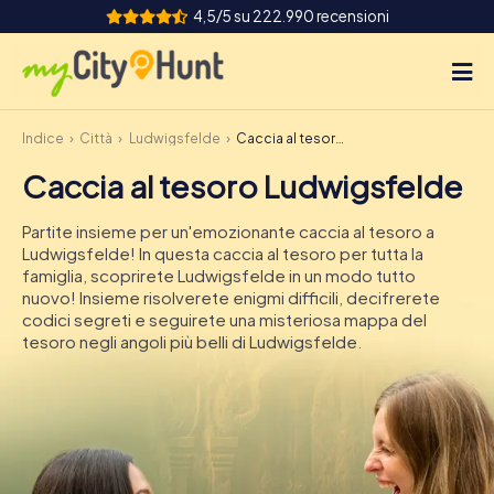
4,5/5 su 222.990 recensioni
Indice
Città
Ludwigsfelde
Caccia al tesoro Ludwigsfelde
Come funziona
Caccia al tesoro Ludwigsfelde
Città
Partite insieme per un'emozionante caccia al tesoro a
Tour
Ludwigsfelde! In questa caccia al tesoro per tutta la
famiglia, scoprirete Ludwigsfelde in un modo tutto
nuovo! Insieme risolverete enigmi difficili, decifrerete
Team Building
codici segreti e seguirete una misteriosa mappa del
tesoro negli angoli più belli di Ludwigsfelde.
Biglietti
INT
AT
CH
DE
ES
FR
UK
IE
IT
NL