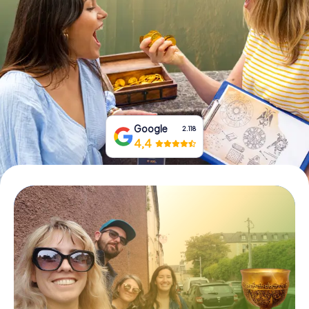
Prenota Biglietti
Acquista i Voucher
Google
2.118
4,4