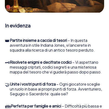
la nostra app web sviluppata appositamente le consente
di interrogare le persone di contatto ed esaminare
stringhe enigmatiche, la aiuta a raccogliere oggetti e la
guida in sicurezza per Ludwigsfelde.
In evidenza
Nel corso della caccia al tesoro a Ludwigsfelde, lei e il suo
team vi immergerete sempre più in profondità
nell'emozionante storia, presto scoprirete che il prezioso
👑
Partite insieme a caccia di tesori
– In questa
tesoro è a pochi passi di distanza.
avventura in stile Indiana Jones, vi lancerete in
squadra alla ricerca di un antico tesoro perduto.
🗝
Risolvete enigmi e decifrate codici
– Vi aspettano
messaggi criptati, codici segreti e una misteriosa
mappa del tesoro che vi guiderà passo dopo passo.
🤝
Unite i vostri punti di forza
– Ogni giocatore sceglie
un ruolo in base ai propri punti di forza. Avventuriero,
Segugio o Sacerdote: quale sei?
👪
Perfetta per famiglie e amici
– Difficoltà più bassa e