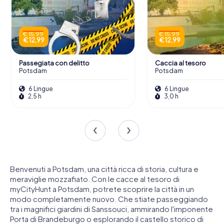
€ 15,99
€ 15,99
€ 12,99
€ 12,99
Passegiata con delitto
Caccia al tesoro
Potsdam
Potsdam
6 Lingue
6 Lingue
2,5 h
3,0 h
Benvenuti a Potsdam, una città ricca di storia, cultura e
meraviglie mozzafiato. Con le cacce al tesoro di
myCityHunt a Potsdam, potrete scoprire la città in un
modo completamente nuovo. Che stiate passeggiando
tra i magnifici giardini di Sanssouci, ammirando l'imponente
Porta di Brandeburgo o esplorando il castello storico di