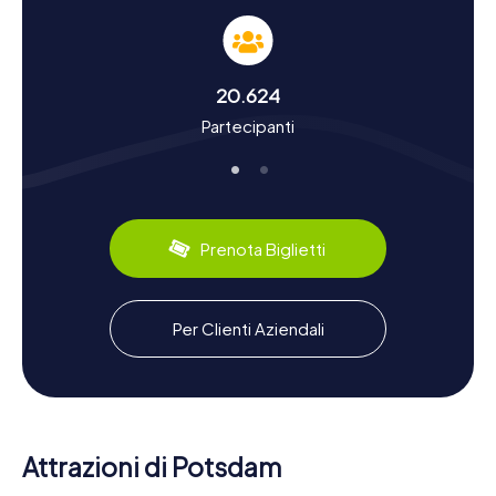
tesoro a Potsdam
Potsdam vanta una storia ricca e una cultura vivace che
potrete vivere da vicino durante le nostre cacce al
tesoro. La città fu menzionata per la prima volta in
20.624
documenti ufficiali nel 993 e nel corso dei secoli si
Partecipanti
sviluppò come una residenza importante dei re prussiani.
Sapevate che nel 1990 Potsdam è stata riconosciuta
dall'UNESCO come il più grande complesso di siti
patrimonio mondiale in Germania? Durante la vostra caccia
al tesoro a Potsdam, scoprirete molti fatti interessanti
sulla storia e la cultura della città. Ad esempio, potrete
Prenota Biglietti
conoscere di più sul famoso Studio Babelsberg, il più
antico studio cinematografico del mondo, e sulle
specialità culinarie della regione, come il delizioso gulasch
di salsiccia di Potsdam.
Per Clienti Aziendali
Esplorare i dintorni dopo la caccia al tesoro a
Potsdam
Dopo una caccia al tesoro emozionante a Potsdam,
potrete continuare a esplorare i dintorni e godervi la
Attrazioni di Potsdam
bellezza della città. Fate una passeggiata lungo il fiume