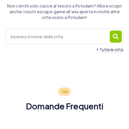
Non cerchi solo cacce al tesoro a Potsdam? Allora scopri
anche i nostri escape game all’aria aperta in molte altre
città vicino a Potsdam!
Tutte le città
Werder
(Havel)
Michendorf
Stahnsdorf
Kloster
Blankenfelde-
Ludwigsfelde
Falkensee
Beelitz
4 tour
4 tour
4 tour
Brieselang
Lehnin
Mahlow
4 tour
4 tour
4 tour
disponibili
disponibili
disponibili
Nauen
4 tour
4 tour
4 tour
disponibili
disponibili
disponibili
4,5
4,2
4 tour
disponibili
disponibili
disponibili
4,4
4,4
4,3
disponibili
4,7
4,2
4,2
4,5
Domande Frequenti