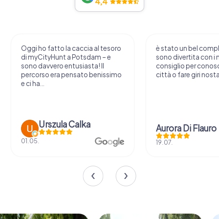
4,4
Oggi ho fatto la caccia al tesoro
è stato un bel comp
di myCityHunt a Potsdam – e
sono divertita con i m
sono davvero entusiasta! Il
consiglio per conos
percorso era pensato benissimo
città o fare giri nosta
e ci ha...
Urszula Calka
Aurora Di Flauro
01.05.
19.07.