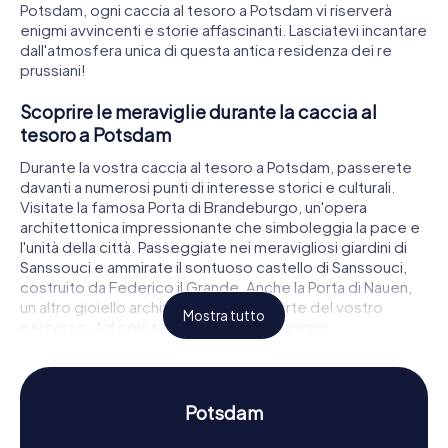
Potsdam, ogni caccia al tesoro a Potsdam vi riserverà
enigmi avvincenti e storie affascinanti. Lasciatevi incantare
dall'atmosfera unica di questa antica residenza dei re
prussiani!
Scoprire le meraviglie durante la caccia al
tesoro a Potsdam
Durante la vostra caccia al tesoro a Potsdam, passerete
davanti a numerosi punti di interesse storici e culturali.
Visitate la famosa Porta di Brandeburgo, un'opera
architettonica impressionante che simboleggia la pace e
l'unità della città. Passeggiate nei meravigliosi giardini di
Sanssouci e ammirate il sontuoso castello di Sanssouci,
costruito da Federico il Grande. Anche la Porta di Nauen,
un altro gioiello architettonico, farà parte del vostro
Mostra tutto
percorso. Ad ogni tappa, risolverete enigmi
appassionanti e scoprirete di più sulla storia della città. La
caccia al tesoro a Potsdam è l'occasione perfetta per
conoscere la città in modo divertente e interattivo.
Potsdam
Vivere la storia e la cultura durante la caccia al