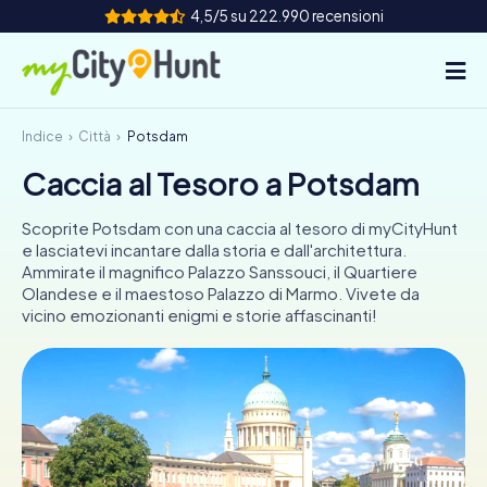
4,5/5 su 222.990 recensioni
Indice
Città
Potsdam
Come funziona
Caccia al Tesoro a Potsdam
Città
Scoprite Potsdam con una caccia al tesoro di myCityHunt
Tour
e lasciatevi incantare dalla storia e dall'architettura.
Ammirate il magnifico Palazzo Sanssouci, il Quartiere
Olandese e il maestoso Palazzo di Marmo. Vivete da
Team Building
vicino emozionanti enigmi e storie affascinanti!
Biglietti
INT
AT
CH
DE
ES
FR
UK
IE
IT
NL