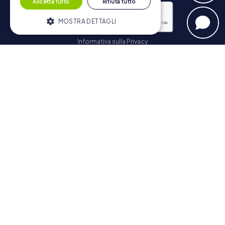
Accetta tutto
Rifiuta tutto
MOSTRA DETTAGLI
Informativa sulla Privacy
Strettamente necessari
Performance
Iscriviti
Targeting
Funzionalità
I cookie strettamente necessari
consentono le funzionalità principali del
Navigazione
sito web come l'accesso dell'utente e la
gestione dell'account. Il sito web non può
essere utilizzato correttamente senza i
Biglietti
cookie strettamente necessari.
Negozio di Voucher
Fornitore /
Nome
Scadenza
Descrizione
Explorer Blog
Dominio
Recensioni su myCityHunt
PHPSESSID
PHP.net
Sessione
Cookie
www.mycityhunt.it
generato da
Contatto
applicazioni
basate sul
Informativa sulla Privacy
linguaggio
PHP. Si tratta
di un
identificatore
generico