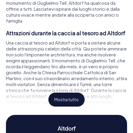
monumento di Guglielmo Tell, Altdorf ha qualcosa da
offrire a tutti. Lasciatevi ispirare dai luoghi storici e dalla
cultura vivace mentre andate alla scoperta con amici o
famiglia.
Attrazioni durante la caccia al tesoro ad Altdorf
Una caccia al tesoro ad Altdorf vi porta a visitare alcune
delle attrazioni più celebri della città. Qui potete ammirare
non solo l'imponente architettura, ma anche risolvere
enigmi appassionanti. Il monumento di Guglielmo Tell, che
ricorda il leggendario tiro alla mela, è un vero e proprio
gioiello. Anche la Chiesa Parrocchiale Cattolica di San
Martino, con il suo straordinario arredamento interno, attira
molti visitatori. Senza dimenticare il Türmli, una torre
storica che fa rivivere la storia di Altdorf. Durante la caccia
al tesoro ad Altdorf, scoprirete questi e altri luoghi,
Mostra tutto
mettendo alla prova le vostre conoscenze in modo
ludico.
Storia e cultura durante la caccia al tesoro ad
Altdorf
Altdorf