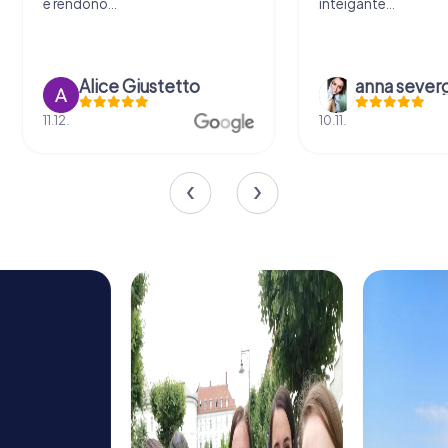
inteigante...
sicuramente !
anna severgnini
Alessio C
10.11.
21.08.