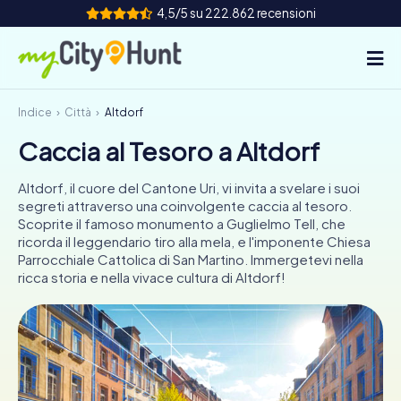
4,5/5 su 222.862 recensioni
Indice
Città
Altdorf
Come funziona
Caccia al Tesoro a Altdorf
Città
Altdorf, il cuore del Cantone Uri, vi invita a svelare i suoi
Tour
segreti attraverso una coinvolgente caccia al tesoro.
Scoprite il famoso monumento a Guglielmo Tell, che
ricorda il leggendario tiro alla mela, e l'imponente Chiesa
Team Building
Parrocchiale Cattolica di San Martino. Immergetevi nella
ricca storia e nella vivace cultura di Altdorf!
Biglietti
INT
AT
CH
DE
ES
FR
UK
IE
IT
NL