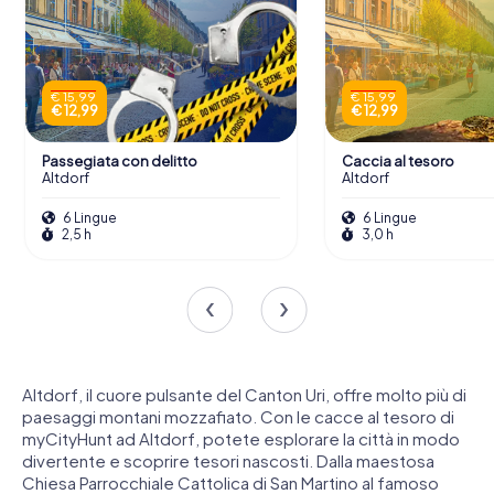
€ 15,99
€ 15,99
€ 12,99
€ 12,99
Passegiata con delitto
Caccia al tesoro
Altdorf
Altdorf
6 Lingue
6 Lingue
2,5 h
3,0 h
Altdorf, il cuore pulsante del Canton Uri, offre molto più di
paesaggi montani mozzafiato. Con le cacce al tesoro di
myCityHunt ad Altdorf, potete esplorare la città in modo
divertente e scoprire tesori nascosti. Dalla maestosa
Chiesa Parrocchiale Cattolica di San Martino al famoso