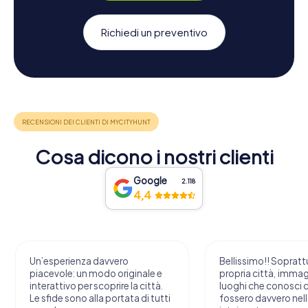
Richiedi un preventivo
Cosa dicono i nostri clienti
Google
2.118
4,4
Bellissimo!! Soprattutto nella
Molto divertente
propria città, immaginarsi i
sperimentare con i
luoghi che conosci come
bisogna avere te
fossero davvero nell’avventura…
rete stabile. Da p