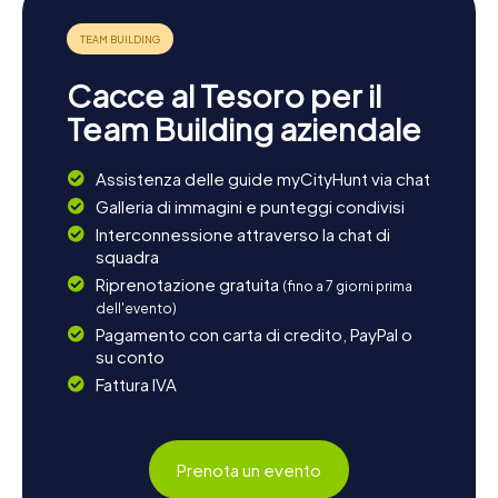
intuizioni sulla storia locale. Concludete la giornata con una
cena accogliente in una delle locande tradizionali, dove
potrete sperimentare la calorosa ospitalità degli abitanti
dell'Uri. Altdorf non è solo un luogo ricco di storia, ma
Cacce al Tesoro per il
anche un punto di partenza ideale per ulteriori avventure in
Svizzera.
Team Building aziendale
Assistenza delle guide myCityHunt via chat
Galleria di immagini e punteggi condivisi
Interconnessione attraverso la chat di
squadra
Riprenotazione gratuita
(fino a 7 giorni prima
dell'evento)
Pagamento con carta di credito, PayPal o
su conto
Fattura IVA
Prenota un evento