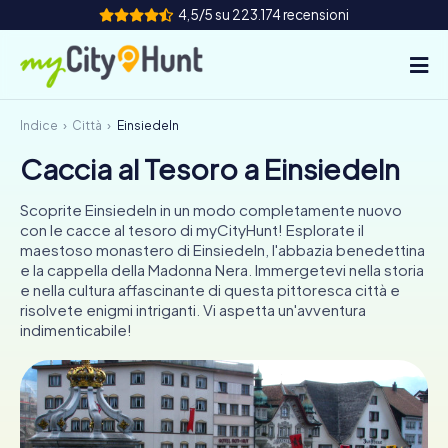
4,5/5 su 223.174 recensioni
Indice
Città
Einsiedeln
Come funziona
Caccia al Tesoro a Einsiedeln
Città
Scoprite Einsiedeln in un modo completamente nuovo
Tour
con le cacce al tesoro di myCityHunt! Esplorate il
maestoso monastero di Einsiedeln, l'abbazia benedettina
e la cappella della Madonna Nera. Immergetevi nella storia
Team Building
e nella cultura affascinante di questa pittoresca città e
risolvete enigmi intriganti. Vi aspetta un'avventura
Biglietti
indimenticabile!
INT
AT
CH
DE
ES
FR
UK
IE
IT
NL