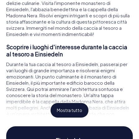
delizie culinarie. Visita l'imponente monastero di
Einsiedeln, l'abbazia benedettina e la cappella della
Madonna Nera. Risolvi enigmi intriganti e scopri di più sulla
storia affascinante e la cultura di questa pittoresca città
svizzera. Immergiti nel mondo della caccia al tesoro a
Einsiedeln e vivi momenti indimenticabili!
Scoprire i luoghi d'interesse durante la caccia
al tesoro a Einsiedeln
Durante la tua caccia al tesoro a Einsiedeln, passerai per
vari luoghi di grande importanza e risolverai enigmi
emozionanti. Un punto culminante è il monastero di
Einsiedeln, il più importante edificio barocco della
Svizzera. Qui potrai ammirare l'architettura sontuosa e
conoscere la storia del monastero. Un'altra tappa
imperdibile è la cappella della Madonna Nera, che attira
molti pellegrini. Anche la chiesa dell'abbazia di Einsiedeln
Mostra tutto
è un'opera architettonica impressionante che non
dovresti perdere durante il tuo tour. Lasciati incantare dai
luoghi storici e risolvi i complicati enigmi che ti aspettano
ad ogni tappa.