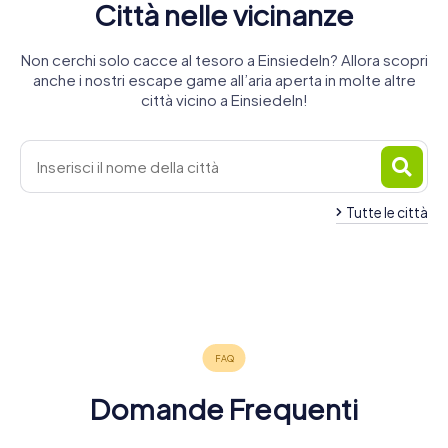
Città nelle vicinanze
Non cerchi solo cacce al tesoro a Einsiedeln? Allora scopri
anche i nostri escape game all’aria aperta in molte altre
città vicino a Einsiedeln!
Tutte le città
Rapperswil-
Jona
Wädenswil
Svitto
Zugo
Baar
Horgen
4 tour
4 tour
4 tour
Uznach
Wetzikon
Cham
4 tour
4 tour
4 tour
disponibili
disponibili
disponibili
Küsnacht
4 tour
4 tour
4 tour
disponibili
disponibili
disponibili
4,2
4,4
4,2
4 tour
disponibili
disponibili
disponibili
4,4
4,0
4,4
disponibili
4,4
4,2
4,2
Domande Frequenti