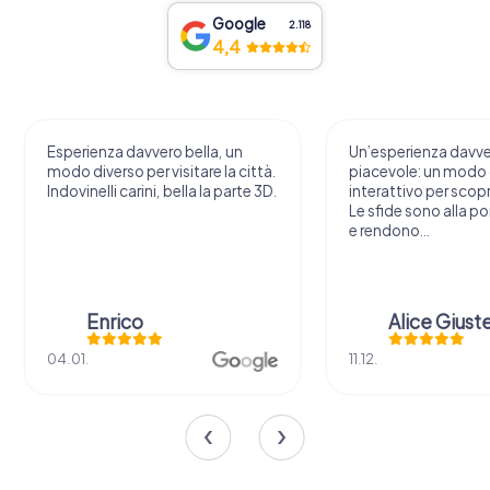
Google
2.118
4,4
Esperienza davvero bella, un
Un’esperienza davv
modo diverso per visitare la città.
piacevole: un modo o
Indovinelli carini, bella la parte 3D.
interattivo per scopri
Le sfide sono alla por
e rendono...
Enrico
Alice Giust
04.01.
11.12.