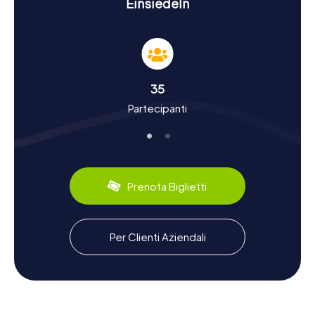
Einsiedeln
Vivere la storia e la cultura durante la caccia al
tesoro a Einsiedeln
Le nostre cacce al tesoro a Einsiedeln non solo ti faranno
conoscere la storia della città, ma ti immergeranno anche
nella cultura locale. Einsiedeln ha una storia lunga e
35
movimentata che risale all'anno 835, quando San Meinrado
Partecipanti
vi costruì un eremo e una cappella. Sapevi che il
monastero barocco fu costruito in più fasi dal 1674 al 1735
e che gli affreschi e gli stucchi all'interno furono realizzati
dai fratelli Asam? Anche la storia intrigante della disputa di
March con gli Schwyz, che portò alla battaglia di
Morgarten, ti verrà raccontata durante la caccia al tesoro.
Prenota Biglietti
Oltre ai fatti storici, potrai anche assaporare specialità
culinarie come il pan di zenzero di Einsiedeln, famoso ben
oltre i confini della città.
Per Clienti Aziendali
Esplorare i dintorni di Einsiedeln dopo la caccia
al tesoro
Dopo la tua caccia al tesoro a Einsiedeln, c'è ancora molto
da scoprire! Il vicino lago Sihlsee invita a fare il bagno, il