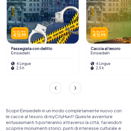
€ 15,99
€ 15,99
€ 12,99
€ 12,99
Passegiata con delitto
Caccia al tesoro
Einsiedeln
Einsiedeln
6 Lingue
6 Lingue
2,5 h
2,5 h
Scopri Einsiedeln in un modo completamente nuovo con
le cacce al tesoro di myCityHunt! Queste avventure
entusiasmanti ti porteranno attraverso la città, facendoti
scoprire monumenti storici, punti di interesse culturale e