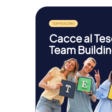
Cacce al Teso
Team Buildin