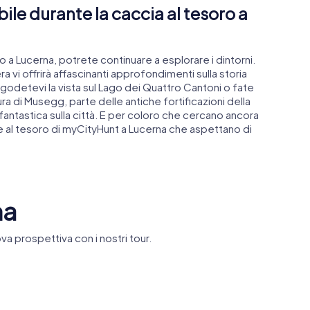
le durante la caccia al tesoro a
 a Lucerna, potrete continuare a esplorare i dintorni.
ra vi offrirà affascinanti approfondimenti sulla storia
, godetevi la vista sul Lago dei Quattro Cantoni o fate
a di Musegg, parte delle antiche fortificazioni della
a fantastica sulla città. E per coloro che cercano ancora
e al tesoro di myCityHunt a Lucerna che aspettano di
na
va prospettiva con i nostri tour.
i Lucerna
Jesuitenkirche
Hofkirch