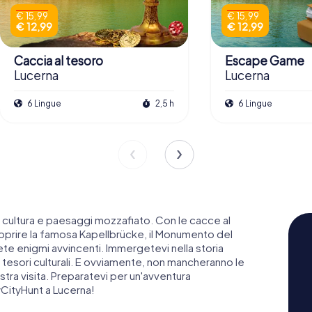
€ 15,99
€ 15,99
€ 12,99
€ 12,99
Caccia al tesoro
Escape Game
Lucerna
Lucerna
6 Lingue
2,5 h
6 Lingue
a, cultura e paesaggi mozzafiato. Con le cacce al
oprire la famosa Kapellbrücke, il Monumento del
ete enigmi avvincenti. Immergetevi nella storia
i tesori culturali. E ovviamente, non mancheranno le
stra visita. Preparatevi per un'avventura
yCityHunt a Lucerna!