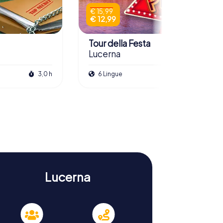
€ 15,99
€ 12,99
Tour della Festa
Lucerna
3,0 h
6 Lingue
3,0 h
Lucerna