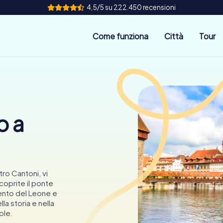
4,5/5 su 222.450 recensioni
Come funziona
Città
Tour
o a
tro Cantoni, vi
coprite il ponte
ento del Leone e
la storia e nella
ole.