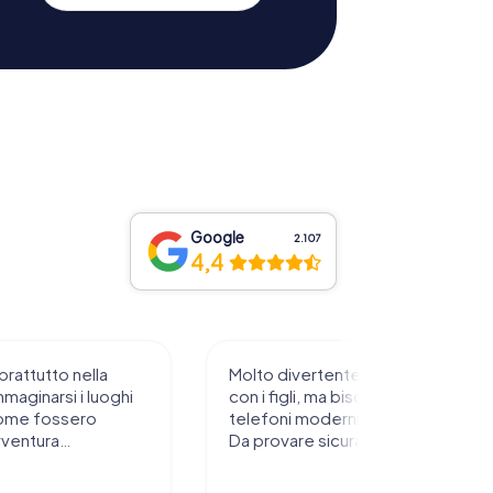
Google
2.107
4,4
prattutto nella
Molto divertente da sperimentare
mmaginarsi i luoghi
con i figli, ma bisogna avere
ome fossero
telefoni moderni e rete stabile.
vventura…
Da provare sicuramente !