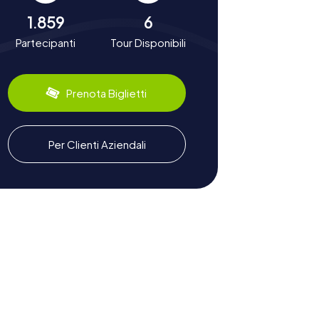
1.859
6
Partecipanti
Tour Disponibili
Prenota Biglietti
Per Clienti Aziendali