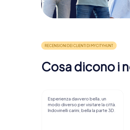
Cosa dicono i no
 consiglio di
Esperienza davvero bella, un
ndendovi
modo diverso per visitare la città.
stupenda.
Indovinelli carini, bella la parte 3D.