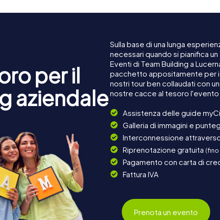
Sulla base di una lunga esperienz
necessari quando si pianifica un
Eventi di Team Building a Lucer
ro per il
pacchetto appositamente per i c
nostri tour ben collaudati con u
g aziendale
nostre cacce al tesoro l'evento
Assistenza delle guide myCi
Galleria di immagini e punteg
Interconnessione attraverso 
Riprenotazione gratuita
(fino
Pagamento con carta di cred
Fattura IVA
Prenota un evento