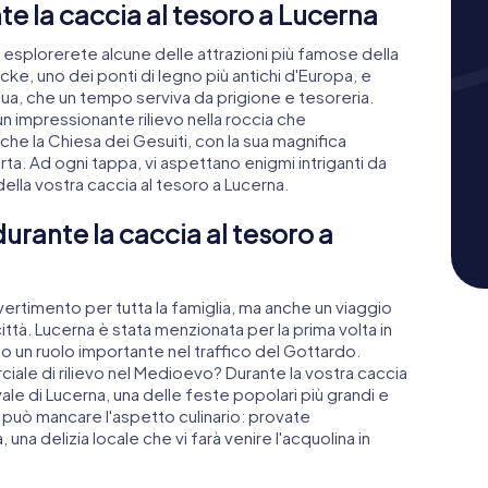
te la caccia al tesoro a Lucerna
, esplorerete alcune delle attrazioni più famose della
rücke, uno dei ponti di legno più antichi d'Europa, e
qua, che un tempo serviva da prigione e tesoreria.
 impressionante rilievo nella roccia che
e la Chiesa dei Gesuiti, con la sua magnifica
rta. Ad ogni tappa, vi aspettano enigmi intriganti da
ella vostra caccia al tesoro a Lucerna.
 durante la caccia al tesoro a
vertimento per tutta la famiglia, ma anche un viaggio
ttà. Lucerna è stata menzionata per la prima volta in
to un ruolo importante nel traffico del Gottardo.
ale di rilievo nel Medioevo? Durante la vostra caccia
ale di Lucerna, una delle feste popolari più grandi e
 può mancare l'aspetto culinario: provate
na delizia locale che vi farà venire l'acquolina in