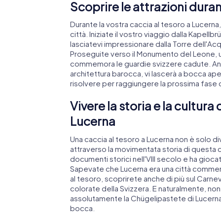
Scoprire le attrazioni duran
Durante la vostra caccia al tesoro a Lucerna
città. Iniziate il vostro viaggio dalla Kapellb
lasciatevi impressionare dalla Torre dell'Ac
Proseguite verso il Monumento del Leone, un
commemora le guardie svizzere cadute. Anch
architettura barocca, vi lascerà a bocca ape
risolvere per raggiungere la prossima fase d
Vivere la storia e la cultura
Lucerna
Una caccia al tesoro a Lucerna non è solo di
attraverso la movimentata storia di questa ci
documenti storici nell'VIII secolo e ha gioca
Sapevate che Lucerna era una città commerci
al tesoro, scoprirete anche di più sul Carnev
colorate della Svizzera. E naturalmente, non
assolutamente la Chügelipastete di Lucerna, u
bocca.