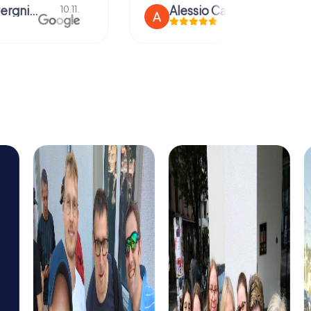
anna severgnini
Alessio Car
10.11.
21.08.