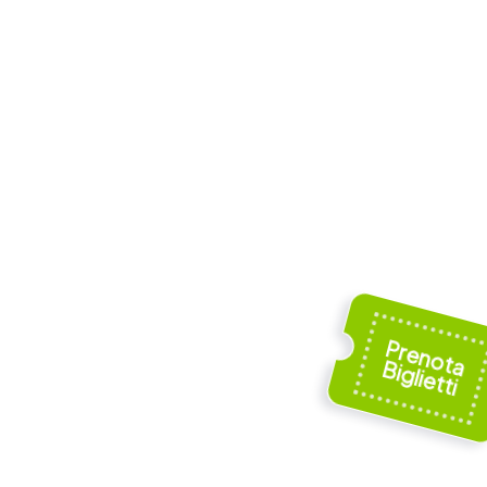
Bourbaki
e
Panorama