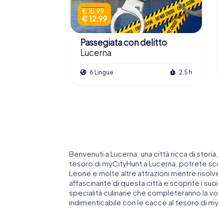
€ 15,99
€ 12,99
Passegiata con delitto
Lucerna
6 Lingue
2,5 h
Benvenuti a Lucerna, una città ricca di stori
tesoro di myCityHunt a Lucerna, potrete sc
Leone e molte altre attrazioni mentre risolv
affascinante di questa città e scoprite i suo
specialità culinarie che completeranno la vo
indimenticabile con le cacce al tesoro di m