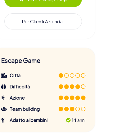
Per Clienti Aziendali
Escape Game
Città
Difficoltà
Azione
Team building
Adatto ai bambini
14 anni