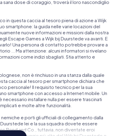
 sana dose di coraggio, troverà il loro nascondiglio
anco in questa caccia al tesoro piena di azione a Wijk
suo smartphone: la guida nelle varie locazioni del
inuamente nuove informazioni e missioni dalla nostra
egli Escape Games a Wijk bij Duurstede va avanti. E
llevarlo! Una persona di contatto potrebbe provare a
rio ... Ma attenzione: alcuni informatori si rivelano
rmazioni come indizi sbagliati. Stia attento e
lognese, non è rinchiuso in una stanza dalla quale
esta caccia al tesoro per smartphone dichiara che
oco personale! Il requisito tecnico per la sua
 uno smartphone con accesso a Internet mobile. Un
 necessario installare nulla per essere trascinati
omplicati e molte altre funzionalità.
 nemiche e porti gli ufficiali di collegamento dalla
j Duurstede lei e la sua squadra dovete essere
ames Bond and Co., tuttavia, non diventate eroi
alati nel punteggio più alto del Wijk bij Duurstede e