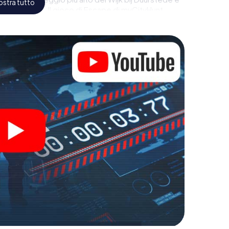
stra tutto
a di immagini. Il gioco di Escape di myCityHunt
di avventura. Acquisti i suoi biglietti nel mondo
rasformi Wijk bij Duurstede in un'Escape Room