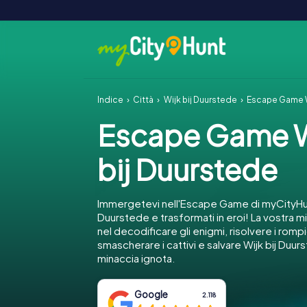
Indice
Città
Wijk bij Duurstede
Escape Game W
Escape Game W
bij Duurstede
Immergetevi nell'Escape Game di myCityHun
Duurstede e trasformati in eroi! La vostra 
nel decodificare gli enigmi, risolvere i romp
smascherare i cattivi e salvare Wijk bij Duu
minaccia ignota.
Google
2.118