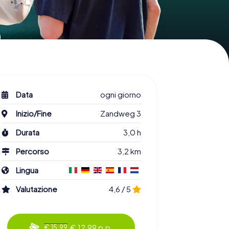
Data
ogni giorno
Inizio/Fine
Zandweg 3
Durata
3,0 h
Percorso
3,2 km
Lingua
Valutazione
4,6 / 5
€ 12,99 p.p.
€ 15,99