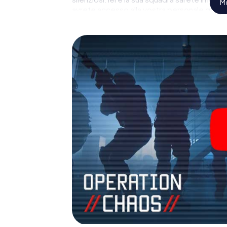
Mo
avrete accesso alla vostra personale galleri
rende Wijk bij Duurstede, il suo parco giochi 
dello spionaggio e degli agenti segreti e t
all'aperto!