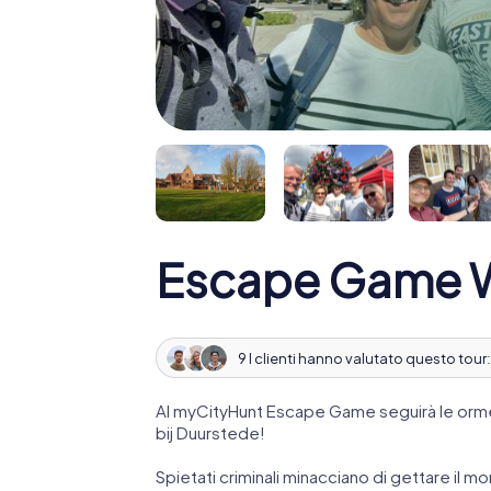
Escape Game Wi
9 I clienti hanno valutato questo tour
Al myCityHunt Escape Game seguirà le orme 
bij Duurstede!
Spietati criminali minacciano di gettare il mo