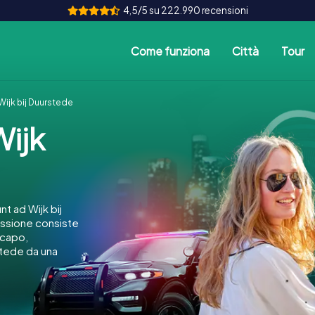
4,5/5 su 222.990 recensioni
Come funziona
Città
Tour
ijk bij Duurstede
ijk
t ad Wijk bij
missione consiste
icapo,
rstede da una