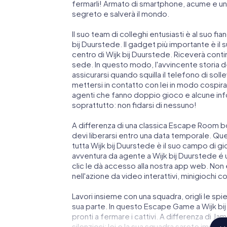
fermarli! Armato di smartphone, acume e una
segreto e salverà il mondo.
Il suo team di colleghi entusiasti è al suo fi
bij Duurstede. Il gadget più importante è il 
centro di Wijk bij Duurstede. Riceverà cont
sede. In questo modo, l'avvincente storia d
assicurarsi quando squilla il telefono di so
mettersi in contatto con lei in modo cospirato
agenti che fanno doppio gioco e alcune info
soprattutto: non fidarsi di nessuno!
A differenza di una classica Escape Room bo
devi liberarsi entro una data temporale. Qu
tutta Wijk bij Duurstede è il suo campo di gi
avventura da agente a Wijk bij Duurstede é
clic le dà accesso alla nostra app web. Non è
nell'azione da video interattivi, minigiochi c
Lavori insieme con una squadra, origli le spie
sua parte. In questo Escape Game a Wijk bi
pronti a fermare i cattivi. A differenza di J
silenziosi: lei e la sua squadra sarete immort