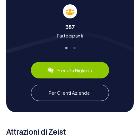
sulle attrazioni, ma anche sulla ricca storia e cultura di
Zeist. La città si sviluppò intorno a Slot Zeist e divenne
famosa nel XVIII secolo grazie all'insediamento della
comunità religiosa dei Fratelli Moravi. Questa comunità ha
387
lasciato un'impronta duratura sull'aspetto della città.
Partecipanti
Sapevate che da Zeist molti missionari sono stati inviati in
tutto il mondo? Oltre ai fatti storici, potrete anche
scoprire specialità culinarie della regione. Provate le
deliziose salse della fabbrica di Den Dolder o gustate le
prelibatezze locali in uno dei caffè accoglienti.
Prenota Biglietti
Esplorare i dintorni dopo una caccia al tesoro a
Zeist
Dopo la vostra caccia al tesoro a Zeist, se desiderate
Per Clienti Aziendali
scoprire ancora di più la regione, i dintorni offrono molte
opportunità. Il paesaggio boscoso dell'Utrechtse
Heuvelrug invita a lunghe passeggiate e giri in bicicletta.
Un'attrazione particolare è la Piramide di Austerlitz, un
monumento che ricorda la battaglia dei tre imperatori del
1805. Qui non solo potrete vivere la storia, ma anche
Attrazioni di Zeist
godere della splendida natura. Concludete la vostra