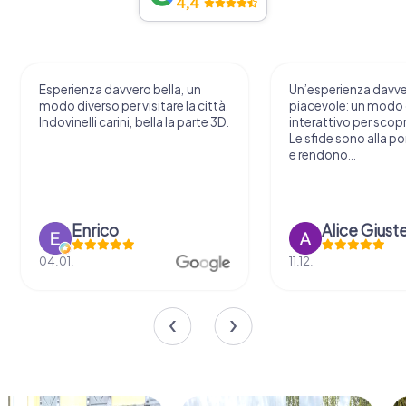
4,4
Esperienza davvero bella, un
Un’esperienza davv
modo diverso per visitare la città.
piacevole: un modo o
Indovinelli carini, bella la parte 3D.
interattivo per scopri
Le sfide sono alla por
e rendono...
Enrico
Alice Giust
04.01.
11.12.