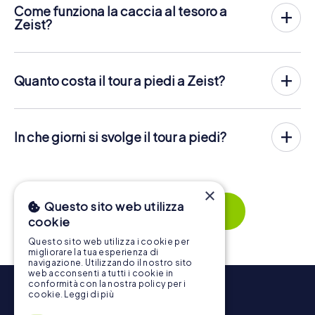
Come funziona la caccia al tesoro a
Zeist?
Con myCityHunt, Zeist diventa il tuo campo da gioco!
Tutto ciò di cui hai bisogno è il codice del biglietto e un
telefono con i dati attivi.
Quanto costa il tour a piedi a Zeist?
Nella data desiderata, riunisci la tua squadra nel centro di
Il prezzo per un tour a piedi myCityHunt a Zeist è di
12,99
Zeist. Poi inizia al caccia al tesoro: Il tuo cellulare guida te e
€ per persona
. Contrariamente ai modelli di prezzo di altri
la tua squadra verso numerosi luoghi da vedere a Zeist.
fornitori, su myCityHunt si paga a persona. Per esempio, il
Una volta lì, dovrai rispondere a domande difficili e
In che giorni si svolge il tour a piedi?
prezzo totale per due persone è solo 25,98 €, per cinque
risolvere indovinelli. Guadagni punti risolvendo
persone 64,95 € e così via.
Il tour a piedi myCityHunt a Zeist può essere giocato in
correttamente questi compiti.
qualsiasi momento! Se hai un biglietto, puoi giocare in un
I biglietti possono essere prenotati online nel negozio dei
Ma non è tutto: Tutti i giocatori registrati riceveranno
giorno a tua scelta in qualsiasi momento entro la validità di
biglietti su
https://www.mycityhunt.it/biglietti
.
×
compiti speciali via SMS durante il rally, come
3 anni. I biglietti per il tour a piedi myCityHunt a Zeist
Questo sito web utilizza
l'assegnazione di foto o domande a quiz. Il tour a piedi ti
possono essere prenotati nel negozio di biglietti online
Mostra tutto
ricompenserà con molte cose fantastiche, che potrai poi
su
https://www.mycityhunt.it/biglietti
.
cookie
visualizzare in una galleria di immagini.
Questo sito web utilizza i cookie per
migliorare la tua esperienza di
Lungo il tour, è possibile fare una pausa per un gelato o un
navigazione. Utilizzando il nostro sito
drink in qualsiasi momento! Dopo circa 3 ore, l'elenco dei
web acconsenti a tutti i cookie in
punteggi più alti fornirà informazioni sulla classifica
conformità con la nostra policy per i
cookie.
Leggi di più
generale.