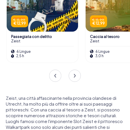
€ 15,99
€ 15,99
€ 12,99
€ 12,99
Passegiata con delitto
Caccia al tesoro
Zeist
Zeist
6 Lingue
6 Lingue
2,5 h
3,0 h
Zeist, una città affascinante nella provincia olandese di
Utrecht, ha molto più da offrire oltre ai suoi paesaggi
pittoreschi. Con una caccia al tesoro a Zeist, si possono
scoprire numerose attrazioni storiche e tesori culturali.
Luoghi famosi come l'imponente Slot Zeist e il pittoresco
Walkartpark sono solo alcuni dei punti salienti che si