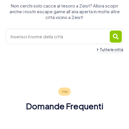
Non cerchi solo cacce al tesoro a Zeist? Allora scopri
anche i nostri escape game all’aria aperta in molte altre
città vicino a Zeist!
Tutte le città
Wijk bij
Utrecht
Nieuwegein
Soest
Amersfoort
Duurstede
Leusden
6 tour
4 tour
4 tour
Culemborg
Baarn
Maarssen
6 tour
4 tour
4 tour
disponibili
disponibili
disponibili
IJsselstein
4 tour
4 tour
4 tour
disponibili
disponibili
disponibili
4,3
4,3
4,1
4 tour
disponibili
disponibili
disponibili
4,4
4,6
4,3
disponibili
4,3
4,3
4,3
4,2
Domande Frequenti