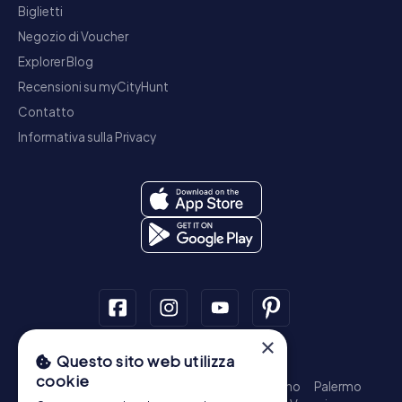
Biglietti
Negozio di Voucher
Explorer Blog
Recensioni su myCityHunt
Contatto
Informativa sulla Privacy
×
Questo sito web utilizza
Tour a piedi
cookie
Roma - Centro Storico
Milano
Napoli
Torino
Palermo