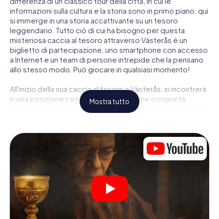
differenza di un classico tour della città, in cui le
informazioni sulla cultura e la storia sono in primo piano, qui
si immerge in una storia accattivante su un tesoro
leggendario. Tutto ciò di cui ha bisogno per questa
misteriosa caccia al tesoro attraverso Västerås è un
biglietto di partecipazione, uno smartphone con accesso
a Internet e un team di persone intrepide che la pensano
allo stesso modo. Può giocare in qualsiasi momento!
All'inizio della sua caccia al tesoro a Västerås, si incontrerà
in una posizione centrale per una riunione congiunta.
Mostra tutto
Quindi i ruoli vengono distribuiti. Chi della sua squadra è un
tracker nato? Chi è un vero avventuriero? E chi ha quello
che serve per essere un code breaker? Nella nostra
caccia al tesoro a Västerås c'è un ruolo adatto per ogni
giocatore.
Una volta assegnati i ruoli, può iniziare la caccia al tesoro
del thriller poliziesco a Västerås: puoi decifrare codici
crittografati, risolvere complicati compiti logici e cercare
indizi, indizi in vari luoghi della città. Il suo smartphone è il
suo strumento di indagine più importante: la nostra app
web sviluppata appositamente le consente di interrogare