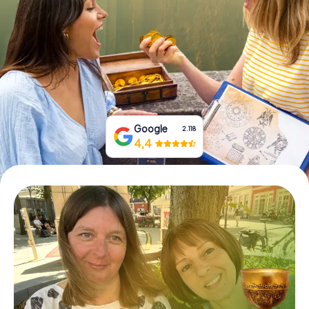
Prenota Biglietti
Acquista i Voucher
Google
2.118
4,4