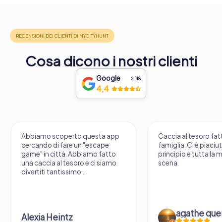
Cosa dicono i nostri clienti
Google
2.118
4,4
Abbiamo scoperto questa app
Caccia al tesoro fatt
cercando di fare un "escape
famiglia. Ci è piaciu
game" in città. Abbiamo fatto
principio e tutta la 
una caccia al tesoro e ci siamo
scena.
divertiti tantissimo...
agathe que
Alexia Heintz