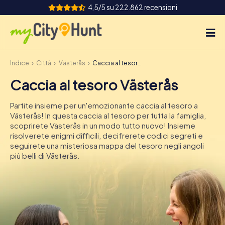
4,5/5 su 222.862 recensioni
Indice
Città
Västerås
Caccia al tesoro Västerås
Come funziona
Caccia al tesoro Västerås
Città
Partite insieme per un'emozionante caccia al tesoro a
Tour
Västerås! In questa caccia al tesoro per tutta la famiglia,
scoprirete Västerås in un modo tutto nuovo! Insieme
risolverete enigmi difficili, decifrerete codici segreti e
Team Building
seguirete una misteriosa mappa del tesoro negli angoli
più belli di Västerås.
Biglietti
INT
AT
CH
DE
ES
FR
UK
IE
IT
NL