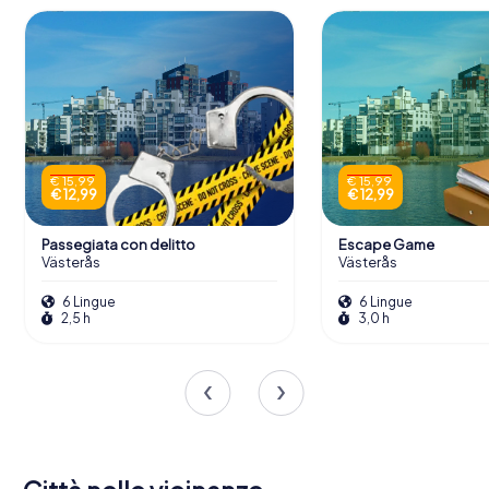
€ 15,99
€ 15,99
€ 12,99
€ 12,99
Passegiata con delitto
Escape Game
Västerås
Västerås
6 Lingue
6 Lingue
2,5 h
3,0 h