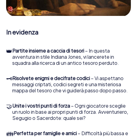
le persone di contatto ed esaminare stringhe
enigmatiche, la aiuta a raccogliere oggetti e la guida in
sicurezza per Västerås.
Nel corso della caccia al tesoro a Västerås, lei e il suo
In evidenza
team vi immergerete sempre più in profondità
nell'emozionante storia, presto scoprirete che il prezioso
tesoro è a pochi passi di distanza.
👑
Partite insieme a caccia di tesori
– In questa
avventura in stile Indiana Jones, vi lancerete in
squadra alla ricerca di un antico tesoro perduto.
🗝
Risolvete enigmi e decifrate codici
– Vi aspettano
messaggi criptati, codici segreti e una misteriosa
mappa del tesoro che vi guiderà passo dopo passo.
🤝
Unite i vostri punti di forza
– Ogni giocatore sceglie
un ruolo in base ai propri punti di forza. Avventuriero,
Segugio o Sacerdote: quale sei?
👪
Perfetta per famiglie e amici
– Difficoltà più bassa e