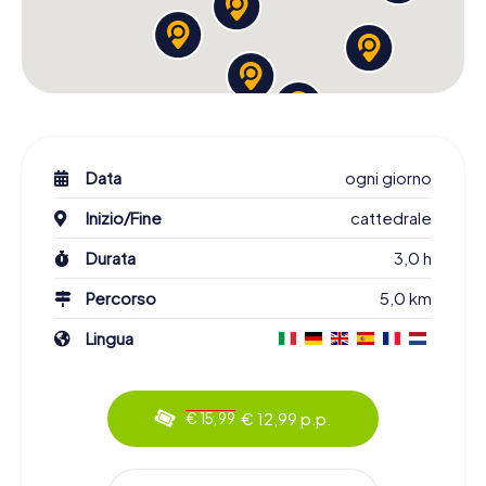
Data
ogni giorno
Inizio/Fine
cattedrale
Durata
3,0 h
Percorso
5,0 km
Lingua
€ 12,99 p.p.
€ 15,99