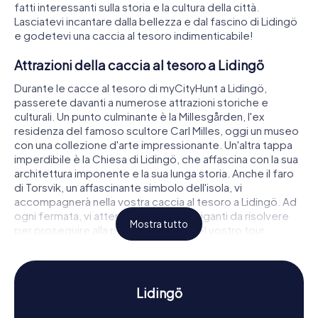
fatti interessanti sulla storia e la cultura della città.
Lasciatevi incantare dalla bellezza e dal fascino di Lidingö
e godetevi una caccia al tesoro indimenticabile!
Attrazioni della caccia al tesoro a Lidingö
Durante le cacce al tesoro di myCityHunt a Lidingö,
passerete davanti a numerose attrazioni storiche e
culturali. Un punto culminante è la Millesgården, l'ex
residenza del famoso scultore Carl Milles, oggi un museo
con una collezione d'arte impressionante. Un'altra tappa
imperdibile è la Chiesa di Lidingö, che affascina con la sua
architettura imponente e la sua lunga storia. Anche il faro
di Torsvik, un affascinante simbolo dell'isola, vi
accompagnerà nella vostra caccia al tesoro a Lidingö. Ad
ogni fermata, vi attendono enigmi intriganti da risolvere
Mostra tutto
per proseguire alla prossima tappa del vostro tour.
Storia e cultura nella caccia al tesoro a Lidingö
Le cacce al tesoro di myCityHunt a Lidingö non sono solo
Lidingö
divertenti, ma anche istruttive. Durante il vostro tour,
scoprirete molto sulla storia movimentata dell'isola, che