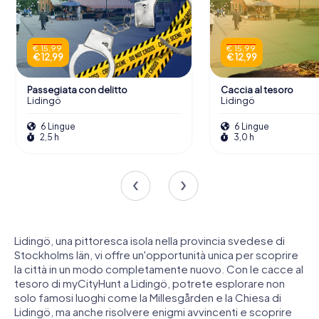
€ 15,99
€ 15,99
€ 12,99
€ 12,99
Passegiata con delitto
Caccia al tesoro
Lidingö
Lidingö
6 Lingue
6 Lingue
2,5 h
3,0 h
Lidingö, una pittoresca isola nella provincia svedese di
Stockholms län, vi offre un'opportunità unica per scoprire
la città in un modo completamente nuovo. Con le cacce al
tesoro di myCityHunt a Lidingö, potrete esplorare non
solo famosi luoghi come la Millesgården e la Chiesa di
Lidingö, ma anche risolvere enigmi avvincenti e scoprire