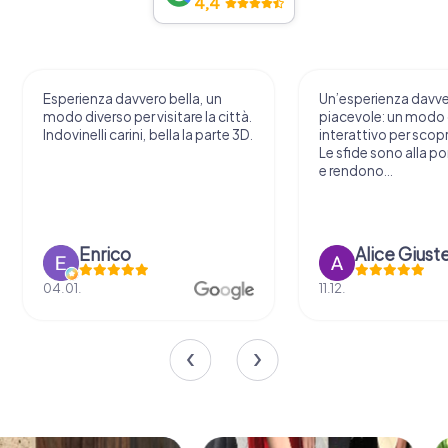
4,4
Esperienza davvero bella, un
Un’esperienza davv
modo diverso per visitare la città.
piacevole: un modo o
Indovinelli carini, bella la parte 3D.
interattivo per scopri
Le sfide sono alla por
e rendono...
Enrico
Alice Giust
04.01.
11.12.