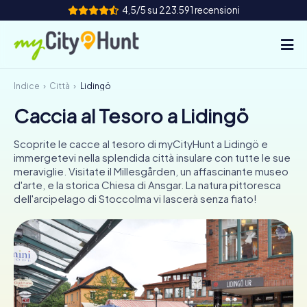
4,5/5 su 223.591 recensioni
Indice
Città
Lidingö
Come funziona
Caccia al Tesoro a Lidingö
Città
Scoprite le cacce al tesoro di myCityHunt a Lidingö e
Tour
immergetevi nella splendida città insulare con tutte le sue
meraviglie. Visitate il Millesgården, un affascinante museo
d'arte, e la storica Chiesa di Ansgar. La natura pittoresca
Team Building
dell'arcipelago di Stoccolma vi lascerà senza fiato!
Biglietti
INT
AT
CH
DE
ES
FR
UK
IE
IT
NL