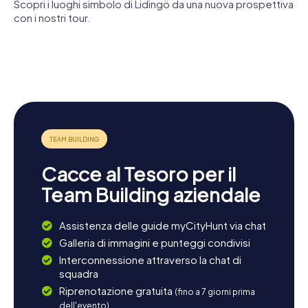
Scopri i luoghi simbolo di Lidingö da una nuova prospettiva
numerosi caffè, riflettendo sulle emozionanti esperienze
con i nostri tour.
della vostra caccia al tesoro a Lidingö.
Lidingö
Millesgården
Lidingöbron
stadshus
Lidingö
Lilla
kyrka
Lidingöbron
Cacce al Tesoro per il
Team Building aziendale
Assistenza delle guide myCityHunt via chat
Galleria di immagini e punteggi condivisi
Interconnessione attraverso la chat di
squadra
Riprenotazione gratuita
(fino a 7 giorni prima
dell'evento)