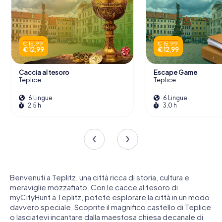
€ 15,99
€ 15,99
€ 12,99
€ 12,99
Caccia al tesoro
Escape Game
Teplice
Teplice
6 Lingue
6 Lingue
2,5 h
3,0 h
Benvenuti a Teplitz, una città ricca di storia, cultura e
meraviglie mozzafiato. Con le cacce al tesoro di
myCityHunt a Teplitz, potete esplorare la città in un modo
davvero speciale. Scoprite il magnifico castello di Teplice
o lasciatevi incantare dalla maestosa chiesa decanale di