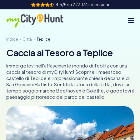
4,5/5 su 223.174 recensioni
Indice
Città
Teplice
Come funziona
Caccia al Tesoro a Teplice
Città
Immergetevi nell'affascinante mondo di Teplitz con una
Tour
caccia al tesoro di myCityHunt! Scoprite il maestoso
castello di Teplice e l'impressionante chiesa decanale di
San Giovanni Battista. Sentite la storia della città, dove un
Team Building
tempo soggiornarono Beethoven e Goethe, e godetevi il
paesaggio pittoresco del parco del castello.
Biglietti
INT
AT
CH
DE
ES
FR
UK
IE
IT
NL