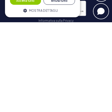
Accetta tutto
Rifiuta tutto
MOSTRA DETTAGLI
Informativa sulla Privacy
Strettamente necessari
Performance
Iscriviti
Targeting
Funzionalità
I cookie strettamente necessari
consentono le funzionalità principali del
Navigazione
sito web come l'accesso dell'utente e la
gestione dell'account. Il sito web non può
essere utilizzato correttamente senza i
Biglietti
cookie strettamente necessari.
Negozio di Voucher
Fornitore /
Nome
Scadenza
Descrizione
Explorer Blog
Dominio
Recensioni su myCityHunt
PHPSESSID
PHP.net
Sessione
Cookie
www.mycityhunt.it
generato da
Contatto
applicazioni
basate sul
Informativa sulla Privacy
linguaggio
PHP. Si tratta
di un
identificatore
generico