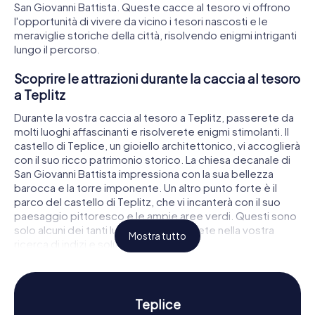
San Giovanni Battista. Queste cacce al tesoro vi offrono
l'opportunità di vivere da vicino i tesori nascosti e le
meraviglie storiche della città, risolvendo enigmi intriganti
lungo il percorso.
Scoprire le attrazioni durante la caccia al tesoro
a Teplitz
Durante la vostra caccia al tesoro a Teplitz, passerete da
molti luoghi affascinanti e risolverete enigmi stimolanti. Il
castello di Teplice, un gioiello architettonico, vi accoglierà
con il suo ricco patrimonio storico. La chiesa decanale di
San Giovanni Battista impressiona con la sua bellezza
barocca e la torre imponente. Un altro punto forte è il
parco del castello di Teplitz, che vi incanterà con il suo
paesaggio pittoresco e le ampie aree verdi. Questi sono
solo alcuni dei tanti luoghi che scoprirete nella vostra
Mostra tutto
ricerca di indizi e soluzioni.
Esplorare storia e cultura nella caccia al tesoro
a Teplitz
Teplice
Le cacce al tesoro di myCityHunt a Teplitz non sono solo