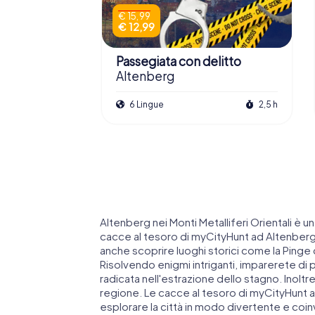
€ 15,99
€ 12,99
Passegiata con delitto
Altenberg
6 Lingue
2,5 h
Altenberg nei Monti Metalliferi Orientali è un
cacce al tesoro di myCityHunt ad Altenberg
anche scoprire luoghi storici come la Pinge 
Risolvendo enigmi intriganti, imparerete di p
radicata nell'estrazione dello stagno. Inoltre,
regione. Le cacce al tesoro di myCityHunt a
esplorare la città in modo divertente e coi