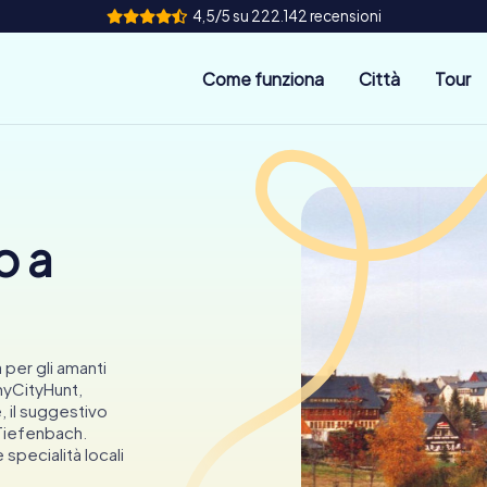
4,5/5 su 222.142 recensioni
Come funziona
Città
Tour
o a
 per gli amanti
myCityHunt,
 il suggestivo
 Tiefenbach.
 specialità locali