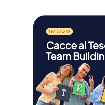
Cacce al Teso
Team Buildin