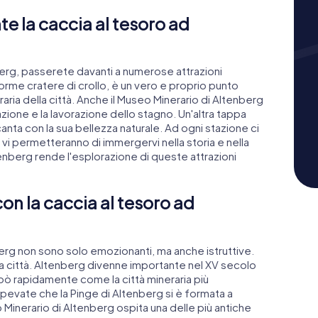
te la caccia al tesoro ad
berg, passerete davanti a numerose attrazioni
orme cratere di crollo, è un vero e proprio punto
aria della città. Anche il Museo Minerario di Altenberg
azione e la lavorazione dello stagno. Un'altra tappa
anta con la sua bellezza naturale. Ad ogni stazione ci
vi permetteranno di immergervi nella storia e nella
ltenberg rende l'esplorazione di queste attrazioni
 con la caccia al tesoro ad
erg non sono solo emozionanti, ma anche istruttive.
ella città. Altenberg divenne importante nel XV secolo
uppò rapidamente come la città mineraria più
Sapevate che la Pinge di Altenberg si è formata a
o Minerario di Altenberg ospita una delle più antiche