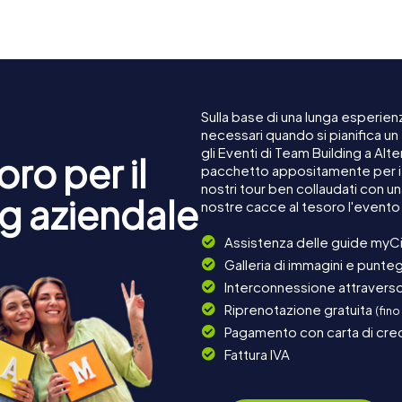
Sulla base di una lunga esperienz
necessari quando si pianifica u
gli Eventi di Team Building a Al
ro per il
pacchetto appositamente per i c
nostri tour ben collaudati con u
g aziendale
nostre cacce al tesoro l'evento
Assistenza delle guide myCi
Galleria di immagini e punteg
Interconnessione attraverso 
Riprenotazione gratuita
(fino
Pagamento con carta di cred
Fattura IVA