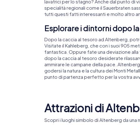
lavatrici per lo stagno? Anche dal punto di vi
specialità regionali come il Sauerbraten sa
tutti questi fatti interessanti e molto altro a
Esplorare i dintorni dopo l
Dopo la caccia al tesoro ad Altenberg, potre
Visitate il Kahleberg, che con i suoi 905 metri
fantastica. Oppure fate una deviazione alla 
dopo la caccia al tesoro desiderate rilassarv
ammirare le campane della pace. Altenberg 
godersi la natura e la cultura dei Monti Metal
punto di partenza perfetto per la vostra av
Attrazioni di Alten
Scopri i luoghi simbolo di Altenberg da una n
Tiefenbach-
Wasserfall
Altenbe