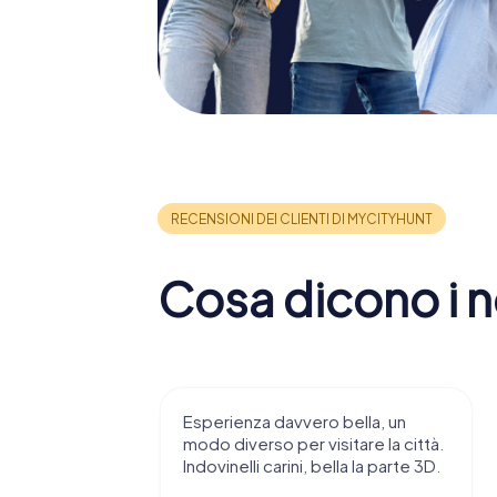
Cosa dicono i no
 consiglio di
Esperienza davvero bella, un
ndendovi
modo diverso per visitare la città.
stupenda.
Indovinelli carini, bella la parte 3D.