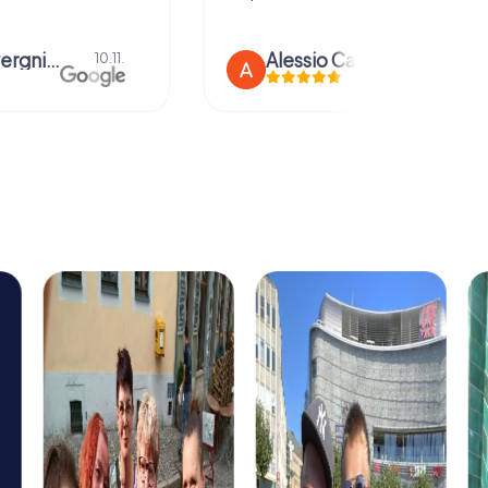
anna severgnini
Alessio Car
10.11.
21.08.