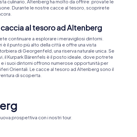
sta culinario, Altenberg ha molto da offrire: provate le
ssone. Durante le nostre cacce al tesoro, scoprirete
ncora.
a caccia al tesoro ad Altenberg
te continuare a esplorare i meravigliosi dintorni.
 è il punto più alto della città e offre una vista
torbiera di Georgenfeld, una riserva naturale unica. Se
i, il Kurpark Bärenfels è il posto ideale, dove potrete
e i suoi dintorni offrono numerose opportunità per
liferi Orientali. Le cacce al tesoro ad Altenberg sono il
ventura di scoperta.
berg
uova prospettiva con i nostri tour.
rger Pinge
Kirche Altenberg