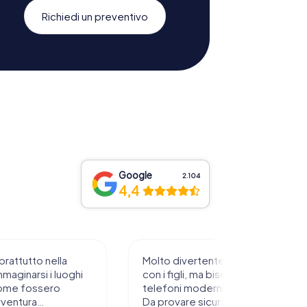
Richiedi un preventivo
Google
2.104
4,4
prattutto nella
Molto divertente da sperimentare
mmaginarsi i luoghi
con i figli, ma bisogna avere
ome fossero
telefoni moderni e rete stabile.
vventura…
Da provare sicuramente !