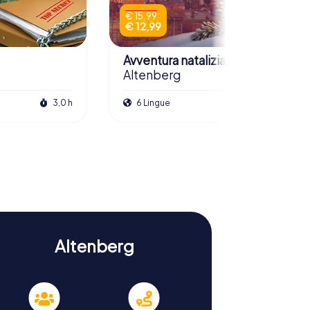
€ 15,99
€ 12,99
Avventura natalizia
Altenberg
3,0 h
6 Lingue
2,5 h
Altenberg