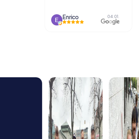
o
Enrico
15.03.
04.01.