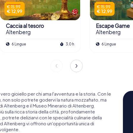
€ 15,99
€ 15,99
€ 12,99
€ 12,99
Caccia al tesoro
Escape Game
Altenberg
Altenberg
6 Lingue
3,0 h
6 Lingue
 vero gioiello per chi ama l'avventura e la storia. Con le
, non solo potrete godervi la natura mozzafiato, ma
di Altenberg e il Museo Minerario di Altenberg.
iù sulla ricca storia della città, profondamente
 potrete deliziarvi con le specialità culinarie della
d Altenberg vi offrono un'opportunità unica di
nvolgente.