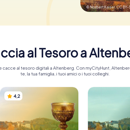
© Norbert Kaiser,
CC BY-S
ccia al Tesoro a Altenb
nte cacce al tesoro digitali a Altenberg. Con myCityHunt, Alten
te, la tua famiglia, i tuoi amici o i tuoi colleghi.
4,2