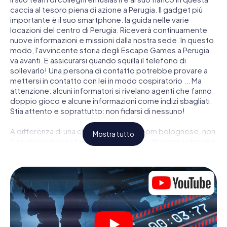
caccia al tesoro piena di azione a Perugia. Il gadget più
importante è il suo smartphone: la guida nelle varie
locazioni del centro di Perugia. Riceverà continuamente
nuove informazioni e missioni dalla nostra sede. In questo
modo, l'avvincente storia degli Escape Games a Perugia
va avanti. E assicurarsi quando squilla il telefono di
sollevarlo! Una persona di contatto potrebbe provare a
mettersi in contatto con lei in modo cospiratorio ... Ma
attenzione: alcuni informatori si rivelano agenti che fanno
doppio gioco e alcune informazioni come indizi sbagliati.
Stia attento e soprattutto: non fidarsi di nessuno!
A differenza di una classica Escape Room bolognese, non
Mostra tutto
è rinchiuso in una stanza dalla quale devi liberarsi entro una
data temporale. Questa caccia al tesoro per smartphone
dichiara che tutta Perugia è il suo campo di gioco
personale! Il requisito tecnico per la sua avventura da
agente a Perugia é uno smartphone con accesso a
Internet mobile. Un clic le dà accesso alla nostra app web.
Non è necessario installare nulla per essere trascinati
nell'azione da video interattivi, minigiochi complicati e
molte altre funzionalità.