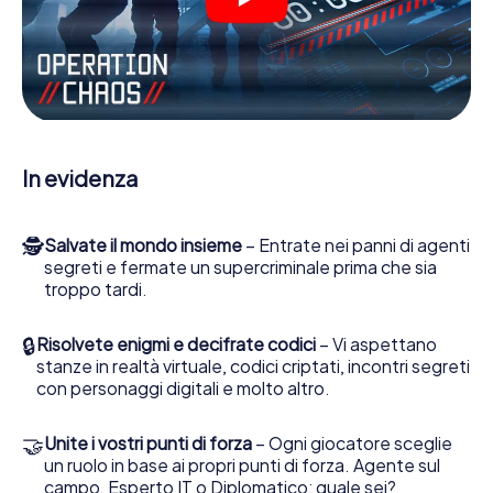
Lavori insieme con una squadra, origli le spie nemiche e
porti gli ufficiali di collegamento dalla sua parte. In questo
Escape Game a Perugia lei e la sua squadra dovete
essere pronti a fermare i cattivi. A differenza di James
Bond and Co., tuttavia, non diventate eroi silenziosi: lei e
la sua squadra sarete immortalati nel punteggio più alto
del Perugia e avrete accesso alla vostra personale galleria
In evidenza
di immagini. Il gioco di Escape di myCityHunt rende
Perugia, il suo parco giochi di avventura. Acquisti i suoi
biglietti nel mondo dello spionaggio e degli agenti
🕵
Salvate il mondo insieme
– Entrate nei panni di agenti
segreti e trasformi Perugia in un'Escape Room all'aperto!
segreti e fermate un supercriminale prima che sia
troppo tardi.
🔒
Risolvete enigmi e decifrate codici
– Vi aspettano
stanze in realtà virtuale, codici criptati, incontri segreti
con personaggi digitali e molto altro.
🤝
Unite i vostri punti di forza
– Ogni giocatore sceglie
un ruolo in base ai propri punti di forza. Agente sul
campo, Esperto IT o Diplomatico: quale sei?