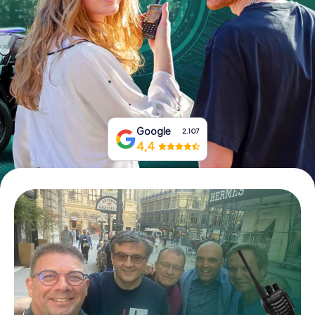
Prenota Biglietti
Acquista i Voucher
Google
2.107
4,4