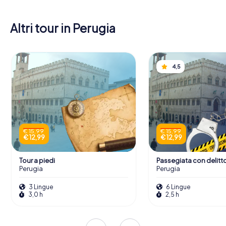
Altri tour in Perugia
4,5
€ 15,99
€ 15,99
€ 12,99
€ 12,99
Tour a piedi
Passegiata con delitt
Perugia
Perugia
3 Lingue
6 Lingue
3,0 h
2,5 h