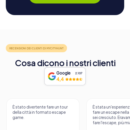
Cosa dicono i nostri clienti
Google
2.107
4,4
re un tour
È stata un'esperienza fantastica
Gioc
to escape
fare un escape nella città in cui
imp
sei cresciuto. Eravamo in tre a
fare l'escape, più mia figlia...