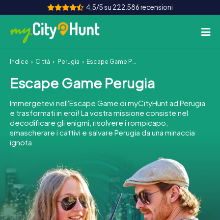
4,5/5 su 222.586 recensioni
Indice
Città
Perugia
Escape Game Perugia
Come funziona
Escape Game Perugia
Città
Immergetevi nell'Escape Game di myCityHunt ad Perugia
Tour
e trasformati in eroi! La vostra missione consiste nel
decodificare gli enigmi, risolvere i rompicapo,
smascherare i cattivi e salvare Perugia da una minaccia
Team Building
ignota.
Biglietti
INT
AT
CH
DE
ES
FR
UK
IE
IT
NL