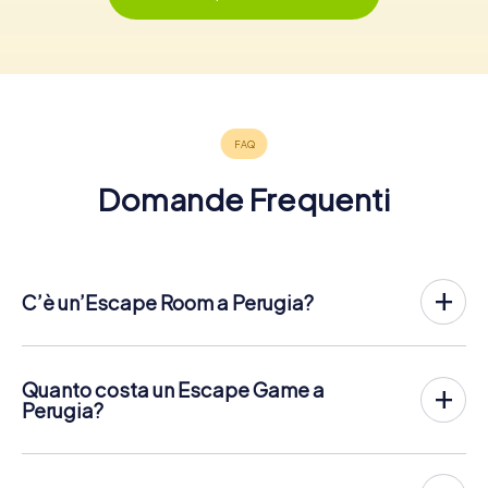
Domande Frequenti
C’è un’Escape Room a Perugia?
Perugia ha ora un exit game nel centro della città!
Lì Escape Game all'aperto di myCityHunt a Perugia si
svolge all'aria aperta. Combina un tour a piedi su
Quanto costa un Escape Game a
smartphone con un'emozionante storia di agenti segreti. I
Perugia?
giocatori risolvono difficili enigmi in diversi luoghi del
L'Escape Game di myCityHunt Escape a Perugia costa
centro di Perugia. Gli smartphone dei giocatori vengono
12,99 € a persona
. Contrariamente ai modelli di prezzo di
utilizzati per navigare e risolvere gli enigmi in modo
altri fornitori, myCityHunt ha un prezzo fisso per persona.
digitale.