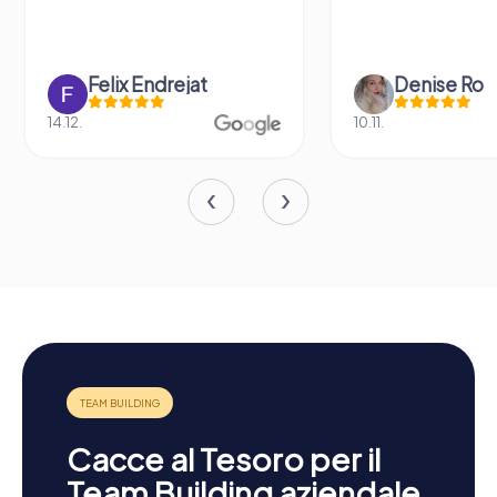
at
Denise Ro
10.11.
25.0
Cacce al Tesoro per il
Team Building aziendale