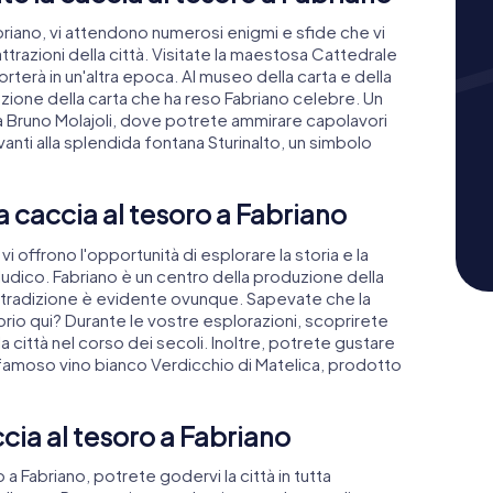
briano, vi attendono numerosi enigmi e sfide che vi
ttrazioni della città. Visitate la maestosa Cattedrale
porterà in un'altra epoca. Al museo della carta e della
duzione della carta che ha reso Fabriano celebre. Un
ca Bruno Molajoli, dove potrete ammirare capolavori
vanti alla splendida fontana Sturinalto, un simbolo
la caccia al tesoro a Fabriano
i offrono l'opportunità di esplorare la storia e la
 ludico. Fabriano è un centro della produzione della
sta tradizione è evidente ovunque. Sapevate che la
rio qui? Durante le vostre esplorazioni, scoprirete
a città nel corso dei secoli. Inoltre, potrete gustare
il famoso vino bianco Verdicchio di Matelica, prodotto
ccia al tesoro a Fabriano
 Fabriano, potrete godervi la città in tutta