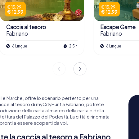
€ 15,99
€ 15,99
€ 12,99
€ 12,99
Caccia al tesoro
Escape Game
Fabriano
Fabriano
6 Lingue
2,5 h
6 Lingue
elle Marche, offre lo scenario perfetto per una
acce al tesoro di myCityHunt a Fabriano, potrete
oduzione della carta al museo della carta e della
tettura del Palazzo del Podestà. La città è rinomata
i, pronti a essere scoperti da voi.
te la caccia al tesoro a Fabriano