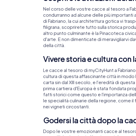
Nel corso delle vostre cacce al tesoro a Fa
condurranno ad alcune delle più importanti a
di Fabriano, la cui architettura gotica vi tras
filigrana, scoprirete tutto sulla storica pro
altro punto culminante è la Pinacoteca civi
d'arte. E non dimenticate di meravigliarvi da
della città.
Vivere storia e cultura con 
Le cacce al tesoro di myCityHunt a Fabriano v
cultura di questa affascinante città in modo
carta sin dal XIII secolo, e l'eredità di que
prima cartiera d'Europa è stata fondata prop
fatti storici come questo e l'importanza dell
le specialità culinarie della regione, come 
nei vigneti circostanti.
Godersi la città dopo la ca
Dopo le vostre emozionanti cacce al tesoro a