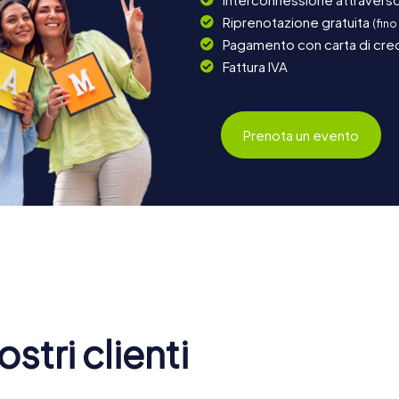
Riprenotazione gratuita
(fino
Pagamento con carta di cred
Fattura IVA
Prenota un evento
stri clienti