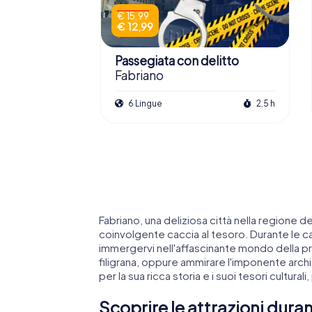
€ 15,99
€ 12,99
Passegiata con delitto
Fabriano
6 Lingue
2,5 h
Fabriano, una deliziosa città nella regione d
coinvolgente caccia al tesoro. Durante le c
immergervi nell'affascinante mondo della pr
filigrana, oppure ammirare l'imponente archi
per la sua ricca storia e i suoi tesori cultural
Scoprire le attrazioni duran