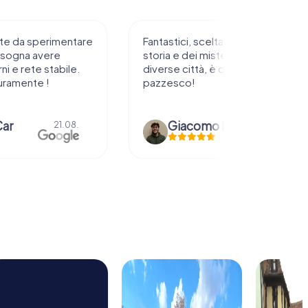
ta ottimale della
Caccia al tesoro divertentissima
teri. Disponibile in
l'abbiamo fatta in famiglia ed è
è davvero
stato un modo originale di
attraversare tutta la città!
Giacomo Piccolo
Marta Marzetti
04.08.
11.06.