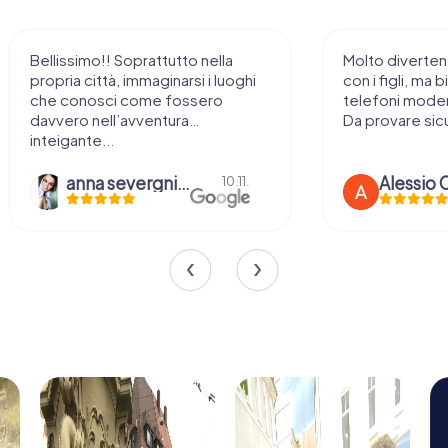
Molto divertente da sperimentare
Fantastici, scel
con i figli, ma bisogna avere
storia e dei mis
telefoni moderni e rete stabile.
diverse città, 
Da provare sicuramente !
pazzesco!
Alessio Car
21.08.