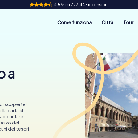
4,5/5 su 223.447 recensioni
Come funziona
Città
Tour
o a
a di scoperte!
la carta al
vi incantare
alazzo del
uni dei tesori