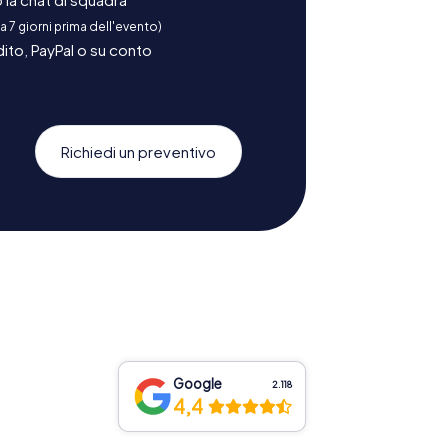
 a 7 giorni prima dell'evento)
ito, PayPal o su conto
Richiedi un preventivo
Google
2.118
4,4