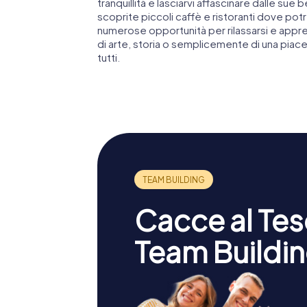
tranquillità e lasciarvi affascinare dalle su
scoprite piccoli caffè e ristoranti dove potr
numerose opportunità per rilassarsi e apprez
di arte, storia o semplicemente di una piac
tutti.
Cacce al Teso
Team Buildin