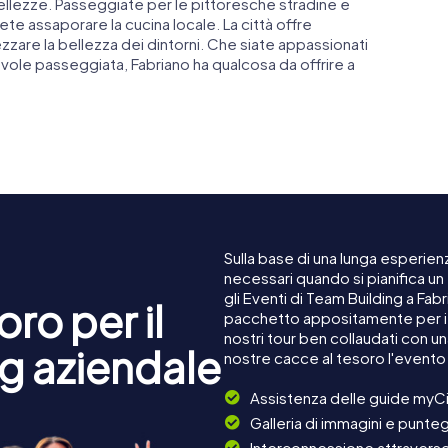
e bellezze. Passeggiate per le pittoresche stradine e
ete assaporare la cucina locale. La città offre
zare la bellezza dei dintorni. Che siate appassionati
evole passeggiata, Fabriano ha qualcosa da offrire a
Sulla base di una lunga esperienz
necessari quando si pianifica un
gli Eventi di Team Building a Fa
ro per il
pacchetto appositamente per i c
nostri tour ben collaudati con u
g aziendale
nostre cacce al tesoro l'evento
Assistenza delle guide myCi
Galleria di immagini e punteg
Interconnessione attraverso 