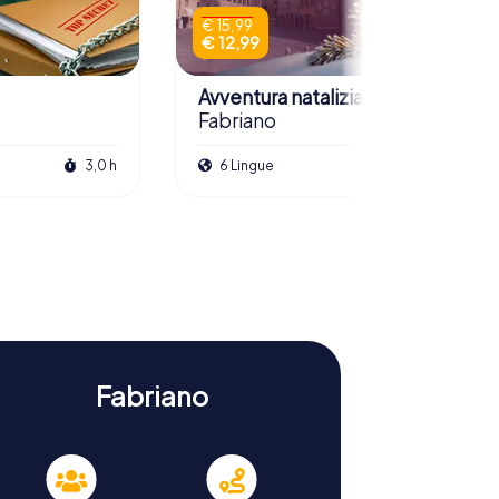
€ 15,99
€ 12,99
Avventura natalizia
Fabriano
3,0 h
6 Lingue
2,5 h
Fabriano