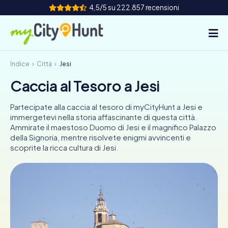
4,5/5 su 222.857 recensioni
Indice
Città
Jesi
Come funziona
Caccia al Tesoro a Jesi
Città
Partecipate alla caccia al tesoro di myCityHunt a Jesi e
Tour
immergetevi nella storia affascinante di questa città.
Ammirate il maestoso Duomo di Jesi e il magnifico Palazzo
della Signoria, mentre risolvete enigmi avvincenti e
Team Building
scoprite la ricca cultura di Jesi.
Biglietti
INT
AT
CH
DE
ES
FR
UK
IE
IT
NL