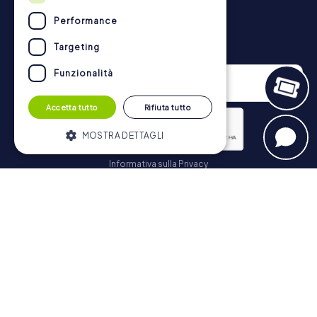
tesoro a Jesi possono essere trovate qui:
https://www.mycityhunt.it/come-funziona
.
Performance
Newsletter
Targeting
Funzionalità
Accetta tutto
Rifiuta tutto
MOSTRA DETTAGLI
Informativa sulla Privacy
Strettamente necessari
Performance
Iscriviti
Targeting
Funzionalità
I cookie strettamente necessari
consentono le funzionalità principali del
Navigazione
sito web come l'accesso dell'utente e la
gestione dell'account. Il sito web non può
essere utilizzato correttamente senza i
Biglietti
cookie strettamente necessari.
Negozio di Voucher
Fornitore /
Nome
Scadenza
Descrizione