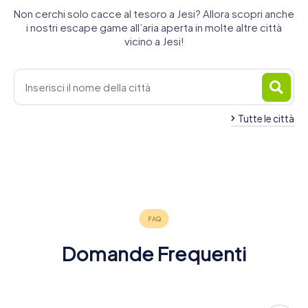
Non cerchi solo cacce al tesoro a Jesi? Allora scopri anche
i nostri escape game all’aria aperta in molte altre città
vicino a Jesi!
Tutte le città
Falconara
Marittima
Osimo
Senigallia
Civitanova
Ancona
Macerata
Fabriano
4 tour
4 tour
4 tour
Corridonia
Fano
Marche
6 tour
4 tour
4 tour
disponibili
disponibili
disponibili
Pesaro
3 tour
4 tour
4 tour
disponibili
disponibili
disponibili
4,5
4,3
4 tour
disponibili
disponibili
disponibili
4,2
disponibili
4,8
4,3
4,5
Domande Frequenti