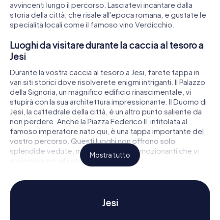
avvincenti lungo il percorso. Lasciatevi incantare dalla
storia della città, che risale all'epoca romana, e gustate le
specialità locali come il famoso vino Verdicchio.
Luoghi da visitare durante la caccia al tesoro a
Jesi
Durante la vostra caccia al tesoro a Jesi, farete tappa in
vari siti storici dove risolverete enigmi intriganti. Il Palazzo
della Signoria, un magnifico edificio rinascimentale, vi
stupirà con la sua architettura impressionante. Il Duomo di
Jesi, la cattedrale della città, è un altro punto saliente da
non perdere. Anche la Piazza Federico II, intitolata al
famoso imperatore nato qui, è una tappa importante del
vostro percorso. Questi luoghi non offrono solo
splendide vedute, ma anche enigmi emozionanti che vi
Mostra tutto
avvicineranno alla storia della città.
Storia e cultura nella caccia al tesoro a Jesi
Una caccia al tesoro myCityHunt a Jesi non è solo
Jesi
un'avventura, ma anche un viaggio attraverso la ricca storia
e cultura della città. Jesi fu fondata originariamente dagli