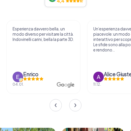
4,4
Esperienza davvero bella, un
Un’esperienza davv
modo diverso per visitare la città.
piacevole: un modo o
Indovinelli carini, bella la parte 3D.
interattivo per scopri
Le sfide sono alla por
e rendono...
Enrico
Alice Giust
04.01.
11.12.