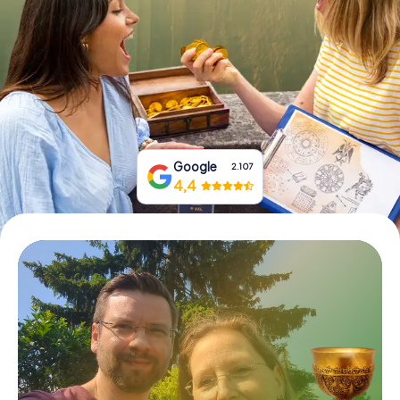
Prenota Biglietti
Acquista i Voucher
Google
2.107
4,4