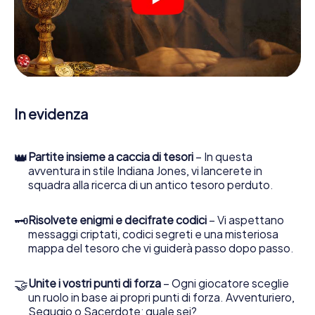
indizi, indizi in vari luoghi della città. Il suo smartphone è il
suo strumento di indagine più importante: la nostra app
web sviluppata appositamente le consente di interrogare
le persone di contatto ed esaminare stringhe
enigmatiche, la aiuta a raccogliere oggetti e la guida in
sicurezza per Panketal.
Nel corso della caccia al tesoro a Panketal, lei e il suo team
In evidenza
vi immergerete sempre più in profondità
nell'emozionante storia, presto scoprirete che il prezioso
tesoro è a pochi passi di distanza.
👑
Partite insieme a caccia di tesori
– In questa
avventura in stile Indiana Jones, vi lancerete in
squadra alla ricerca di un antico tesoro perduto.
🗝
Risolvete enigmi e decifrate codici
– Vi aspettano
messaggi criptati, codici segreti e una misteriosa
mappa del tesoro che vi guiderà passo dopo passo.
🤝
Unite i vostri punti di forza
– Ogni giocatore sceglie
un ruolo in base ai propri punti di forza. Avventuriero,
Segugio o Sacerdote: quale sei?