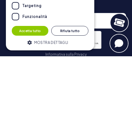
Newsletter
Targeting
Funzionalità
Accetta tutto
Rifiuta tutto
MOSTRA DETTAGLI
Informativa sulla Privacy
Strettamente necessari
Performance
Iscriviti
Targeting
Funzionalità
I cookie strettamente necessari
consentono le funzionalità principali del
Navigazione
sito web come l'accesso dell'utente e la
gestione dell'account. Il sito web non può
essere utilizzato correttamente senza i
Biglietti
cookie strettamente necessari.
Negozio di Voucher
Fornitore /
Nome
Scadenza
Descrizione
Explorer Blog
Dominio
Recensioni su myCityHunt
PHPSESSID
PHP.net
Sessione
Cookie
www.mycityhunt.it
generato da