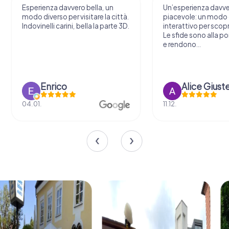
Esperienza davvero bella, un
Un’esperienza davv
modo diverso per visitare la città.
piacevole: un modo o
Indovinelli carini, bella la parte 3D.
interattivo per scopri
Le sfide sono alla por
e rendono...
Enrico
Alice Giust
04.01.
11.12.