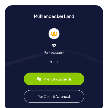
natura. Ogni tappa della vostra caccia al tesoro nel
Mühlenbecker Land riserva compiti emozionanti che
metteranno alla prova il vostro spirito di squadra e la
vostra creatività.
Mühlenbecker Land
Vivere storia e cultura con la caccia al tesoro nel
Mühlenbecker Land
Durante le cacce al tesoro nel Mühlenbecker Land,
scoprirete di più sulla ricca storia e cultura della comunità.
33
La regione, nata nel 2003 dall'unione delle quattro frazioni
Partecipanti
di Mühlenbeck, Schildow, Schönfließ e Zühlsdorf, ha una
storia movimentata. Sapevate che il Mulino del Monaco è
stato menzionato già nel XIII secolo? Questi e altri fatti
affascinanti vi attendono durante il vostro tour di
scoperta. Oltre alla storia, potrete anche conoscere le
specialità culinarie della regione, come i tradizionali
Prenota Biglietti
Knacker del Brandeburgo, ideali per un picnic al lago di
Summt.
Esplorare i dintorni dopo la caccia al tesoro nel
Per Clienti Aziendali
Mühlenbecker Land