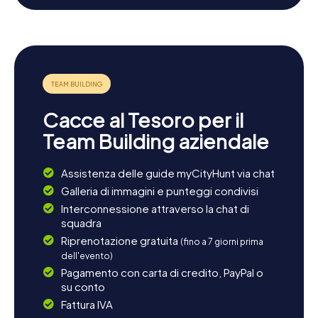
Dopo una caccia al tesoro emozionante nel Mühlenbecker
Land, avrete l'opportunità di esplorare ulteriormente i
dintorni. La vicinanza a Berlino e il buon collegamento con
la linea S-Bahn S8 rendono semplice fare una deviazione
nella capitale o visitare le riserve naturali circostanti. Una
visita alla vicina Wandlitz o un'escursione nei boschi
circostanti sono l'ideale per concludere la giornata in
modo rilassante. Godetevi la varietà della regione e
Cacce al Tesoro per il
lasciatevi incantare dalla combinazione unica di natura e
storia.
Team Building aziendale
Assistenza delle guide myCityHunt via chat
Galleria di immagini e punteggi condivisi
Interconnessione attraverso la chat di
squadra
Riprenotazione gratuita
(fino a 7 giorni prima
dell'evento)
Pagamento con carta di credito, PayPal o
su conto
Fattura IVA