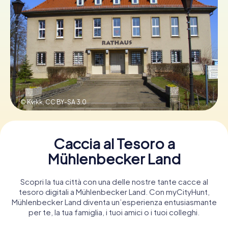
Prenota Biglietti
Acquista i Voucher
© Kvikk,
CC BY-SA 3.0
Caccia al Tesoro a
Mühlenbecker Land
Scopri la tua città con una delle nostre tante cacce al
tesoro digitali a Mühlenbecker Land. Con myCityHunt,
Mühlenbecker Land diventa un’esperienza entusiasmante
per te, la tua famiglia, i tuoi amici o i tuoi colleghi.