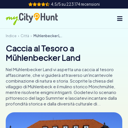
4,5/5 su 223.174 recensioni
Indice
Città
Mühlenbecker Land
Come funziona
Caccia al Tesoro a
Città
Mühlenbecker Land
Tour
Nel Mühlenbecker Land vi aspetta una caccia al tesoro
affascinante, che vi guiderà attraverso un'incantevole
Team Building
combinazione di natura e storia. Scoprite la chiesa del
villaggio di Mühlenbeck e il mulino storico Mönchmühle,
Biglietti
mentre risolvete enigmi intriganti. Godetevi lo scenario
pittoresco del lago Summter e lasciatevi incantare dalla
profondità storica e dalla diversità culturale di...
INT
AT
CH
DE
ES
FR
UK
IE
IT
NL