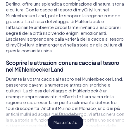
Berlino, offre una splendida combinazione di natura, storia
e cultura. Con le cacce al tesoro di myCityHunt nel
Mühlenbecker Land, potete scoprire la regione in modo
giocoso. La chiesa del villaggio di Mühlenbeck e
l'affascinante ambiente circostante invitano a esplorare i
segreti della città risolvendo enigmi emozionanti.
Lasciatevi sorprendere dalla varietà delle cacce al tesoro
di myCityHunt e immergetevi nella storia e nella cultura di
questa comunità unica.
Scoprire le attrazioni con una caccia al tesoro
nel Mühlenbecker Land
Durante la vostra caccia al tesoro nel Mühlenbecker Land,
passerete davanti a numerose attrazioni storiche e
culturali. La chiesa del villaggio di Mühlenbeck è un
esempio impressionante dell'architettura sacra della
regione e rappresenta un punto culminante del vostro
tour di scoperta. Anche il Mulino del Monaco, uno dei più
antichi mulini ad acqua del Brandeburgo, vi affascinerà con
la sua storia e funzione. Il lago di Summt offre uno scenario
Mostra tutto
pittoresco per risolvere i vostri enigmi e godere della