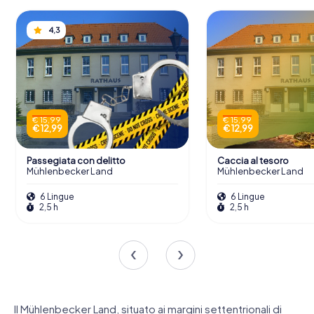
4,3
€ 15,99
€ 15,99
€ 12,99
€ 12,99
Passegiata con delitto
Caccia al tesoro
Mühlenbecker Land
Mühlenbecker Land
6 Lingue
6 Lingue
2,5 h
2,5 h
Il Mühlenbecker Land, situato ai margini settentrionali di