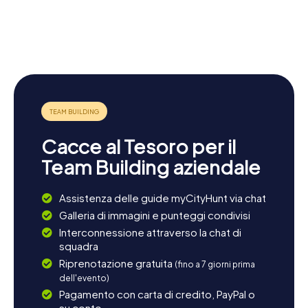
mozzafiato sulla città e il paesaggio circostante.
Convento
Iglesia de
Santuario
Concludete la giornata con una passeggiata rilassante nel
Palacio de
de Santo
Santiago
de Nuestra
Palacio
centro storico e godetevi l'atmosfera tranquilla in uno dei
Rubalcava
Domingo
Apóstol
Señora de
Sorzano de
tanti caffè e ristoranti.
Monserrate
Tejada
Cacce al Tesoro per il
Team Building aziendale
Assistenza delle guide myCityHunt via chat
Galleria di immagini e punteggi condivisi
Interconnessione attraverso la chat di
squadra
Riprenotazione gratuita
(fino a 7 giorni prima
dell'evento)
Pagamento con carta di credito, PayPal o
su conto