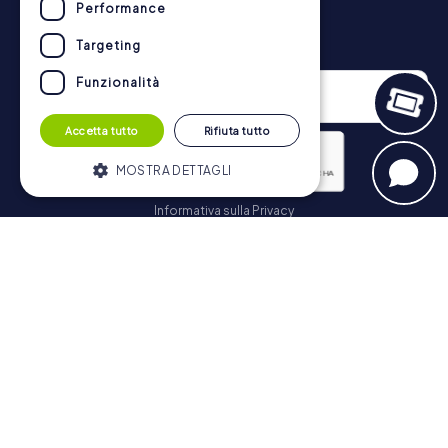
https://www.mycityhunt.it/come-funziona
.
Performance
Newsletter
Targeting
Funzionalità
Accetta tutto
Rifiuta tutto
MOSTRA DETTAGLI
Informativa sulla Privacy
Strettamente necessari
Performance
Iscriviti
Targeting
Funzionalità
I cookie strettamente necessari
consentono le funzionalità principali del
Navigazione
sito web come l'accesso dell'utente e la
gestione dell'account. Il sito web non può
essere utilizzato correttamente senza i
Biglietti
cookie strettamente necessari.
Negozio di Voucher
Fornitore /
Nome
Scadenza
Descrizione
Explorer Blog
Dominio