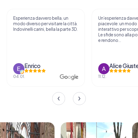
Esperienza davvero bella, un
Un’esperienza davv
modo diverso per visitare la città.
piacevole: un modo o
Indovinelli carini, bella la parte 3D.
interattivo per scopri
Le sfide sono alla por
e rendono...
Enrico
Alice Giust
04.01.
11.12.