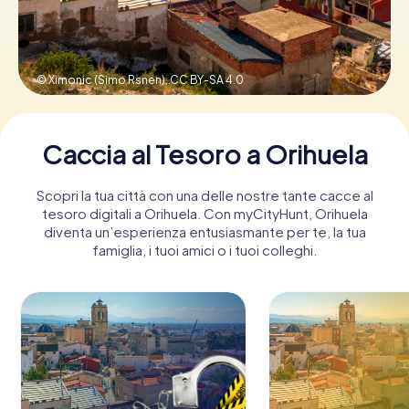
Prenota Biglietti
© Ximonic (Simo Rsnen),
CC BY-SA 4.0
Acquista i Voucher
Caccia al Tesoro a Orihuela
Scopri la tua città con una delle nostre tante cacce al
tesoro digitali a Orihuela. Con myCityHunt, Orihuela
diventa un’esperienza entusiasmante per te, la tua
famiglia, i tuoi amici o i tuoi colleghi.