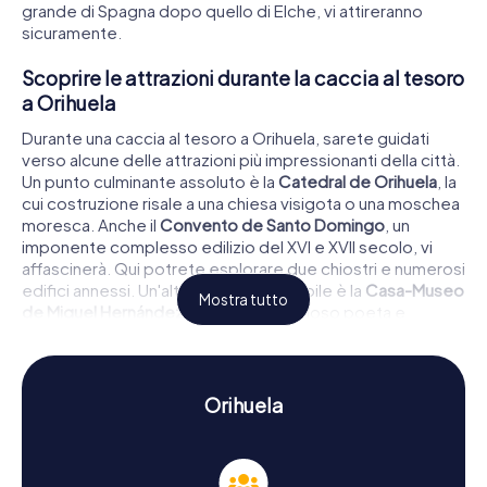
grande di Spagna dopo quello di Elche, vi attireranno
sicuramente.
Scoprire le attrazioni durante la caccia al tesoro
a Orihuela
Durante una caccia al tesoro a Orihuela, sarete guidati
verso alcune delle attrazioni più impressionanti della città.
Un punto culminante assoluto è la
Catedral de Orihuela
, la
cui costruzione risale a una chiesa visigota o una moschea
moresca. Anche il
Convento de Santo Domingo
, un
imponente complesso edilizio del XVI e XVII secolo, vi
affascinerà. Qui potrete esplorare due chiostri e numerosi
edifici annessi. Un'altra tappa imperdibile è la
Casa-Museo
Mostra tutto
de Miguel Hernández
, dedicata al famoso poeta e
drammaturgo. Mentre visitate questi luoghi storici,
dovrete risolvere enigmi intricati che vi faranno
immergere ancora di più nella storia e nella cultura della
città.
Orihuela
Vivere la storia e la cultura durante la caccia al
tesoro a Orihuela