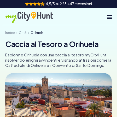
4,5/5 su 223.447 recensioni
Indice
Città
Orihuela
Come funziona
Caccia al Tesoro a Orihuela
Città
Esplorate Orihuela con una caccia al tesoro myCityHunt,
Tour
risolvendo enigmi avvincenti e visitando attrazioni come la
Cattedrale di Orihuela e il Convento di Santo Domingo.
Team Building
Biglietti
INT
AT
CH
DE
ES
FR
UK
IE
IT
NL