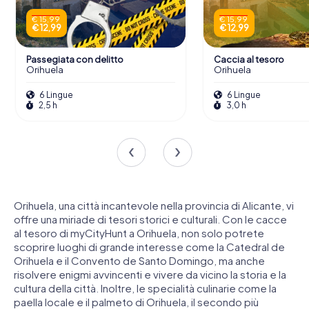
€ 15,99
€ 15,99
€ 12,99
€ 12,99
Passegiata con delitto
Caccia al tesoro
Orihuela
Orihuela
6 Lingue
6 Lingue
2,5 h
3,0 h
Orihuela, una città incantevole nella provincia di Alicante, vi
offre una miriade di tesori storici e culturali. Con le cacce
al tesoro di myCityHunt a Orihuela, non solo potrete
scoprire luoghi di grande interesse come la Catedral de
Orihuela e il Convento de Santo Domingo, ma anche
risolvere enigmi avvincenti e vivere da vicino la storia e la
cultura della città. Inoltre, le specialità culinarie come la
paella locale e il palmeto di Orihuela, il secondo più