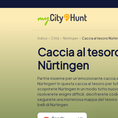
Indice
Città
Nürtingen
Caccia al tesoro Nürti
Caccia al tesor
Nürtingen
Partite insieme per un'emozionante caccia a
Nürtingen! In questa caccia al tesoro per tutt
scoprirete Nürtingen in un modo tutto nuov
risolverete enigmi difficili, decifrerete codi
seguirete una misteriosa mappa del tesoro n
belli di Nürtingen.