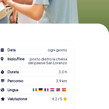
Data
ogni giorno
Inizio/Fine
posto dietro la chiesa
del paese San Lorenzo
Durata
3,0 h
Percorso
3,9 km
Lingua
Valutazione
4,2 / 5