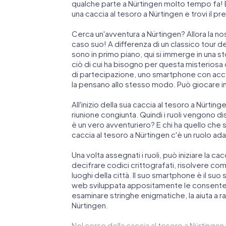
qualche parte a Nürtingen molto tempo fa! È q
una caccia al tesoro a Nürtingen e trovi il p
Cerca un'avventura a Nürtingen? Allora la no
caso suo! A differenza di un classico tour della
sono in primo piano, qui si immerge in una s
ciò di cui ha bisogno per questa misteriosa 
di partecipazione, uno smartphone con acce
la pensano allo stesso modo. Può giocare i
All'inizio della sua caccia al tesoro a Nürtin
riunione congiunta. Quindi i ruoli vengono dis
è un vero avventuriero? E chi ha quello che
caccia al tesoro a Nürtingen c'è un ruolo ad
Una volta assegnati i ruoli, può iniziare la ca
decifrare codici crittografati, risolvere compl
luoghi della città. Il suo smartphone è il su
web sviluppata appositamente le consente 
esaminare stringhe enigmatiche, la aiuta a r
Nürtingen.
Nel corso della caccia al tesoro a Nürtingen,