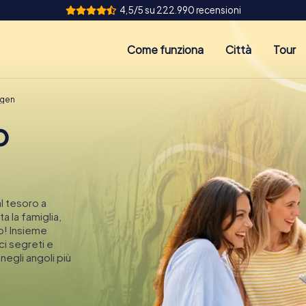
4,5/5 su 222.990 recensioni
Come funziona
Città
Tour
ngen
o
l tesoro a
a la famiglia,
o! Insieme
ci segreti e
egli angoli più