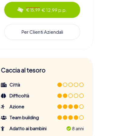
€ 12,99 p.p.
€ 15,99
Per Clienti Aziendali
Caccia al tesoro
Città
Difficoltà
Azione
Team building
Adatto ai bambini
8 anni