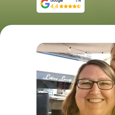
Google
2.118
4,4