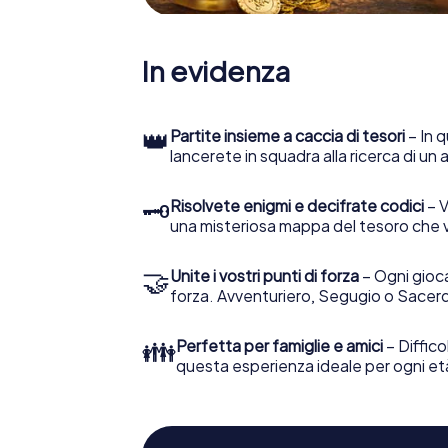
In evidenza
👑
Partite insieme a caccia di tesori
– In q
lancerete in squadra alla ricerca di un
🗝
Risolvete enigmi e decifrate codici
– V
una misteriosa mappa del tesoro che 
🤝
Unite i vostri punti di forza
– Ogni gioca
forza. Avventuriero, Segugio o Sacerd
👪
Perfetta per famiglie e amici
– Diffico
questa esperienza ideale per ogni et