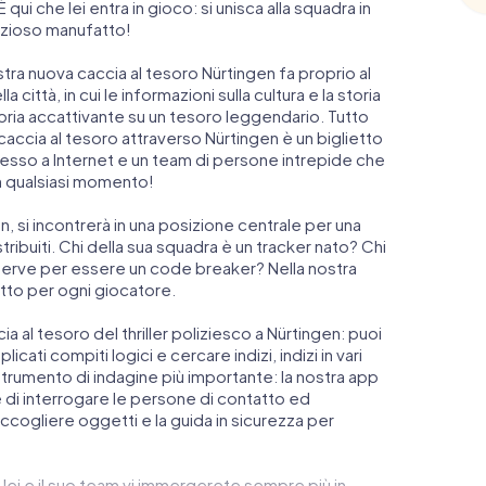
ui che lei entra in gioco: si unisca alla squadra in
rezioso manufatto!
stra nuova caccia al tesoro Nürtingen fa proprio al
 città, in cui le informazioni sulla cultura e la storia
toria accattivante su un tesoro leggendario. Tutto
caccia al tesoro attraverso Nürtingen è un biglietto
sso a Internet e un team di persone intrepide che
n qualsiasi momento!
gen, si incontrerà in una posizione centrale per una
tribuiti. Chi della sua squadra è un tracker nato? Chi
 serve per essere un code breaker? Nella nostra
atto per ogni giocatore.
ccia al tesoro del thriller poliziesco a Nürtingen: puoi
icati compiti logici e cercare indizi, indizi in vari
o strumento di indagine più importante: la nostra app
di interrogare le persone di contatto ed
accogliere oggetti e la guida in sicurezza per
 lei e il suo team vi immergerete sempre più in