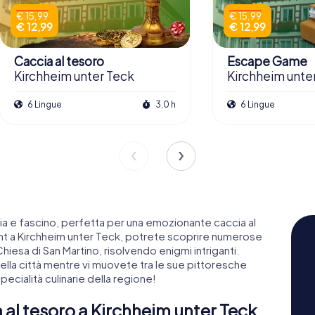
€ 15,99
€ 15,99
€ 12,99
€ 12,99
Caccia al tesoro
Escape Game
Kirchheim unter Teck
Kirchheim unte
6 Lingue
3,0 h
6 Lingue
oria e fascino, perfetta per una emozionante caccia al
nt a Kirchheim unter Teck, potrete scoprire numerose
Chiesa di San Martino, risolvendo enigmi intriganti.
 della città mentre vi muovete tra le sue pittoresche
ecialità culinarie della regione!
a al tesoro a Kirchheim unter Teck