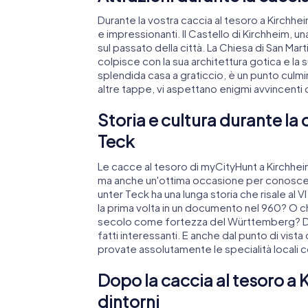
Durante la vostra caccia al tesoro a Kirchhei
e impressionanti. Il Castello di Kirchheim, 
sul passato della città. La Chiesa di San Mart
colpisce con la sua architettura gotica e la s
splendida casa a graticcio, è un punto cul
altre tappe, vi aspettano enigmi avvincenti 
Storia e cultura durante la 
Teck
Le cacce al tesoro di myCityHunt a Kirchheim
ma anche un'ottima occasione per conoscere m
unter Teck ha una lunga storia che risale al 
la prima volta in un documento nel 960? O ch
secolo come fortezza del Württemberg? Dura
fatti interessanti. E anche dal punto di vista
provate assolutamente le specialità locali c
Dopo la caccia al tesoro a 
dintorni