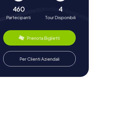
460
4
Partecipanti
Tour Disponibili
Prenota Biglietti
Per Clienti Aziendali