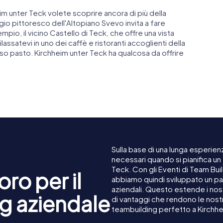
im unter Teck volete scoprire ancora di più della
gio pittoresco dell'Altopiano Svevo invita a fare
sempio, il vicino Castello di Teck, che offre una vista
assatevi in uno dei caffè e ristoranti accoglienti della
oso pasto. Kirchheim unter Teck ha qualcosa da offrire
Sulla base di una lunga esperienz
necessari quando si pianifica un
Teck. Con gli Eventi di Team Bui
ro per il
abbiamo quindi sviluppato un pa
aziendali. Questo estende i nost
g aziendale
di vantaggi che rendono le nost
teambuilding perfetto a Kirchhe