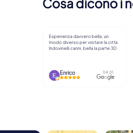
Cosa dicono i no
 consiglio di
Esperienza davvero bella, un
ndendovi
modo diverso per visitare la città.
stupenda.
Indovinelli carini, bella la parte 3D.
o
Enrico
15.03.
04.01.