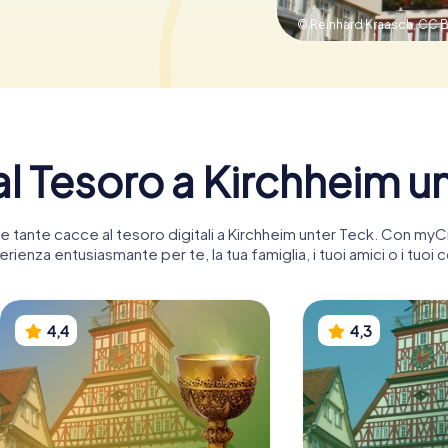
© Reinhard Kraasch,
CC B
l Tesoro a Kirchheim u
tre tante cacce al tesoro digitali a Kirchheim unter Teck. Con my
rienza entusiasmante per te, la tua famiglia, i tuoi amici o i tuoi c
4,4
4,3