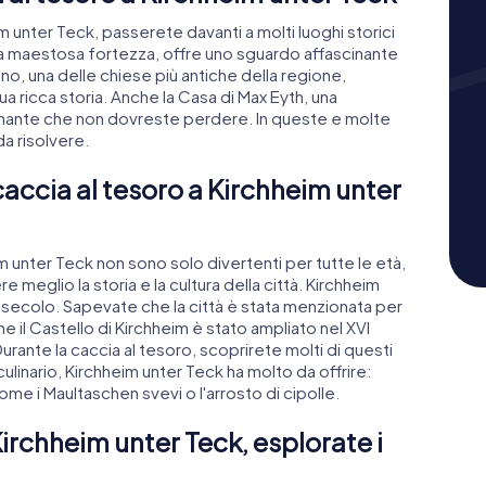
m unter Teck, passerete davanti a molti luoghi storici
una maestosa fortezza, offre uno sguardo affascinante
ino, una delle chiese più antiche della regione,
ua ricca storia. Anche la Casa di Max Eyth, una
minante che non dovreste perdere. In queste e molte
da risolvere.
caccia al tesoro a Kirchheim unter
 unter Teck non sono solo divertenti per tutte le età,
eglio la storia e la cultura della città. Kirchheim
VI secolo. Sapevate che la città è stata menzionata per
e il Castello di Kirchheim è stato ampliato nel XVI
nte la caccia al tesoro, scoprirete molti di questi
 culinario, Kirchheim unter Teck ha molto da offrire:
ome i Maultaschen svevi o l'arrosto di cipolle.
Kirchheim unter Teck, esplorate i