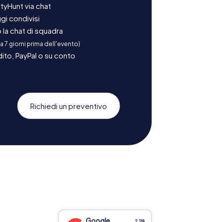
tyHunt via chat
gi condivisi
la chat di squadra
 a 7 giorni prima dell'evento)
ito, PayPal o su conto
Richiedi un preventivo
Google
2.118