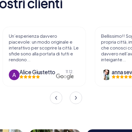
stri clienti
Un’esperienza davvero
Bellissimo!! So
piacevole: un modo originale e
propria città, i
interattivo per scoprire la città. Le
che conosci c
sfide sono alla portata di tutti e
davvero nell’a
rendono...
inteigante...
Alice Giustetto
11.12.