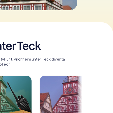
Y-SA 2.0 de
nter Teck
CityHunt, Kirchheim unter Teck diventa
olleghi.