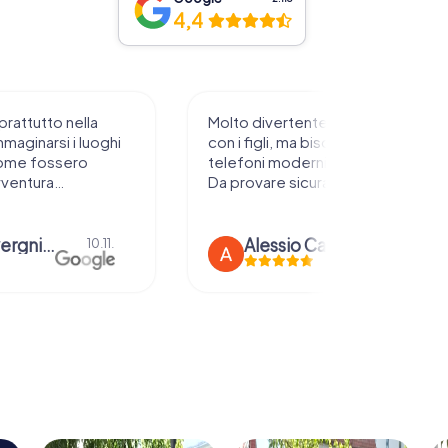
4,4
prattutto nella
Molto divertente da sperimentare
mmaginarsi i luoghi
con i figli, ma bisogna avere
ome fossero
telefoni moderni e rete stabile.
vventura…
Da provare sicuramente !
anna severgnini
Alessio Car
10.11.
21.08.