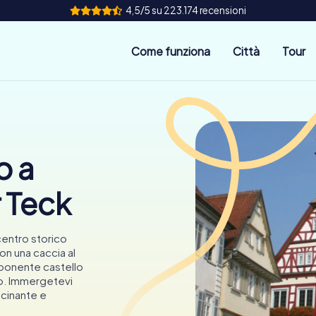
4,5/5 su 223.174 recensioni
Come funziona
Città
Tour
o a
 Teck
centro storico
on una caccia al
mponente castello
ino. Immergetevi
scinante e