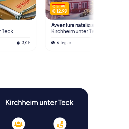
€ 15,99
€ 12,99
Avventura natalizia
r Teck
Kirchheim unter Teck
3,0 h
6 Lingue
2,5 h
Kirchheim unter Teck