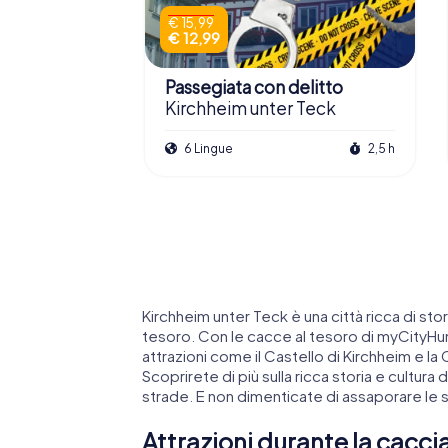
€ 15,99
€ 12,99
Passegiata con delitto
Kirchheim unter Teck
6 Lingue
2,5 h
Kirchheim unter Teck è una città ricca di st
tesoro. Con le cacce al tesoro di myCityHu
attrazioni come il Castello di Kirchheim e la 
Scoprirete di più sulla ricca storia e cultura
strade. E non dimenticate di assaporare le sp
Attrazioni durante la cacci