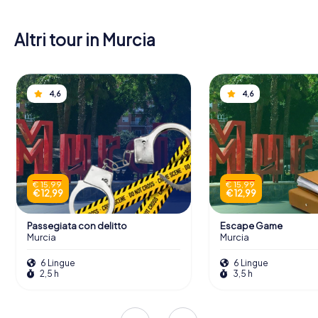
Altri tour in Murcia
4,6
4,6
€ 15,99
€ 15,99
€ 12,99
€ 12,99
Passegiata con delitto
Escape Game
Murcia
Murcia
6 Lingue
6 Lingue
2,5 h
3,5 h