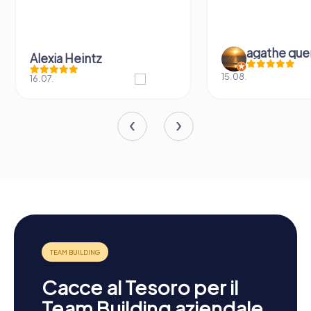
agathe que
Alexia Heintz
15.08.
16.07.
Cacce al Tesoro per il
Team Building aziendale