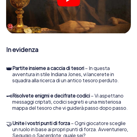
suo strumento di indagine più importante: la nostra app
web sviluppata appositamente le consente di interrogare
le persone di contatto ed esaminare stringhe
enigmatiche, la aiuta a raccogliere oggetti e la guida in
sicurezza per Murcia.
Nel corso della caccia al tesoro a Murcia, lei e il suo team vi
immergerete sempre più in profondità nell'emozionante
In evidenza
storia, presto scoprirete che il prezioso tesoro è a pochi
passi di distanza.
👑
Partite insieme a caccia di tesori
– In questa
avventura in stile Indiana Jones, vi lancerete in
squadra alla ricerca di un antico tesoro perduto.
🗝
Risolvete enigmi e decifrate codici
– Vi aspettano
messaggi criptati, codici segreti e una misteriosa
mappa del tesoro che vi guiderà passo dopo passo.
🤝
Unite i vostri punti di forza
– Ogni giocatore sceglie
un ruolo in base ai propri punti di forza. Avventuriero,
Segugio o Sacerdote: quale sei?