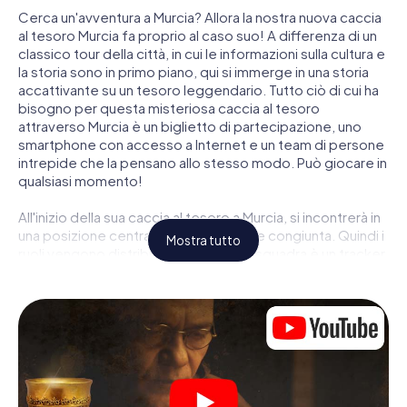
Cerca un'avventura a Murcia? Allora la nostra nuova caccia
al tesoro Murcia fa proprio al caso suo! A differenza di un
classico tour della città, in cui le informazioni sulla cultura e
la storia sono in primo piano, qui si immerge in una storia
accattivante su un tesoro leggendario. Tutto ciò di cui ha
bisogno per questa misteriosa caccia al tesoro
attraverso Murcia è un biglietto di partecipazione, uno
smartphone con accesso a Internet e un team di persone
intrepide che la pensano allo stesso modo. Può giocare in
qualsiasi momento!
All'inizio della sua caccia al tesoro a Murcia, si incontrerà in
una posizione centrale per una riunione congiunta. Quindi i
Mostra tutto
ruoli vengono distribuiti. Chi della sua squadra è un tracker
nato? Chi è un vero avventuriero? E chi ha quello che
serve per essere un code breaker? Nella nostra caccia al
tesoro a Murcia c'è un ruolo adatto per ogni giocatore.
Una volta assegnati i ruoli, può iniziare la caccia al tesoro
del thriller poliziesco a Murcia: puoi decifrare codici
crittografati, risolvere complicati compiti logici e cercare
indizi, indizi in vari luoghi della città. Il suo smartphone è il