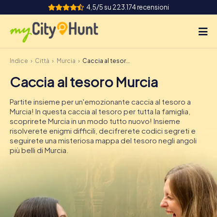
4,5/5 su 223.174 recensioni
Indice
Città
Murcia
Caccia al tesoro Murcia
Come funziona
Caccia al tesoro Murcia
Città
Partite insieme per un'emozionante caccia al tesoro a
Tour
Murcia! In questa caccia al tesoro per tutta la famiglia,
scoprirete Murcia in un modo tutto nuovo! Insieme
risolverete enigmi difficili, decifrerete codici segreti e
Team Building
seguirete una misteriosa mappa del tesoro negli angoli
più belli di Murcia.
Biglietti
INT
AT
CH
DE
ES
FR
UK
IE
IT
NL