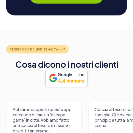
Cosa dicono i nostri clienti
Google
2.118
4,4
Abbiamo scoperto questa app
Caccia al tesoro fatt
cercando di fare un "escape
famiglia. Ci è piaciu
game" in città. Abbiamo fatto
principio e tutta la 
una caccia al tesoro e ci siamo
scena.
divertiti tantissimo...