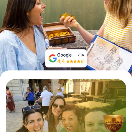
Prenota Biglietti
Acquista i Voucher
Google
2.118
4,4