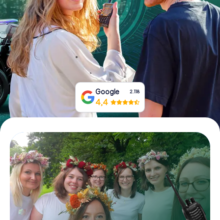
Prenota Biglietti
Acquista i Voucher
Google
2.118
4,4