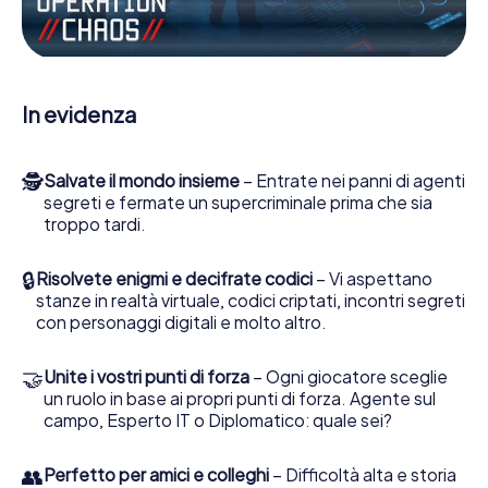
Escape Game a Massy lei e la sua squadra dovete essere
pronti a fermare i cattivi. A differenza di James Bond and
Co., tuttavia, non diventate eroi silenziosi: lei e la sua
squadra sarete immortalati nel punteggio più alto del
Massy e avrete accesso alla vostra personale galleria di
In evidenza
immagini. Il gioco di Escape di myCityHunt rende Massy, il
suo parco giochi di avventura. Acquisti i suoi biglietti nel
mondo dello spionaggio e degli agenti segreti e
🕵
Salvate il mondo insieme
– Entrate nei panni di agenti
trasformi Massy in un'Escape Room all'aperto!
segreti e fermate un supercriminale prima che sia
troppo tardi.
🔒
Risolvete enigmi e decifrate codici
– Vi aspettano
stanze in realtà virtuale, codici criptati, incontri segreti
con personaggi digitali e molto altro.
🤝
Unite i vostri punti di forza
– Ogni giocatore sceglie
un ruolo in base ai propri punti di forza. Agente sul
campo, Esperto IT o Diplomatico: quale sei?
👥
Perfetto per amici e colleghi
– Difficoltà alta e storia