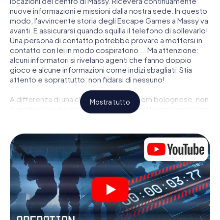
locazioni del centro di Massy. Riceverà continuamente
nuove informazioni e missioni dalla nostra sede. In questo
modo, l'avvincente storia degli Escape Games a Massy va
avanti. E assicurarsi quando squilla il telefono di sollevarlo!
Una persona di contatto potrebbe provare a mettersi in
contatto con lei in modo cospiratorio ... Ma attenzione:
alcuni informatori si rivelano agenti che fanno doppio
gioco e alcune informazioni come indizi sbagliati. Stia
attento e soprattutto: non fidarsi di nessuno!
A differenza di una classica Escape Room bolognese, non
Mostra tutto
è rinchiuso in una stanza dalla quale devi liberarsi entro una
data temporale. Questa caccia al tesoro per smartphone
dichiara che tutta Massy è il suo campo di gioco
personale! Il requisito tecnico per la sua avventura da
agente a Massy é uno smartphone con accesso a Internet
mobile. Un clic le dà accesso alla nostra app web. Non è
necessario installare nulla per essere trascinati nell'azione
da video interattivi, minigiochi complicati e molte altre
funzionalità.
Lavori insieme con una squadra, origli le spie nemiche e
porti gli ufficiali di collegamento dalla sua parte. In questo