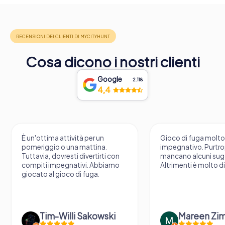
Cosa dicono i nostri clienti
Google
2.118
4,4
È un'ottima attività per un
Gioco di fuga molt
pomeriggio o una mattina.
impegnativo. Purtr
Tuttavia, dovresti divertirti con
mancano alcuni sug
compiti impegnativi. Abbiamo
Altrimenti è molto d
giocato al gioco di fuga.
Tim-Willi Sakowski
Mareen Zi