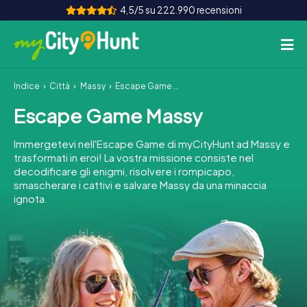
4,5/5 su 222.990 recensioni
Indice
Città
Massy
Escape Game Massy
Come funziona
Escape Game Massy
Città
Immergetevi nell'Escape Game di myCityHunt ad Massy e
Tour
trasformati in eroi! La vostra missione consiste nel
decodificare gli enigmi, risolvere i rompicapo,
smascherare i cattivi e salvare Massy da una minaccia
Team Building
ignota.
Biglietti
INT
AT
CH
DE
ES
FR
UK
IE
IT
NL