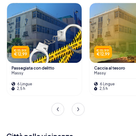
€ 15,99
€ 15,99
€ 12,99
€ 12,99
Passegiata con delitto
Caccia al tesoro
Massy
Massy
6 Lingue
6 Lingue
2,5 h
2,5 h