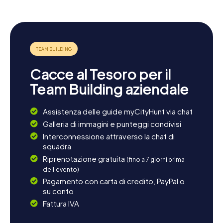
Potete fare una passeggiata nel pittoresco Parc Henri-
Sellier o godervi le offerte culturali della Maison des Arts
du Plessis-Robinson. Le Plessis-Robinson è rinomata per i
suoi idilliaci spazi verdi e la vicinanza a Parigi, rendendola un
punto di partenza perfetto per ulteriori avventure.
Lasciatevi sorprendere dalla varietà della città e godetevi
il mix di natura, storia e cultura che Le Plessis-Robinson ha
Cacce al Tesoro per il
da offrire.
Team Building aziendale
Assistenza delle guide myCityHunt via chat
Galleria di immagini e punteggi condivisi
Interconnessione attraverso la chat di
squadra
Riprenotazione gratuita
(fino a 7 giorni prima
dell'evento)
Pagamento con carta di credito, PayPal o
su conto
Fattura IVA