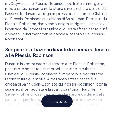
myCityHunt a Le Plessis-Robinson, potrete immergervi in
modo entusiasmante nella storia e nella cultura della città.
Passerete davanti a luoghi impressionanti come il Château
du Plessis-Robinson e la chiesa di Saint-Jean-Baptiste du
Plessis-Robinson, risolvendo enigmi intriganti. Lasciatevi
incantare dall'atmosfera unica di questa affascinante città
e vivete un'indimenticabile caccia al tesoro a Le Plessis-
Robinson!
Scoprire le attrazioni durante la caccia al tesoro
a Le Plessis-Robinson
Durante la vostra caccia al tesoro a Le Plessis-Robinson,
passerete accanto a numerosi siti storici e culturali. Il
Château du Plessis-Robinson è imperdibile per chi ama
l'architettura e la storia. Altrettanto affascinante è la
chiesa di Saint-Jean-Baptiste du Plessis-Robinson, con la
sua elegante facciata e la sua ricca storia. Il Parc Henri-
Sellier vi offre un'oasi verde per rilassarvi e godere della
natura. In questi luoghi non solo ammirerete la bellezza
Mostra tutto
della città, ma risolverete anche enigmi appassionanti che
vi permetteranno di immergervi nella storia e nella cultura