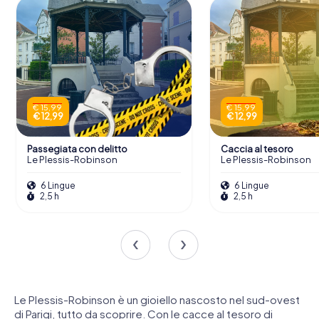
€ 15,99
€ 15,99
€ 12,99
€ 12,99
Passegiata con delitto
Caccia al tesoro
Le Plessis-Robinson
Le Plessis-Robinson
6 Lingue
6 Lingue
2,5 h
2,5 h
Le Plessis-Robinson è un gioiello nascosto nel sud-ovest
di Parigi, tutto da scoprire. Con le cacce al tesoro di