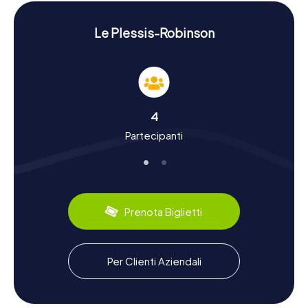
di Le Plessis-Robinson.
Storia e cultura nella nostra caccia al tesoro a
Le Plessis-Robinson
Le Plessis-Robinson
La caccia al tesoro a Le Plessis-Robinson non è solo un
gioco, ma anche un viaggio nel tempo. La città è stata
menzionata per la prima volta in documenti ufficiali
nell'anno 839 e da allora ha vissuto una storia movimentata.
4
Sapevate che Le Plessis-Robinson era conosciuta in
Partecipanti
passato come Le Plessis-Piquet? La città deve il suo
nome attuale al famoso locale "Au grand Robinson", che
nel XIX secolo attirava molti parigini. Durante le nostre
cacce al tesoro, scoprirete dettagli affascinanti come
questi e conoscerete la città da una nuova prospettiva. E
non dimenticate di assaporare la cucina locale, magari con
Prenota Biglietti
un picnic nel Parc Henri-Sellier!
Esplorare i dintorni dopo la caccia al tesoro a Le
Per Clienti Aziendali
Plessis-Robinson
Dopo un'emozionante caccia al tesoro a Le Plessis-
Robinson, vale la pena esplorare ulteriormente i dintorni.