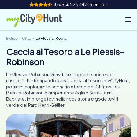
4,5/5 su 223.447 recensioni
Indice
Città
Le Plessis-Robinson
Come funziona
Caccia al Tesoro a Le Plessis-
Città
Robinson
Tour
Le Plessis-Robinson vi invita a scoprire i suoi tesori
nascosti! Partecipando a una caccia al tesoro myCityHunt,
Team Building
potrete esplorare lo scenario storico del Château du
Plessis-Robinson e l'imponente église Saint-Jean-
Biglietti
Baptiste. Immergetevi nella ricca storia e godetevi il
verde del Parc Henri-Sellier.
INT
AT
CH
DE
ES
FR
UK
IE
IT
NL