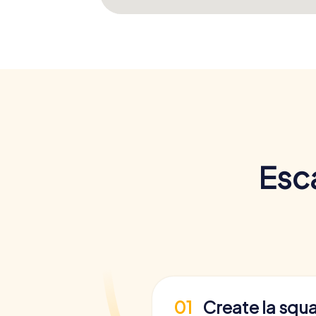
Esc
01
Create la squ