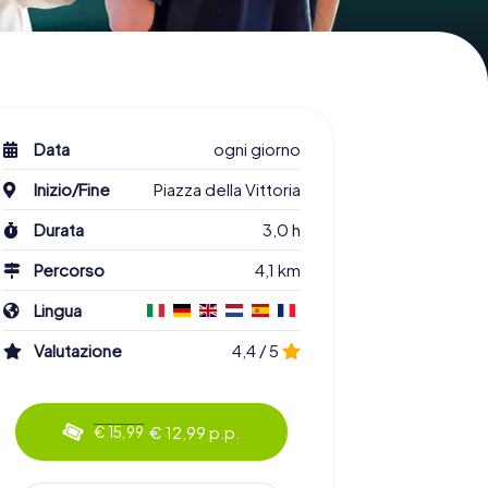
Data
ogni giorno
Inizio/Fine
Piazza della Vittoria
Durata
3,0 h
Percorso
4,1 km
Lingua
Valutazione
4,4 / 5
€ 12,99 p.p.
€ 15,99