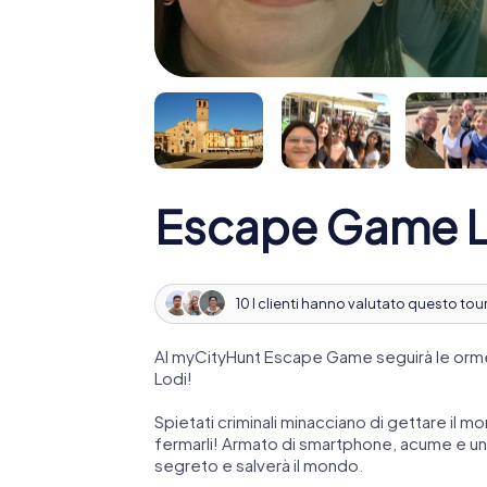
Escape Game L
10 I clienti hanno valutato questo tou
Al myCityHunt Escape Game seguirà le orme
Lodi!
Spietati criminali minacciano di gettare il mo
fermarli! Armato di smartphone, acume e una
segreto e salverà il mondo.