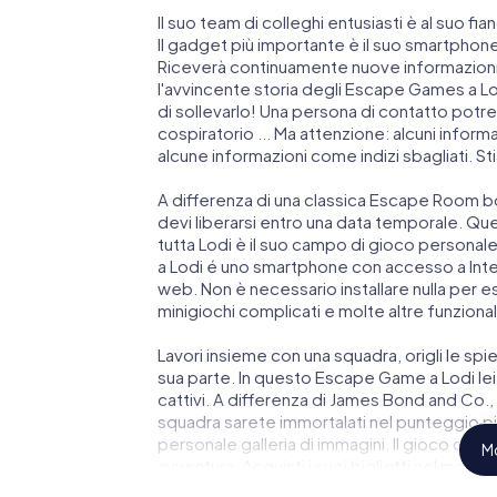
Il suo team di colleghi entusiasti è al suo fi
Il gadget più importante è il suo smartphone: 
Riceverà continuamente nuove informazioni 
l'avvincente storia degli Escape Games a Lodi
di sollevarlo! Una persona di contatto potr
cospiratorio ... Ma attenzione: alcuni infor
alcune informazioni come indizi sbagliati. St
A differenza di una classica Escape Room bo
devi liberarsi entro una data temporale. Qu
tutta Lodi è il suo campo di gioco personale
a Lodi é uno smartphone con accesso a Inter
web. Non è necessario installare nulla per ess
minigiochi complicati e molte altre funzional
Lavori insieme con una squadra, origli le spie
sua parte. In questo Escape Game a Lodi lei
cattivi. A differenza di James Bond and Co., t
squadra sarete immortalati nel punteggio più
personale galleria di immagini. Il gioco di E
Mo
avventura. Acquisti i suoi biglietti nel mond
Lodi in un'Escape Room all'aperto!