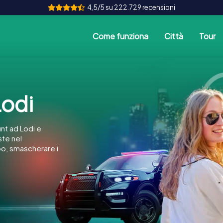
4,5/5 su 222.729 recensioni
Come funziona
Città
Tour
odi
nt ad Lodi e
ste nel
po, smascherare i