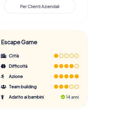
Per Clienti Aziendali
Escape Game
Città
Difficoltà
Azione
Team building
Adatto ai bambini
14 anni