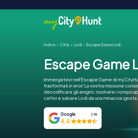
Indice
Città
Lodi
Escape Game Lodi
Escape Game L
Immergetevi nell'Escape Game di myCityHu
trasformati in eroi! La vostra missione consi
decodificare gli enigmi, risolvere i rompica
cattivi e salvare Lodi da una minaccia ignota.
Google
2.118
4,4