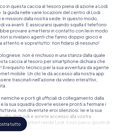
anco in questa caccia al tesoro piena di azione a Lodi.
la guida nelle varie locazioni del centro di Lodi.
e missioni dalla nostra sede. In questo modo,
 va avanti. E assicurarsi quando squilla il telefono
ebbe provare a mettersi in contatto con lei in modo
matori si rivelano agenti che fanno doppio gioco e
ia attento e soprattutto: non fidarsi di nessuno!
lognese, non è rinchiuso in una stanza dalla quale
esta caccia al tesoro per smartphone dichiara che
! Il requisito tecnico per la sua avventura da agente
net mobile. Un clic le dà accesso alla nostra app
ere trascinati nell'azione da video interattivi,
ità.
 nemiche e porti gli ufficiali di collegamento dalla
 e la sua squadra dovete essere pronti a fermare i
uttavia, non diventate eroi silenziosi: lei e la sua
 alto del Lodi e avrete accesso alla vostra
scape di myCityHunt rende Lodi, il suo parco giochi di
stra tutto
o dello spionaggio e degli agenti segreti e trasformi