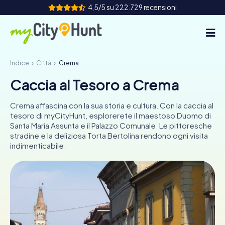
4,5/5 su 222.729 recensioni
Indice
Città
Crema
Come funziona
Caccia al Tesoro a Crema
Città
Crema affascina con la sua storia e cultura. Con la caccia al
Tour
tesoro di myCityHunt, esplorerete il maestoso Duomo di
Santa Maria Assunta e il Palazzo Comunale. Le pittoresche
stradine e la deliziosa Torta Bertolina rendono ogni visita
Team Building
indimenticabile.
Biglietti
INT
AT
CH
DE
ES
FR
UK
IE
IT
NL