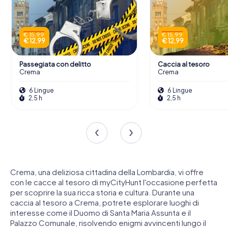
€ 15,99
€ 15,99
€ 12,99
€ 12,99
Passegiata con delitto
Caccia al tesoro
Crema
Crema
6 Lingue
6 Lingue
2,5 h
2,5 h
Crema, una deliziosa cittadina della Lombardia, vi offre
con le cacce al tesoro di myCityHunt l'occasione perfetta
per scoprire la sua ricca storia e cultura. Durante una
caccia al tesoro a Crema, potrete esplorare luoghi di
interesse come il Duomo di Santa Maria Assunta e il
Palazzo Comunale, risolvendo enigmi avvincenti lungo il