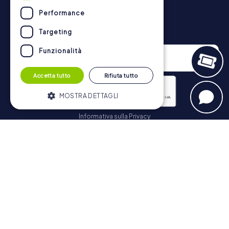
tesoro a Crema possono essere trovate qui:
https://www.mycityhunt.it/come-funziona
.
Performance
Newsletter
Targeting
Funzionalità
Accetta tutto
Rifiuta tutto
MOSTRA DETTAGLI
Informativa sulla Privacy
Strettamente necessari
Performance
Iscriviti
Targeting
Funzionalità
I cookie strettamente necessari
consentono le funzionalità principali del
Navigazione
sito web come l'accesso dell'utente e la
gestione dell'account. Il sito web non può
essere utilizzato correttamente senza i
Biglietti
cookie strettamente necessari.
Negozio di Voucher
Fornitore /
Nome
Scadenza
Descrizione
Dominio