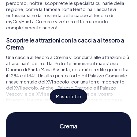
percorso. Inoltre, scoprirete le specialità culinarie della
regione, come la famosa Torta Bertolina. Lasciatevi
entusiasmare dalla varietà delle cacce al tesoro di
myCityHunt a Crema e vivete la città in un modo
completamente nuovo!
Scoprire le attrazioni con la caccia al tesoro a
Crema
Una caccia al tesoro a Crema vi condurrà alle attrazioni più
affascinanti della città. Potrete ammirare il maestoso
Duomo di Santa Maria Assunta, costruito in stile gotico tra
il 1284 e il 1341. Un altro punto forte è il Palazzo Comunale
rinascimentale del XVI secolo, con una torre imponente
del XVII secolo. Anche il Palazzo Pretorio e il Palazzo
Vescovile del XVI secolo faranno parte del vostro
Mostra tutto
itinerario. Mentre visitate questi luoghi storici, dovrete
risolvere enigmi intriganti che vi permetteranno di
immergervi nella storia e nei segreti di Crema.
Vivere storia e cultura con la caccia al tesoro a
Crema
Crema