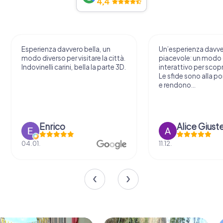
4,4
Esperienza davvero bella, un
Un’esperienza davv
modo diverso per visitare la città.
piacevole: un modo o
Indovinelli carini, bella la parte 3D.
interattivo per scopri
Le sfide sono alla por
e rendono...
Enrico
Alice Giust
04.01.
11.12.