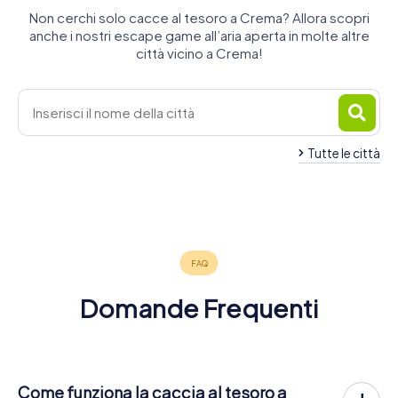
Non cerchi solo cacce al tesoro a Crema? Allora scopri
anche i nostri escape game all’aria aperta in molte altre
città vicino a Crema!
Tutte le città
Cassano
Caravaggio
Lodi
Treviglio
d'Adda
Codogno
3 tour
5 tour
4 tour
3 tour
3 tour
disponibili
disponibili
disponibili
disponibili
disponibili
4,4
4,6
Domande Frequenti
Come funziona la caccia al tesoro a