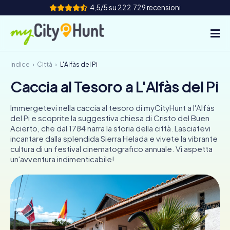
4,5/5 su 222.729 recensioni
Indice
Città
L'Alfàs del Pi
Come funziona
Caccia al Tesoro a L'Alfàs del Pi
Città
Immergetevi nella caccia al tesoro di myCityHunt a l'Alfàs
Tour
del Pi e scoprite la suggestiva chiesa di Cristo del Buen
Acierto, che dal 1784 narra la storia della città. Lasciatevi
incantare dalla splendida Sierra Helada e vivete la vibrante
Team Building
cultura di un festival cinematografico annuale. Vi aspetta
un'avventura indimenticabile!
Biglietti
INT
AT
CH
DE
ES
FR
UK
IE
IT
NL