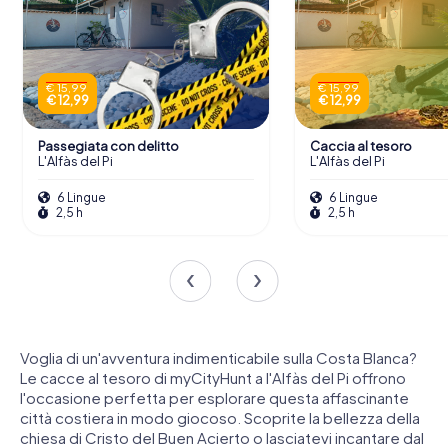
€ 15,99
€ 15,99
€ 12,99
€ 12,99
Passegiata con delitto
Caccia al tesoro
L'Alfàs del Pi
L'Alfàs del Pi
6 Lingue
6 Lingue
2,5 h
2,5 h
Voglia di un'avventura indimenticabile sulla Costa Blanca?
Le cacce al tesoro di myCityHunt a l'Alfàs del Pi offrono
l'occasione perfetta per esplorare questa affascinante
città costiera in modo giocoso. Scoprite la bellezza della
chiesa di Cristo del Buen Acierto o lasciatevi incantare dal