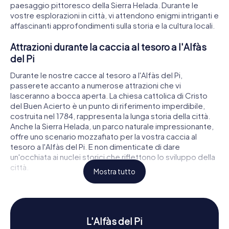
paesaggio pittoresco della Sierra Helada. Durante le
vostre esplorazioni in città, vi attendono enigmi intriganti e
affascinanti approfondimenti sulla storia e la cultura locali.
Attrazioni durante la caccia al tesoro a l'Alfàs
del Pi
Durante le nostre cacce al tesoro a l'Alfàs del Pi,
passerete accanto a numerose attrazioni che vi
lasceranno a bocca aperta. La chiesa cattolica di Cristo
del Buen Acierto è un punto di riferimento imperdibile,
costruita nel 1784, rappresenta la lunga storia della città.
Anche la Sierra Helada, un parco naturale impressionante,
offre uno scenario mozzafiato per la vostra caccia al
tesoro a l'Alfàs del Pi. E non dimenticate di dare
un'occhiata ai nuclei storici che riflettono lo sviluppo della
città.
Mostra tutto
Storia e cultura durante la caccia al tesoro a
l'Alfàs del Pi
Mentre partecipate alle cacce al tesoro di myCityHunt a
L'Alfàs del Pi
l'Alfàs del Pi, scoprirete di più sulla ricca storia e cultura