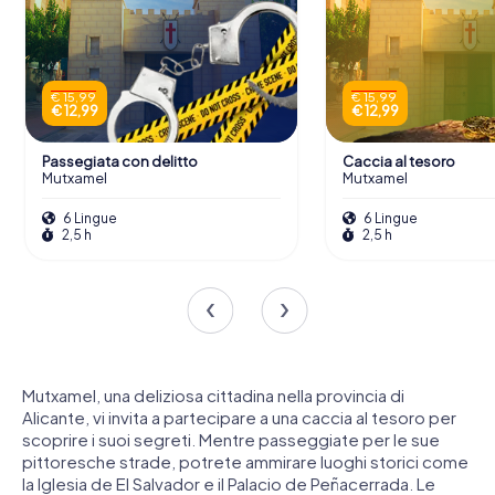
€ 15,99
€ 15,99
€ 12,99
€ 12,99
Passegiata con delitto
Caccia al tesoro
Mutxamel
Mutxamel
6 Lingue
6 Lingue
2,5 h
2,5 h
Mutxamel, una deliziosa cittadina nella provincia di
Alicante, vi invita a partecipare a una caccia al tesoro per
scoprire i suoi segreti. Mentre passeggiate per le sue
pittoresche strade, potrete ammirare luoghi storici come
la Iglesia de El Salvador e il Palacio de Peñacerrada. Le