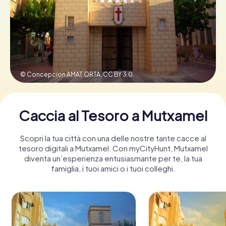
Prenota Biglietti
Acquista i Voucher
© Concepcion AMAT ORTA,
CC BY 3.0
Caccia al Tesoro a Mutxamel
Scopri la tua città con una delle nostre tante cacce al
tesoro digitali a Mutxamel. Con myCityHunt, Mutxamel
diventa un’esperienza entusiasmante per te, la tua
famiglia, i tuoi amici o i tuoi colleghi.