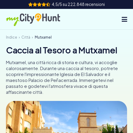
4,5/5 su 222.848 recensioni
Indice
Città
Mutxamel
Come funziona
Caccia al Tesoro a Mutxamel
Città
Mutxamel, una città ricca di storia e cultura, vi accoglie
Tour
calorosamente. Durante una caccia al tesoro, potrete
scoprire l'impressionante Iglesia de El Salvador e il
maestoso Palacio de Peñacerrada. Immergetevi nel
Team Building
passato e godetevi l'atmosfera vivace di questa
affascinante città.
Biglietti
INT
AT
CH
DE
ES
FR
UK
IE
IT
NL