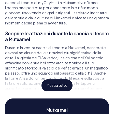
cacce al tesoro di myCityHunt a Mutxamel vi offrono
l'occasione perfetta per conoscere la città in modo
giocoso, risolvendo enigmi intriganti. Lasciatevi incantare
dalla storia e dalla cultura di Mutxamel e vivete una giornata
indimenticabile piena di avventure.
Scoprire le attrazioni durante la caccia al tesoro
a Mutxamel
Durante la vostra caccia al tesoro a Mutxamel, passerete
davanti ad alcune delle attrazioni più significative della
città. La Iglesia de El Salvador, una chiesa del XVI secolo,
affascina con la sua bellezza architettonica e il suo
significato storico. Il Palacio de Peñacerrada, un magnifico
palazzo, offre uno sguardo sul passato della città. Anche
la Torre Ansaldo, un tempo torre di difesa, è sulla vostra
lista di esplorazione. In ciascuna di queste tappe vi
Mostra tutto
aspettano enigmi avvincenti da risolvere per ottenere
l'indizio successivo.
Vivere la storia e la cultura durante la caccia al
tesoro a Mutxamel
Mutxamel