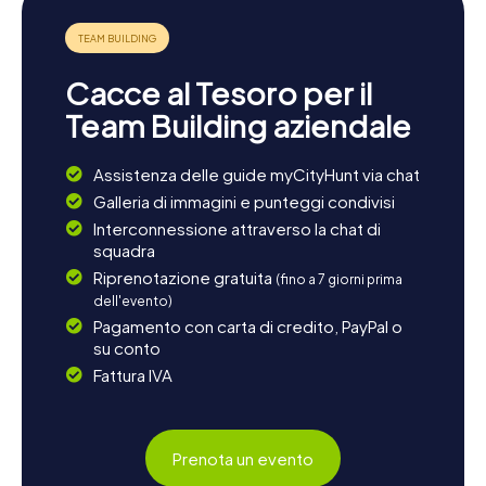
immergervi ancora di più nella cultura, vale la pena fare un
salto nella vicina città di Alicante, che con i suoi numerosi
musei e siti storici vi affascinerà. Lasciatevi incantare dalla
bellezza e dal fascino della regione!
Cacce al Tesoro per il
Team Building aziendale
Assistenza delle guide myCityHunt via chat
Galleria di immagini e punteggi condivisi
Interconnessione attraverso la chat di
squadra
Riprenotazione gratuita
(fino a 7 giorni prima
dell'evento)
Pagamento con carta di credito, PayPal o
su conto
Fattura IVA
Prenota un evento