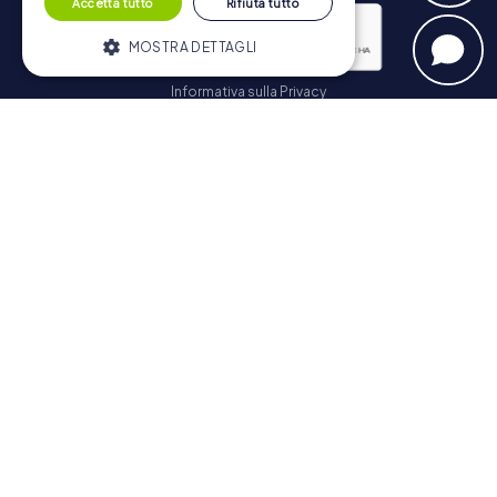
Accetta tutto
Rifiuta tutto
MOSTRA DETTAGLI
Informativa sulla Privacy
Strettamente necessari
Performance
Iscriviti
Targeting
Funzionalità
I cookie strettamente necessari
consentono le funzionalità principali del
Navigazione
sito web come l'accesso dell'utente e la
gestione dell'account. Il sito web non può
essere utilizzato correttamente senza i
Biglietti
cookie strettamente necessari.
Negozio di Voucher
Fornitore /
Nome
Scadenza
Descrizione
Explorer Blog
Dominio
Recensioni su myCityHunt
PHPSESSID
PHP.net
Sessione
Cookie
www.mycityhunt.it
generato da
Contatto
applicazioni
basate sul
Informativa sulla Privacy
linguaggio
PHP. Si tratta
di un
identificatore
generico