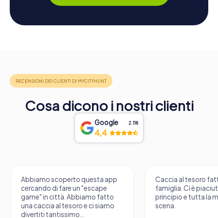
Cosa dicono i nostri clienti
Google
2.118
4,4
Abbiamo scoperto questa app
Caccia al tesoro fatt
cercando di fare un "escape
famiglia. Ci è piaciu
game" in città. Abbiamo fatto
principio e tutta la 
una caccia al tesoro e ci siamo
scena.
divertiti tantissimo...