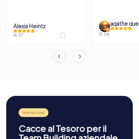
agathe que
Alexia Heintz
15.08.
16.07.
Cacce al Tesoro per il
Team Building aziendale