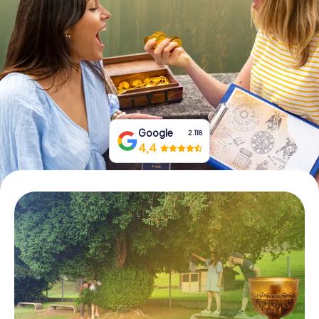
Prenota Biglietti
Acquista i Voucher
Google
2.118
4,4