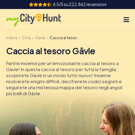
4,5/5 su 222.862 recensioni
Indice
Città
Gävle
Caccia al tesoro Gävle
Come funziona
Caccia al tesoro Gävle
Città
Partite insieme per un'emozionante caccia al tesoro a
Tour
Gävle! In questa caccia al tesoro per tutta la famiglia,
scoprirete Gävle in un modo tutto nuovo! Insieme
risolverete enigmi difficili, decifrerete codici segreti e
Team Building
seguirete una misteriosa mappa del tesoro negli angoli
più belli di Gävle.
Biglietti
INT
AT
CH
DE
ES
FR
UK
IE
IT
NL