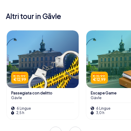
Altri tour in Gävle
€ 15,99
€ 15,99
€ 12,99
€ 12,99
Passegiata con delitto
Escape Game
Gävle
Gävle
6 Lingue
6 Lingue
2,5 h
3,0 h