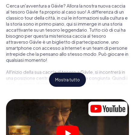
Cerca un'avventura a Gävle? Allora la nostra nuova caccia
al tesoro Gävle fa proprio al caso suo! A differenza di un
classico tour della città, in cui le informazioni sulla cultura e
la storia sono in primo piano, qui si immerge in una storia
accattivante su un tesoro leggendario. Tutto ciò di cui ha
bisogno per questa misteriosa caccia al tesoro
attraverso Gävle è un biglietto di partecipazione, uno
smartphone con accesso a Internet e un team di persone
intrepide che la pensano allo stesso modo. Può giocare in
qualsiasi momento!
All'inizio della sua caccia al tesoro a Gävle, si incontrerà in
una posizione centrale per una riunione congiunta. Quindi i
Mostra tutto
ruoli vengono distribuiti. Chi della sua squadra è un tracker
nato? Chi è un vero avventuriero? E chi ha quello che
serve per essere un code breaker? Nella nostra caccia al
tesoro a Gävle c'è un ruolo adatto per ogni giocatore.
Una volta assegnati i ruoli, può iniziare la caccia al tesoro
del thriller poliziesco a Gävle: puoi decifrare codici
crittografati, risolvere complicati compiti logici e cercare
indizi, indizi in vari luoghi della città. Il suo smartphone è il