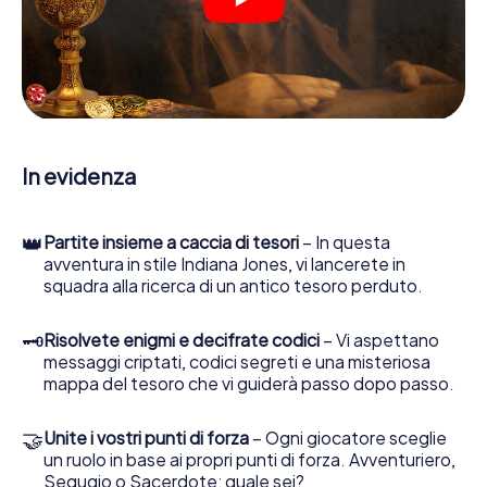
suo strumento di indagine più importante: la nostra app
web sviluppata appositamente le consente di interrogare
le persone di contatto ed esaminare stringhe
enigmatiche, la aiuta a raccogliere oggetti e la guida in
sicurezza per Gävle.
Nel corso della caccia al tesoro a Gävle, lei e il suo team vi
immergerete sempre più in profondità nell'emozionante
In evidenza
storia, presto scoprirete che il prezioso tesoro è a pochi
passi di distanza.
👑
Partite insieme a caccia di tesori
– In questa
avventura in stile Indiana Jones, vi lancerete in
squadra alla ricerca di un antico tesoro perduto.
🗝
Risolvete enigmi e decifrate codici
– Vi aspettano
messaggi criptati, codici segreti e una misteriosa
mappa del tesoro che vi guiderà passo dopo passo.
🤝
Unite i vostri punti di forza
– Ogni giocatore sceglie
un ruolo in base ai propri punti di forza. Avventuriero,
Segugio o Sacerdote: quale sei?