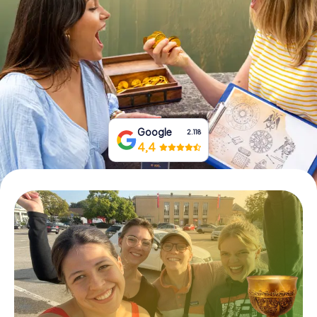
Prenota Biglietti
Acquista i Voucher
Google
2.118
4,4