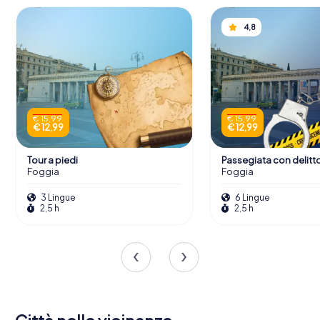
4,8
€ 15,99
€ 15,99
€ 12,99
€ 12,99
Tour a piedi
Passegiata con delitt
Foggia
Foggia
3 Lingue
6 Lingue
2,5 h
2,5 h