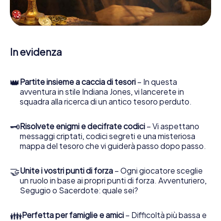
enigmatiche, la aiuta a raccogliere oggetti e la guida in
sicurezza per Foggia.
Nel corso della caccia al tesoro a Foggia, lei e il suo team
vi immergerete sempre più in profondità
In evidenza
nell'emozionante storia, presto scoprirete che il prezioso
tesoro è a pochi passi di distanza.
👑
Partite insieme a caccia di tesori
– In questa
avventura in stile Indiana Jones, vi lancerete in
squadra alla ricerca di un antico tesoro perduto.
🗝
Risolvete enigmi e decifrate codici
– Vi aspettano
messaggi criptati, codici segreti e una misteriosa
mappa del tesoro che vi guiderà passo dopo passo.
🤝
Unite i vostri punti di forza
– Ogni giocatore sceglie
un ruolo in base ai propri punti di forza. Avventuriero,
Segugio o Sacerdote: quale sei?
👪
Perfetta per famiglie e amici
– Difficoltà più bassa e