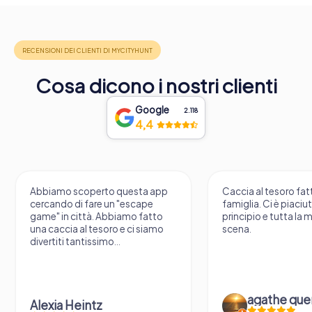
Cosa dicono i nostri clienti
Google
2.118
4,4
Abbiamo scoperto questa app
Caccia al tesoro fatt
cercando di fare un "escape
famiglia. Ci è piaciu
game" in città. Abbiamo fatto
principio e tutta la 
una caccia al tesoro e ci siamo
scena.
divertiti tantissimo...
agathe que
Alexia Heintz