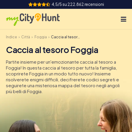
4,5/5 su 222.862 recensioni
Indice
Città
Foggia
Caccia al tesoro Foggia
Come funziona
Caccia al tesoro Foggia
Città
Partite insieme per un'emozionante caccia al tesoro a
Tour
Foggia! In questa caccia al tesoro per tutta la famiglia,
scoprirete Foggia in un modo tutto nuovo! Insieme
risolverete enigmi difficili, decifrerete codici segreti e
Team Building
seguirete una misteriosa mappa del tesoro negli angoli
più belli di Foggia.
Biglietti
INT
AT
CH
DE
ES
FR
UK
IE
IT
NL