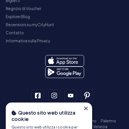
Biglietti
Negozio di Voucher
Explorer Blog
Recensioni su myCityHunt
Contatto
Informativa sulla Privacy
×
Questo sito web utilizza
Tour a piedi
cookie
Roma - Centro Storico
Milano
Napoli
Torino
Palermo
Genova
Bologna
Firenze
Bari
Catania
Venezia
Questo sito web utilizza i cookie per