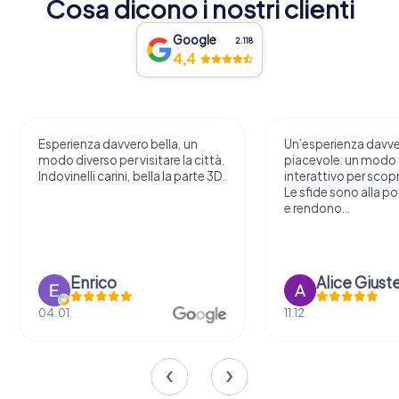
Cosa dicono i nostri clienti
Google
2.118
4,4
Esperienza davvero bella, un
Un’esperienza davv
modo diverso per visitare la città.
piacevole: un modo o
Indovinelli carini, bella la parte 3D.
interattivo per scopri
Le sfide sono alla por
e rendono...
Enrico
Alice Giust
04.01.
11.12.