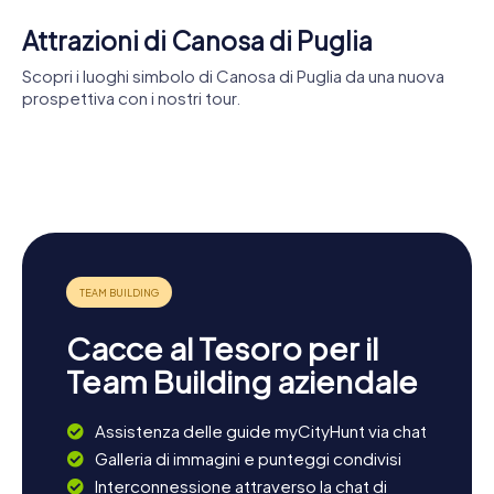
Attrazioni di Canosa di Puglia
Scopri i luoghi simbolo di Canosa di Puglia da una nuova
prospettiva con i nostri tour.
Complesso
episcopale
Basilica di
di Canosa di
Basilica di
Battistero di
San Sabino
Puglia
San Leucio
San
Giovanni
Canusium
Cacce al Tesoro per il
Team Building aziendale
Assistenza delle guide myCityHunt via chat
Galleria di immagini e punteggi condivisi
Interconnessione attraverso la chat di