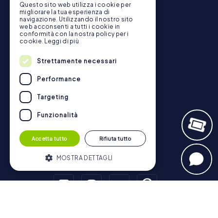
Navigazione
Questo sito web utilizza i cookie per
migliorare la tua esperienza di
navigazione. Utilizzando il nostro sito
Biglietti
web acconsenti a tutti i cookie in
conformità con la nostra policy per i
Negozio di Voucher
cookie.
Leggi di più
Explorer Blog
Strettamente necessari
Recensioni su myCityHunt
Contatto
Performance
Informativa sulla Privacy
Targeting
Funzionalità
Accetta tutto
Rifiuta tutto
MOSTRA DETTAGLI
Strettamente necessari
Performance
Targeting
Funzionalità
Tour a piedi