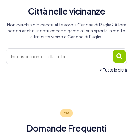
Città nelle vicinanze
Non cerchi solo cacce al tesoro a Canosa di Puglia? Allora
scopri anche i nostri escape game all’aria aperta in molte
altre città vicino a Canosa di Puglia!
Tutte le città
Cerignola
Andria
Barletta
Ruvo di
Trani
Corato
Bisceglie
4 tour
4 tour
4 tour
Puglia
Terlizzi
Molfetta
4 tour
4 tour
4 tour
disponibili
disponibili
disponibili
Manfredonia
4 tour
4 tour
4 tour
disponibili
disponibili
disponibili
4 tour
disponibili
disponibili
disponibili
4,3
4,2
4,5
disponibili
4,3
Domande Frequenti