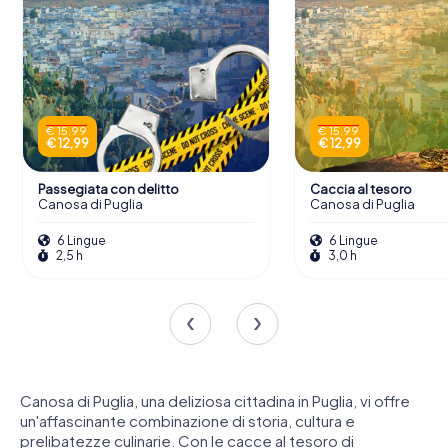
€ 15,99
€ 15,99
€ 12,99
€ 12,99
Passegiata con delitto
Caccia al tesoro
Canosa di Puglia
Canosa di Puglia
6 Lingue
6 Lingue
2,5 h
3,0 h
Canosa di Puglia, una deliziosa cittadina in Puglia, vi offre
un'affascinante combinazione di storia, cultura e
prelibatezze culinarie. Con le cacce al tesoro di