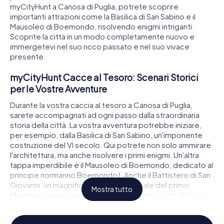
myCityHunt a Canosa di Puglia, potrete scoprire
importanti attrazioni come la Basilica di San Sabino e il
Mausoleo di Boemondo, risolvendo enigmi intriganti.
Scoprite la città in un modo completamente nuovo e
immergetevi nel suo ricco passato e nel suo vivace
presente.
myCityHunt Cacce al Tesoro: Scenari Storici
per le Vostre Avventure
Durante la vostra caccia al tesoro a Canosa di Puglia,
sarete accompagnati ad ogni passo dalla straordinaria
storia della città. La vostra avventura potrebbe iniziare,
per esempio, dalla Basilica di San Sabino, un'imponente
costruzione del VI secolo. Qui potrete non solo ammirare
l'architettura, ma anche risolvere i primi enigmi. Un'altra
tappa imperdibile è il Mausoleo di Boemondo, dedicato al
principe normanno Boemondo I. Anche il Battistero di San
Giovanni, un magnifico fonte battesimale del primo
Mostra tutto
Medioevo, non può mancare nella vostra caccia al tesoro
a Canosa di Puglia. Ogni attrazione vi riserverà compiti
emozionanti e vi permetterà di vedere la città con occhi