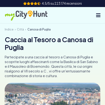
4,5/5 su 223.174 recensioni
Indice
Città
Canosa di Puglia
Come funziona
Caccia al Tesoro a Canosa di
Città
Puglia
Tour
Partecipate a una caccia al tesoro a Canosa di Puglia e
scoprite luoghi affascinanti come la Basilica di San Sabino
Team Building
e il Mausoleo di Boemondo. Questa città, le cui origini
risalgono al VII secolo a.C., vi offre un'entusiasmante
Biglietti
combinazione di storia e cultura.
INT
AT
CH
DE
ES
FR
UK
IE
IT
NL