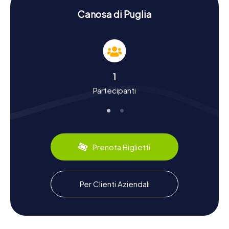
nuovi.
Canosa di Puglia
Caccia al Tesoro a Canosa di Puglia: Vivere da
Vicino Storia e Cultura
Durante le nostre cacce al tesoro a Canosa di Puglia, non
solo apprenderete fatti interessanti sulla storia della città,
ma vi immergerete anche nella sua cultura. Sapevate che
1
Canosa di Puglia esisteva già nel VII secolo a.C. ed era un
Partecipanti
importante centro di produzione ceramica nella Magna
Grecia? O che nel II secolo d.C., sotto l'imperatore
Antonino Pio, fu elevata a Colonia Aurelia Augusta Pia
Canusium? Questi e molti altri dettagli affascinanti li
scoprirete durante la vostra caccia al tesoro.
Prenota Biglietti
Anche dal punto di vista culinario, Canosa di Puglia ha
molto da offrire. Assaggiate assolutamente il famoso vino
rosso Rosso Canosa e gustate le specialità locali come le
Orecchiette, le tipiche paste pugliesi. La combinazione di
Per Clienti Aziendali
scoperte storiche e delizie culinarie renderà la vostra
caccia al tesoro a Canosa di Puglia un'esperienza
indimenticabile.