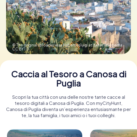
Prenota Biglietti
Acquista i Voucher
© The original uploader was Habemusluigi at Italian Wikipedia.,
CC BY 1.0
Caccia al Tesoro a Canosa di
Puglia
Scopri la tua città con una delle nostre tante cacce al
tesoro digitali a Canosa di Puglia. Con myCityHunt,
Canosa di Puglia diventa un’esperienza entusiasmante per
te, la tua famiglia, i tuoi amici o i tuoi colleghi.