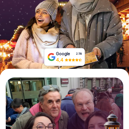
Prenota Biglietti
Acquista i Voucher
Google
2.118
4,4