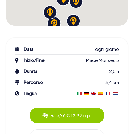
Data
ogni giorno
Inizio/Fine
Place Monseu 3
Durata
2,5 h
Percorso
3,4 km
Lingua
€ 12,99 p.p.
€ 15,99