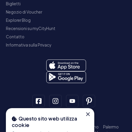
Biglietti
Negozio di Voucher
Explorer Blog
Recensioni su myCityHunt
Contatto
Informativa sulla Privacy
×
Questo sito web utilizza
Tour a piedi
cookie
Roma - Centro Storico
Milano
Napoli
Torino
Palermo