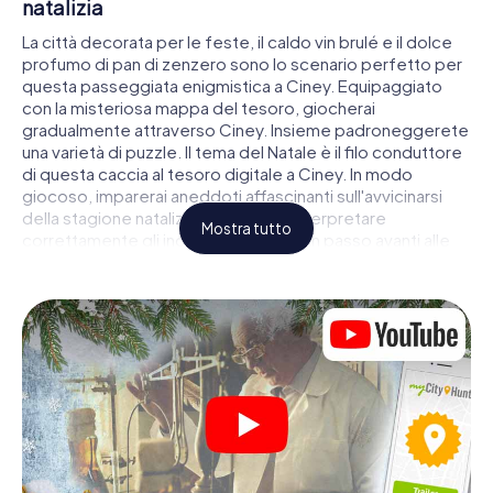
natalizia
La città decorata per le feste, il caldo vin brulé e il dolce
profumo di pan di zenzero sono lo scenario perfetto per
questa passeggiata enigmistica a Ciney. Equipaggiato
con la misteriosa mappa del tesoro, giocherai
gradualmente attraverso Ciney. Insieme padroneggerete
una varietà di puzzle. Il tema del Natale è il filo conduttore
di questa caccia al tesoro digitale a Ciney. In modo
giocoso, imparerai aneddoti affascinanti sull'avvicinarsi
della stagione natalizia. Riuscirai ad interpretare
Mostra tutto
correttamente gli indizi e a rimanere un passo avanti alle
altre squadre di cacciatori di tesori?
Il mercatino di Natale di Ciney come tappa
Metti insieme una squadra competente di amici o membri
della famiglia e parti insieme per una caccia al tesoro
natalizia attraverso Ciney. Tutto ciò di cui hai bisogno è un
biglietto di partecipazione, uno smartphone con accesso
a Internet e il giusto spirito di squadra. Puoi giocare in
qualsiasi momento!