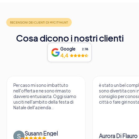
Cosa dicono i nostri clienti
Google
2.118
4,4
Per caso mi sono imbattuto
è stato un bel comp
nell'offerta e ne sono rimasto
sono divertita con i m
davvero entusiasta. Oggi siamo
consiglio per conos
usciti nell'ambito della festa di
città o fare giri nosta
Natale dell'azienda...
Susann Engel
Aurora Di Flauro