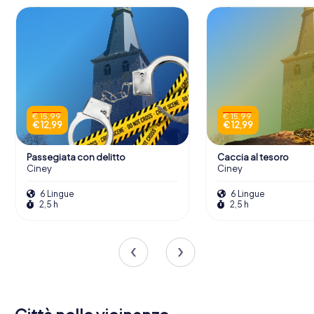
€ 15,99
€ 15,99
€ 12,99
€ 12,99
Passegiata con delitto
Caccia al tesoro
Ciney
Ciney
6 Lingue
6 Lingue
2,5 h
2,5 h