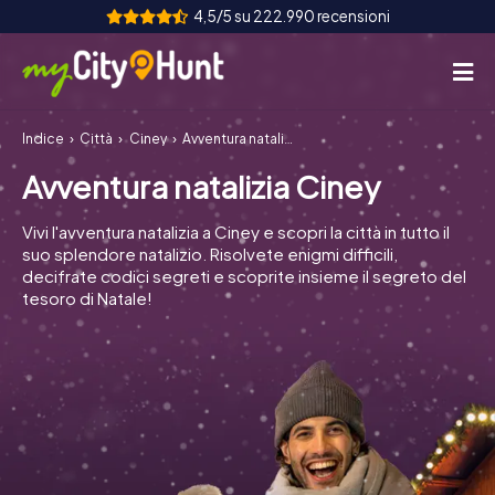
4,5/5 su 222.990 recensioni
Indice
Città
Ciney
Avventura natalizia Ciney
Come funziona
Avventura natalizia Ciney
Città
Vivi l'avventura natalizia a Ciney e scopri la città in tutto il
Tour
suo splendore natalizio. Risolvete enigmi difficili,
decifrate codici segreti e scoprite insieme il segreto del
tesoro di Natale!
Team Building
Biglietti
INT
AT
CH
DE
ES
FR
UK
IE
IT
NL