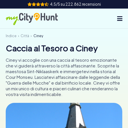
4,5/5 su 222.862 recensioni
Indice
Città
Ciney
Come funziona
Caccia al Tesoro a Ciney
Città
Ciney vi accoglie con una caccia al tesoro emozionante
Tour
che vi guiderà attraverso la città affascinante. Scoprite la
maestosa Sint-Niklaaskerk e immergetevi nella storia al
Cour Monseu. Lasciatevi affascinare dalle leggende della
Team Building
"Guerra delle Mucche" e dal birrificio locale. Ciney vi offre
un mix unico di cultura e piaceri culinari che renderanno la
Biglietti
vostra visita indimenticabile.
INT
AT
CH
DE
ES
FR
UK
IE
IT
NL