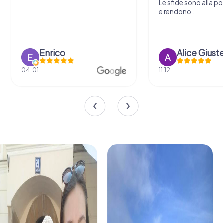
Le sfide sono alla por
e rendono...
Enrico
Alice Giust
04.01.
11.12.