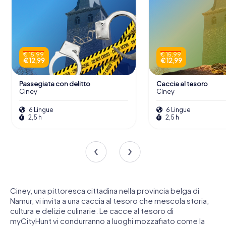
€ 15,99
€ 15,99
€ 12,99
€ 12,99
Passegiata con delitto
Caccia al tesoro
Ciney
Ciney
6 Lingue
6 Lingue
2,5 h
2,5 h
Ciney, una pittoresca cittadina nella provincia belga di
Namur, vi invita a una caccia al tesoro che mescola storia,
cultura e delizie culinarie. Le cacce al tesoro di
myCityHunt vi condurranno a luoghi mozzafiato come la