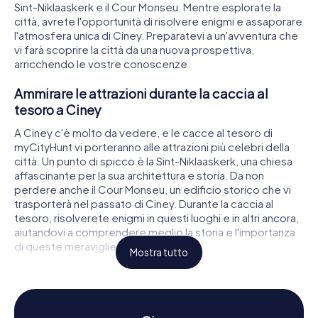
Sint-Niklaaskerk e il Cour Monseu. Mentre esplorate la
città, avrete l'opportunità di risolvere enigmi e assaporare
l'atmosfera unica di Ciney. Preparatevi a un'avventura che
vi farà scoprire la città da una nuova prospettiva,
arricchendo le vostre conoscenze.
Ammirare le attrazioni durante la caccia al
tesoro a Ciney
A Ciney c'è molto da vedere, e le cacce al tesoro di
myCityHunt vi porteranno alle attrazioni più celebri della
città. Un punto di spicco è la Sint-Niklaaskerk, una chiesa
affascinante per la sua architettura e storia. Da non
perdere anche il Cour Monseu, un edificio storico che vi
trasporterà nel passato di Ciney. Durante la caccia al
tesoro, risolverete enigmi in questi luoghi e in altri ancora,
aiutandovi a comprendere meglio la storia e l'importanza
di queste meraviglie.
Mostra tutto
Scoprire storia e cultura con la caccia al tesoro
a Ciney
Le cacce al tesoro a Ciney vi offrono l'opportunità di