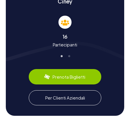
Ciney
approfondire la ricca storia e cultura della città. Ciney è
stata menzionata per la prima volta nei documenti nel
1006 e ha vissuto una storia turbolenta, compreso il
famoso "Guerre delle vacche" nel XIII secolo, che portò
alla distruzione del villaggio. Durante la caccia al tesoro, vi
imbatterete in fatti storici e leggende intriganti mentre
16
esplorate la città. Inoltre, Ciney è famosa per la sua
Partecipanti
birreria locale, che produce birre come la Ciney Blonde e
la Ciney Brune. Non perdetevi queste specialità culinarie!
Godersi Ciney dopo la caccia al tesoro
Dopo una caccia al tesoro entusiasmante a Ciney, potrete
Prenota Biglietti
continuare a esplorare la città o rilassarvi in uno dei suoi
accoglienti caffè. Un'altra attrazione da non perdere è il
mercato del bestiame settimanale, dove potrete vivere
l'animato ambiente locale e conoscere la cultura del
Per Clienti Aziendali
posto da vicino. Ciney è anche nota per le sue
collaborazioni con comuni francesi, sottolineando il
legame internazionale della città. Lasciatevi incantare dalla
varietà e dal fascino di Ciney e godetevi il tempo in
questa città affascinante.