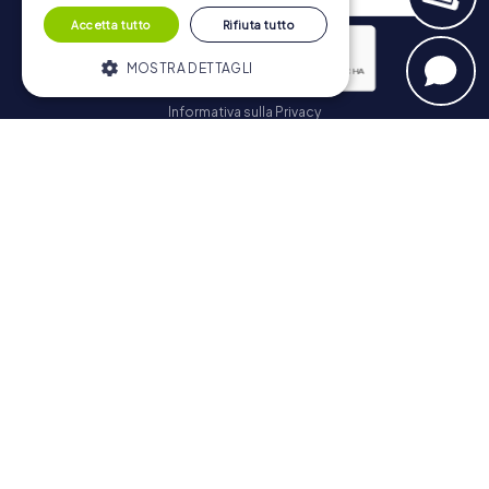
Accetta tutto
Rifiuta tutto
MOSTRA DETTAGLI
Informativa sulla Privacy
Strettamente necessari
Performance
Iscriviti
Targeting
Funzionalità
I cookie strettamente necessari
consentono le funzionalità principali del
Navigazione
sito web come l'accesso dell'utente e la
gestione dell'account. Il sito web non può
essere utilizzato correttamente senza i
Biglietti
cookie strettamente necessari.
Negozio di Voucher
Fornitore /
Nome
Scadenza
Descrizione
Explorer Blog
Dominio
Recensioni su myCityHunt
PHPSESSID
PHP.net
Sessione
Cookie
www.mycityhunt.it
generato da
Contatto
applicazioni
basate sul
Informativa sulla Privacy
linguaggio
PHP. Si tratta
di un