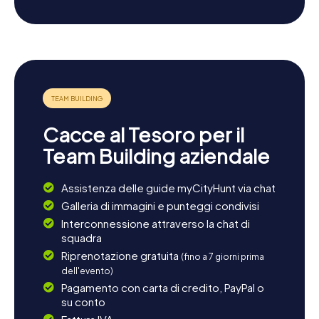
offre piatti tradizionali tedeschi che non dovreste
perdervi. Forse desiderate concludere la vostra giornata
con un pasto delizioso, riflettendo sulle esperienze della
caccia al tesoro a Bargteheide. Che scegliate un picnic
all'aperto o un pasto accogliente al ristorante,
Bargteheide ha qualcosa da offrire per tutti i gusti.
Cacce al Tesoro per il
Team Building aziendale
Assistenza delle guide myCityHunt via chat
Galleria di immagini e punteggi condivisi
Interconnessione attraverso la chat di
squadra
Riprenotazione gratuita
(fino a 7 giorni prima
dell'evento)
Pagamento con carta di credito, PayPal o
su conto