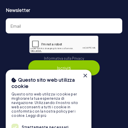
Newsletter
Informativa sulla Privacy
Iscriviti
×
Questo sito web utilizza
cookie
Navigazione
Questo sito web utilizza i cookie per
migliorare la tua esperienza di
navigazione. Utilizzando il nostro sito
Biglietti
web acconsenti a tutti i cookie in
conformità con la nostra policy per i
Negozio di Voucher
cookie.
Leggi di più
Explorer Blog
Strettamente necessari