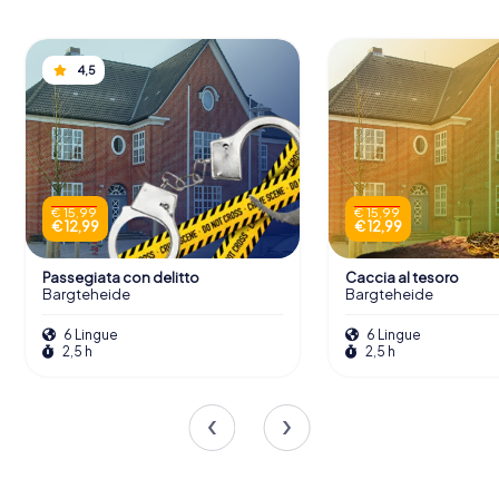
4,5
€ 15,99
€ 15,99
€ 12,99
€ 12,99
Passegiata con delitto
Caccia al tesoro
Bargteheide
Bargteheide
6 Lingue
6 Lingue
2,5 h
2,5 h