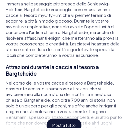
Immersa nel paesaggio pittoresco dello Schleswig-
Holstein, Bargteheide vi accoglie con entusiasmanti
cacce al tesoro myCityHunt che vi permetteranno di
scoprire la città in modo giocoso. Durante le vostre
avventure esplorative, non solo avrete l'opportunità di
conoscere l'antica chiesa di Bargteheide, ma anche di
risolvere affascinanti enigmi che metteranno alla prova la
vostra conoscenza e creatività. Lasciatevi incantare dalla
storia e dalla cultura della città e godetevi le specialità
locali che completeranno la vostra escursione.
Attrazioni durante la caccia al tesoro a
Bargteheide
Nel corso delle vostre cacce al tesoro a Bargteheide,
passerete accanto a numerose attrazioni che vi
avvicineranno alla ricca storia della città. La maestosa
chiesa di Bargteheide, con oltre 700 anni di storia, non
solo è un piacere per gli occhi, ma offre anche intriganti
enigmi che stimoleranno la vostra mente. L'organo
Bensmann, spesso utilizzato per concerti, è un altro punto
forte che non dovreste perdere. Questi e altri luoghi
Mostra tutto