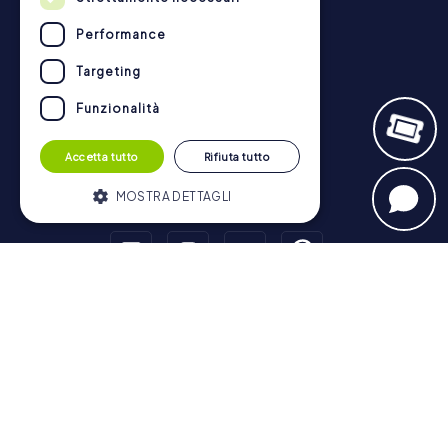
Recensioni su myCityHunt
Contatto
Performance
Informativa sulla Privacy
Targeting
Funzionalità
Accetta tutto
Rifiuta tutto
MOSTRA DETTAGLI
Strettamente necessari
Performance
Targeting
Funzionalità
Tour a piedi
I cookie strettamente necessari
Roma - Centro Storico
Milano
Napoli
Torino
Palermo
consentono le funzionalità principali del
Genova
Bologna
Firenze
Bari
Catania
Venezia
sito web come l'accesso dell'utente e la
gestione dell'account. Il sito web non può
Messina
Padova
Trieste
Taranto
Reggio Calabria
essere utilizzato correttamente senza i
Brescia
Parma
Prato
Modena
cookie strettamente necessari.
Caccia al tesoro
Fornitore /
Nome
Scadenza
Descrizione