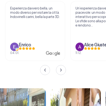
Esperienza davvero bella, un
Un’esperienza davv
modo diverso per visitare la città.
piacevole: un modo o
Indovinelli carini, bella la parte 3D.
interattivo per scopri
Le sfide sono alla por
e rendono...
Enrico
Alice Giust
04.01.
11.12.