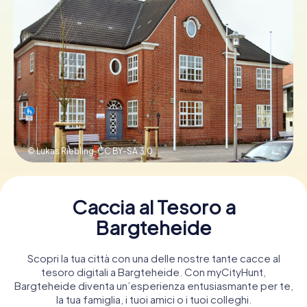
Prenota Biglietti
Acquista i Voucher
© Lukas Riebling,
CC BY-SA 3.0
Caccia al Tesoro a
Bargteheide
Scopri la tua città con una delle nostre tante cacce al
tesoro digitali a Bargteheide. Con myCityHunt,
Bargteheide diventa un’esperienza entusiasmante per te,
la tua famiglia, i tuoi amici o i tuoi colleghi.