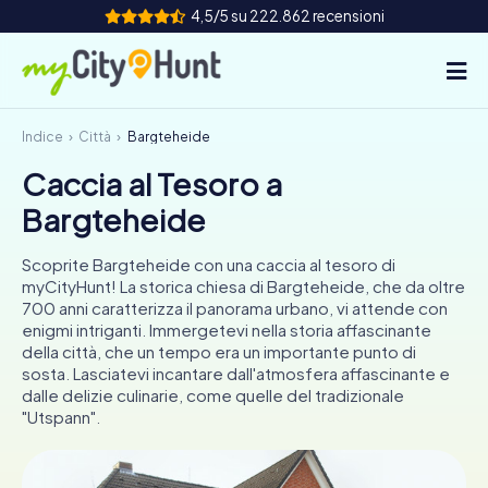
4,5/5 su 222.862 recensioni
Indice
Città
Bargteheide
Come funziona
Caccia al Tesoro a
Città
Bargteheide
Tour
Scoprite Bargteheide con una caccia al tesoro di
myCityHunt! La storica chiesa di Bargteheide, che da oltre
Team Building
700 anni caratterizza il panorama urbano, vi attende con
enigmi intriganti. Immergetevi nella storia affascinante
Biglietti
della città, che un tempo era un importante punto di
sosta. Lasciatevi incantare dall'atmosfera affascinante e
dalle delizie culinarie, come quelle del tradizionale
INT
AT
CH
DE
"Utspann".
ES
FR
UK
IE
IT
NL