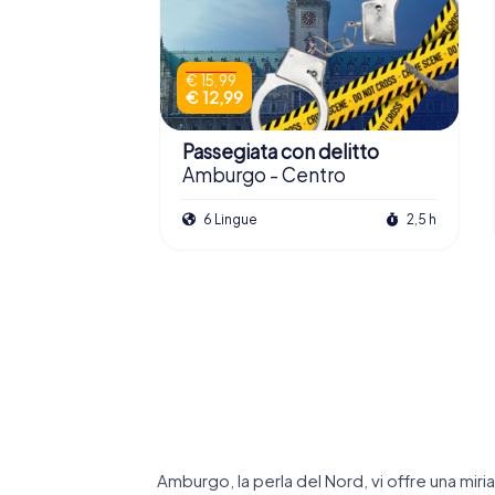
€ 15,99
€ 12,99
Passegiata con delitto
Amburgo - Centro
6 Lingue
2,5 h
St. Pauli
Altona
4,3
4,2
Amburgo, la perla del Nord, vi offre una mir