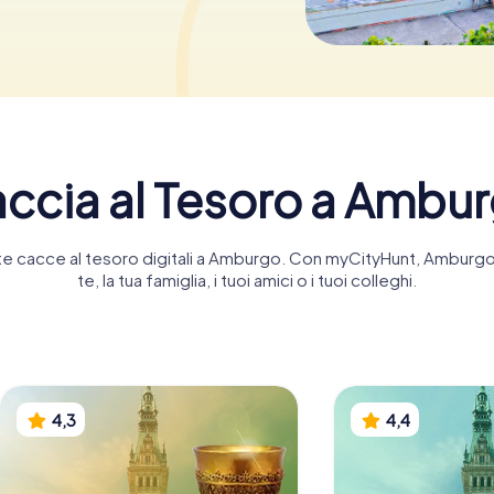
ccia al Tesoro a Ambu
tante cacce al tesoro digitali a Amburgo. Con myCityHunt, Ambur
te, la tua famiglia, i tuoi amici o i tuoi colleghi.
4,3
4,4