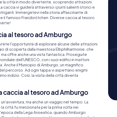
 la città in modo divertente, scoprendo attrazioni
caccia vi guiderà attraverso i punti salienti storici e
intriganti. Immergetevi nella storia affascinante di
e il famoso Franzbrötchen. Diverse caccia al tesoro
perte!
€ 15,99
€ 15,99
€ 15,99
€ 15,99
€ 12,99
€ 12,99
€ 12,99
€ 12,99
cia al tesoro ad Amburgo
Caccia al tesoro
Caccia al tesoro
Escape Game
Escape Game
ete l'opportunità di esplorare alcune delle attrazioni
Amburgo - St. Pauli
Amburgo - Altona
Amburgo - St. P
Amburgo - Alto
aggio di scoperta dalla maestosa Elbphilharmonie, che
, ma offre anche una vista fantastica. Proseguite
6 Lingue
6 Lingue
2,5 h
2,5 h
6 Lingue
6 Lingue
ondiale dell'UNESCO, con i suoi edifici in mattoni
ca. Anche il Municipio di Amburgo, un magnifico
e del percorso. Ad ogni tappa vi aspettano enigmi
o indizio. Così, la visita della città diventa
na caccia al tesoro ad Amburgo
 un'avventura, ma anche un viaggio nel tempo. La
 la città fu menzionata per la prima volta nei
u l'epoca della Lega Anseatica, quando Amburgo