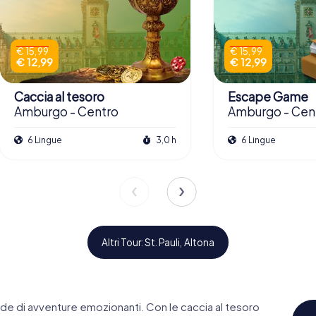
€ 15,99
€ 15,99
€ 12,99
€ 12,99
Caccia al tesoro
Escape Game
Amburgo - Centro
Amburgo - Cen
6 Lingue
3,0 h
6 Lingue
Altri Tour: St. Pauli, Altona
4,0
4,3
4,1
4,2
iade di avventure emozionanti. Con le caccia al tesoro