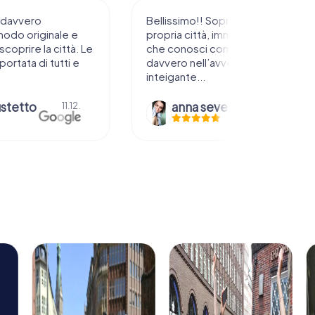
 davvero
Bellissimo!! Soprattutto nella
modo originale e
propria città, immaginarsi i luoghi
scoprire la città. Le
che conosci come fossero
portata di tutti e
davvero nell’avventura…
inteigante...
ustetto
anna severgnini
11.12.
10.11.