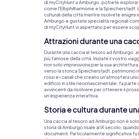
di myCityHunt a Amburgo, potrete esplorare
come l'Elbphilharmonie e la Speicherstadt. La 
culturali della città mentre risolvete enigmi 
Amburgo e gustate specialità regionali com
di myCityHunt vi aspettano per essere sco
€ 15,99
€ 15,99
€ 12,99
€ 12,99
Attrazioni durante una cac
Passegiata con delitto
Passegiata con delitto
Durante una caccia al tesoro ad Amburgo, avr
Amburgo - St. Pauli
Amburgo - Altona
più famose della città. Iniziate il vostro vi
non solo impressiona per la sua architettura
6 Lingue
6 Lingue
2,5 h
2,5 h
verso la storica Speicherstadt, patrimonio m
rossi e i canali che creano un'atmosfera uni
edificio in stile neorinascimentale, fa part
avvincenti da risolvere per ottenere il prossim
un'esperienza interattiva.
Storia e cultura durante u
Una caccia al tesoro ad Amburgo non è solo
storia di Amburgo risale al IX secolo, quando
documenti. Particolarmente significativa f