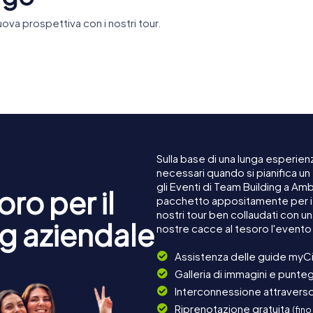
ova prospettiva con i nostri tour.
and
Holsten-Brauerei
Chilehaus
Sulla base di una lunga esperienz
necessari quando si pianifica u
gli Eventi di Team Building a A
ro per il
pacchetto appositamente per i c
nostri tour ben collaudati con u
g aziendale
nostre cacce al tesoro l'event
Assistenza delle guide myCi
Galleria di immagini e punteg
Interconnessione attraverso 
Riprenotazione gratuita
(fino