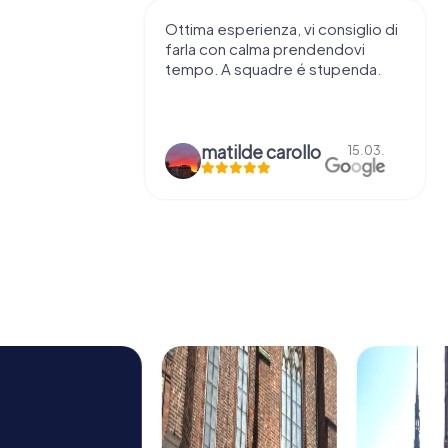
eanno, mi
Ottima esperienza, vi consiglio di
ei amici. lo
farla con calma prendendovi
cere nuove
tempo. A squadre é stupenda.
gici della...
matilde carollo
15.03.
19.07.