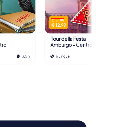
€ 15,99
€ 12,99
Tour della Festa
tro
Amburgo - Centro
3,5 h
6 Lingue
3,0 h