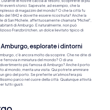
urante le nostre caccia al tesoro, scoprirete di più
tri eventi storici. Sapevate, ad esempio, che la
omplesso di magazzini del mondo? O che la città fu
o del 1842 e dovette essere ricostruita? Anche la
pale di San Michele, affettuosamente chiamata "Michel",
li abitanti di Amburgo. E naturalmente, non può
lizioso Franzbrötchen, un dolce lievitato tipico di
 Amburgo, esplorate i dintorni
mburgo, c'è ancora molto da scoprire. Che ne dite di
nde ferrovia in miniatura del mondo? O di una
l divertimento più famosa di Amburgo? Anche il porto
sito al mondo, merita una visita. Qui potrete ammirare
 un giro del porto. Se preferite un'atmosfera più
bellissimo parco nel cuore della città. Qualunque attività
 tutti i gusti.
rgo