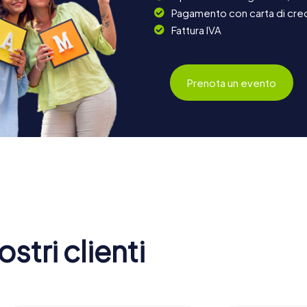
Pagamento con carta di cred
Fattura IVA
Prenota un evento
stri clienti