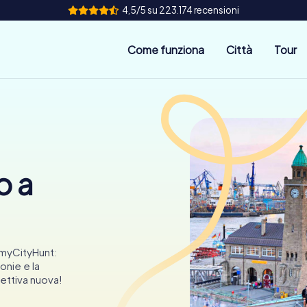
4,5/5 su 223.174 recensioni
Come funziona
Città
Tour
o a
myCityHunt:
onie e la
pettiva nuova!