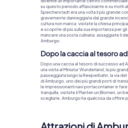
divenne un importante centro commerciale. D
su questo periodo affascinante e su molti al
Speicherstadt era una volta il più grande c
gravemente danneggiata dal grande incendi
cultura non manca: visitate la chiesa princi
e scoprite di più sulla sua importanza per g
mancare una sosta culinaria: assaggiate il de
Amburgo.
Dopo la caccia al tesoro ad
Dopo una caccia al tesoro di successo ad A
una visita al Miniatur Wunderland, la più gra
passeggiata lungo la Reeperbahn, la via de
di Amburgo, uno dei più grandi porti di tran
le impressionanti navi portacontainer e fare
tranquilla, visitate il Planten un Blomen, un 
scegliate, Amburgo ha qualcosa da offrire per
Attrazioni di Ambu