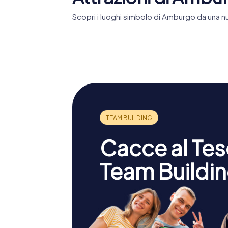
Scopri i luoghi simbolo di Amburgo da una nu
Miniatur
Elbphilharmonie
Wunderl
Cacce al Teso
Team Buildin