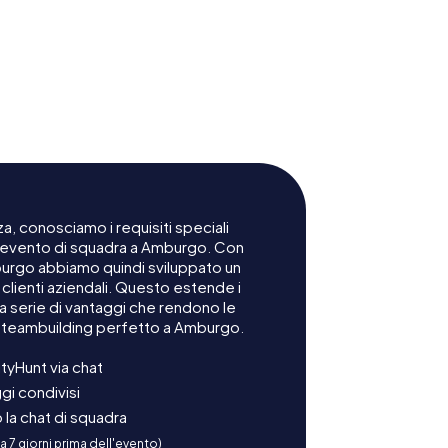
Opera di Amburgo
a, conosciamo i requisiti speciali
n evento di squadra a Amburgo. Con
mburgo abbiamo quindi sviluppato un
lienti aziendali. Questo estende i
na serie di vantaggi che rendono le
o teambuilding perfetto a Amburgo.
tyHunt via chat
gi condivisi
la chat di squadra
 a 7 giorni prima dell'evento)