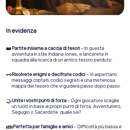
web sviluppata appositamente le consente di interrogare
le persone di contatto ed esaminare stringhe
enigmatiche, la aiuta a raccogliere oggetti e la guida in
sicurezza per Athis-Mons.
In evidenza
Nel corso della caccia al tesoro a Athis-Mons, lei e il suo
team vi immergerete sempre più in profondità
nell'emozionante storia, presto scoprirete che il prezioso
👑
Partite insieme a caccia di tesori
– In questa
tesoro è a pochi passi di distanza.
avventura in stile Indiana Jones, vi lancerete in
squadra alla ricerca di un antico tesoro perduto.
🗝
Risolvete enigmi e decifrate codici
– Vi aspettano
messaggi criptati, codici segreti e una misteriosa
mappa del tesoro che vi guiderà passo dopo passo.
🤝
Unite i vostri punti di forza
– Ogni giocatore sceglie
un ruolo in base ai propri punti di forza. Avventuriero,
Segugio o Sacerdote: quale sei?
👪
Perfetta per famiglie e amici
– Difficoltà più bassa e