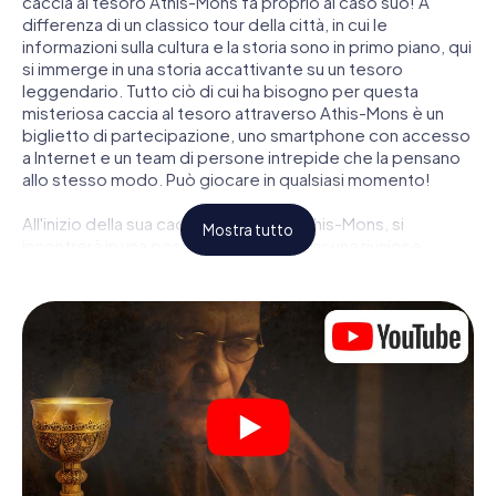
caccia al tesoro Athis-Mons fa proprio al caso suo! A
differenza di un classico tour della città, in cui le
informazioni sulla cultura e la storia sono in primo piano, qui
si immerge in una storia accattivante su un tesoro
leggendario. Tutto ciò di cui ha bisogno per questa
misteriosa caccia al tesoro attraverso Athis-Mons è un
biglietto di partecipazione, uno smartphone con accesso
a Internet e un team di persone intrepide che la pensano
allo stesso modo. Può giocare in qualsiasi momento!
All'inizio della sua caccia al tesoro a Athis-Mons, si
Mostra tutto
incontrerà in una posizione centrale per una riunione
congiunta. Quindi i ruoli vengono distribuiti. Chi della sua
squadra è un tracker nato? Chi è un vero avventuriero? E
chi ha quello che serve per essere un code breaker? Nella
nostra caccia al tesoro a Athis-Mons c'è un ruolo adatto
per ogni giocatore.
Una volta assegnati i ruoli, può iniziare la caccia al tesoro
del thriller poliziesco a Athis-Mons: puoi decifrare codici
crittografati, risolvere complicati compiti logici e cercare
indizi, indizi in vari luoghi della città. Il suo smartphone è il
suo strumento di indagine più importante: la nostra app