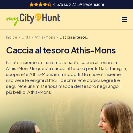
4,5/5 su 223.591 recensioni
Indice
Città
Athis-Mons
Caccia al tesoro Athis-Mons
Come funziona
Caccia al tesoro Athis-Mons
Città
Partite insieme per un'emozionante caccia al tesoro a
Tour
Athis-Mons! In questa caccia al tesoro per tutta la famiglia,
scoprirete Athis-Mons in un modo tutto nuovo! Insieme
risolverete enigmi difficili, decifrerete codici segreti e
Team Building
seguirete una misteriosa mappa del tesoro negli angoli
più belli di Athis-Mons.
Biglietti
INT
AT
CH
DE
ES
FR
UK
IE
IT
NL