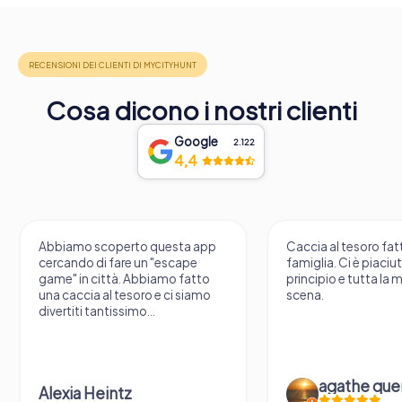
Cosa dicono i nostri clienti
Google
2.122
4,4
Abbiamo scoperto questa app
Caccia al tesoro fatt
cercando di fare un "escape
famiglia. Ci è piaciu
game" in città. Abbiamo fatto
principio e tutta la 
una caccia al tesoro e ci siamo
scena.
divertiti tantissimo...
agathe que
Alexia Heintz