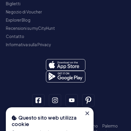
Biglietti
Negozio di Voucher
Explorer Blog
Recensioni su myCityHunt
Contatto
Informativa sulla Privacy
×
Questo sito web utilizza
Tour a piedi
cookie
Roma - Centro Storico
Milano
Napoli
Torino
Palermo