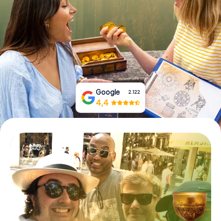
Prenota Biglietti
Acquista i Voucher
Google
2.122
4,4