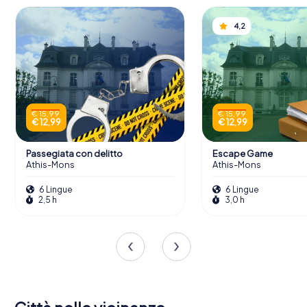
4,2
€ 15,99
€ 15,99
€ 12,99
€ 12,99
Passegiata con delitto
Escape Game
Athis-Mons
Athis-Mons
6 Lingue
6 Lingue
2,5 h
3,0 h