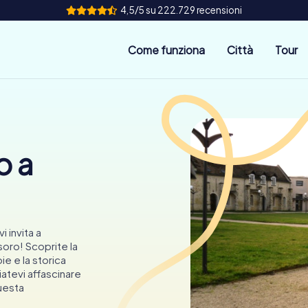
4,5/5 su 222.729 recensioni
Come funziona
Città
Tour
o a
i invita a
soro! Scoprite la
 e la storica
atevi affascinare
questa