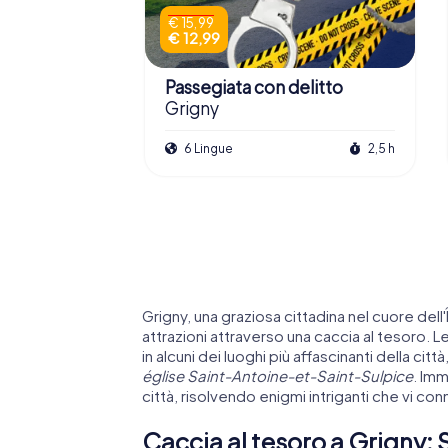
€ 15,99
€ 12,99
Passegiata con delitto
Grigny
6 Lingue
2,5 h
Grigny, una graziosa cittadina nel cuore dell'
attrazioni attraverso una caccia al tesoro. 
in alcuni dei luoghi più affascinanti della citt
église Saint-Antoine-et-Saint-Sulpice
. Imm
città, risolvendo enigmi intriganti che vi c
Caccia al tesoro a Grigny: Sc