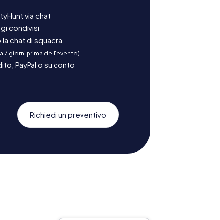
tyHunt via chat
gi condivisi
la chat di squadra
 a 7 giorni prima dell'evento)
ito, PayPal o su conto
Richiedi un preventivo