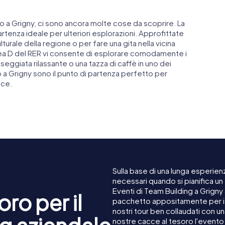
 a Grigny, ci sono ancora molte cose da scoprire. La
artenza ideale per ulteriori esplorazioni. Approfittate
turale della regione o per fare una gita nella vicina
linea D del RER vi consente di esplorare comodamente i
seggiata rilassante o una tazza di caffè in uno dei
ro a Grigny sono il punto di partenza perfetto per
nce.
Sulla base di una lunga esperienz
necessari quando si pianifica un
Eventi di Team Building a Grigny
ro per il
pacchetto appositamente per i c
nostri tour ben collaudati con u
nostre cacce al tesoro l'evento