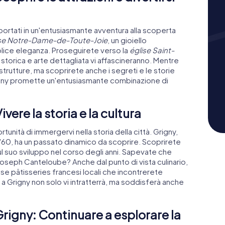
portati in un'entusiasmante avventura alla scoperta
ise Notre-Dame-de-Toute-Joie
, un gioiello
plice eleganza. Proseguirete verso la
église Saint-
a storica e arte dettagliata vi affascineranno. Mentre
strutture, ma scoprirete anche i segreti e le storie
rigny promette un'entusiasmante combinazione di
vere la storia e la cultura
tunità di immergervi nella storia della città. Grigny,
i '60, ha un passato dinamico da scoprire. Scoprirete
sul suo sviluppo nel corso degli anni. Sapevate che
oseph Canteloube? Anche dal punto di vista culinario,
iose pâtisseries francesi locali che incontrerete
o a Grigny non solo vi intratterrà, ma soddisferà anche
Grigny: Continuare a esplorare la