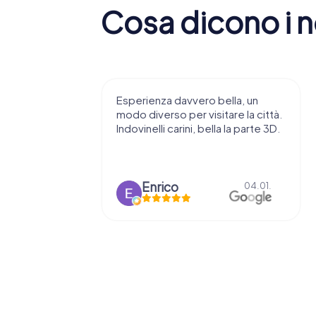
Cosa dicono i no
ella, un
Un’esperienza davvero
are la città.
piacevole: un modo originale e
a la parte 3D.
interattivo per scoprire la città. Le
sfide sono alla portata di tutti e
rendono...
Alice Giustetto
04.01.
11.12.