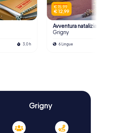
€ 15,99
€ 12,99
Avventura natalizia
Grigny
3,0 h
6 Lingue
2,5 h
Grigny