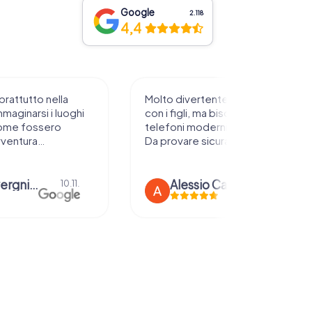
Google
2.118
4,4
te da sperimentare
Fantastici, scelta ottimale della
 bisogna avere
storia e dei misteri. Disponibile in
i e rete stabile.
diverse città, è davvero
uramente !
pazzesco!
Car
Giacomo Piccolo
21.08.
04.08.