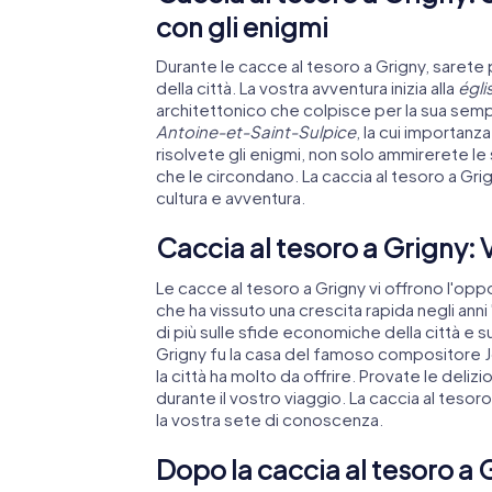
con gli enigmi
Durante le cacce al tesoro a Grigny, sarete 
della città. La vostra avventura inizia alla
égl
architettonico che colpisce per la sua sem
Antoine-et-Saint-Sulpice
, la cui importanz
risolvete gli enigmi, non solo ammirerete le 
che le circondano. La caccia al tesoro a G
cultura e avventura.
Caccia al tesoro a Grigny: Vi
Le cacce al tesoro a Grigny vi offrono l'oppor
che ha vissuto una crescita rapida negli ann
di più sulle sfide economiche della città e 
Grigny fu la casa del famoso compositore J
la città ha molto da offrire. Provate le deliz
durante il vostro viaggio. La caccia al tesor
la vostra sete di conoscenza.
Dopo la caccia al tesoro a 