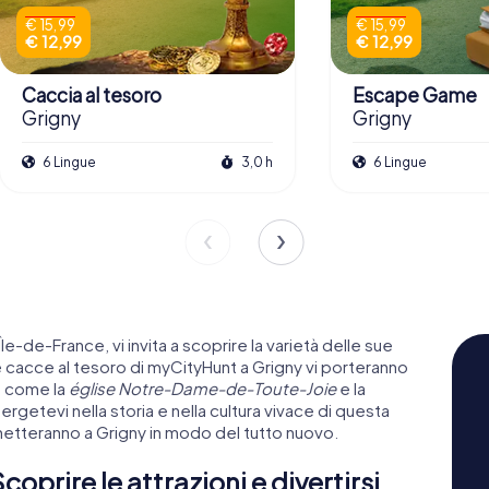
€ 15,99
€ 15,99
€ 12,99
€ 12,99
Caccia al tesoro
Escape Game
Grigny
Grigny
6 Lingue
3,0 h
6 Lingue
Île-de-France, vi invita a scoprire la varietà delle sue
Le cacce al tesoro di myCityHunt a Grigny vi porteranno
à, come la
église Notre-Dame-de-Toute-Joie
e la
ergetevi nella storia e nella cultura vivace di questa
onnetteranno a Grigny in modo del tutto nuovo.
oprire le attrazioni e divertirsi