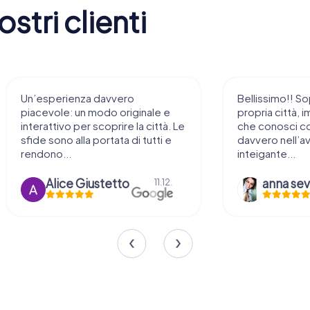
stri clienti
Bellissimo!! Soprattutto nella
Molto diverten
propria città, immaginarsi i luoghi
con i figli, ma
che conosci come fossero
telefoni modern
davvero nell’avventura…
Da provare sic
inteigante...
anna severgnini
Alessio 
10.11.