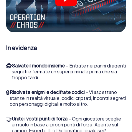
molte altre funzionalità.
Lavori insieme con una squadra, origli le spie nemiche e
porti gli ufficiali di collegamento dalla sua parte. In questo
Escape Game a Aquisgrana lei e la sua squadra dovete
essere pronti a fermare i cattivi. A differenza di James
Bond and Co., tuttavia, non diventate eroi silenziosi: lei e
la sua squadra sarete immortalati nel punteggio più alto
In evidenza
del Aquisgrana e avrete accesso alla vostra personale
galleria di immagini. Il gioco di Escape di myCityHunt rende
Aquisgrana, il suo parco giochi di avventura. Acquisti i suoi
🕵
Salvate il mondo insieme
– Entrate nei panni di agenti
biglietti nel mondo dello spionaggio e degli agenti
segreti e fermate un supercriminale prima che sia
segreti e trasformi Aquisgrana in un'Escape Room
troppo tardi.
all'aperto!
🔒
Risolvete enigmi e decifrate codici
– Vi aspettano
stanze in realtà virtuale, codici criptati, incontri segreti
con personaggi digitali e molto altro.
🤝
Unite i vostri punti di forza
– Ogni giocatore sceglie
un ruolo in base ai propri punti di forza. Agente sul
campo, Esperto IT o Diplomatico: quale sei?