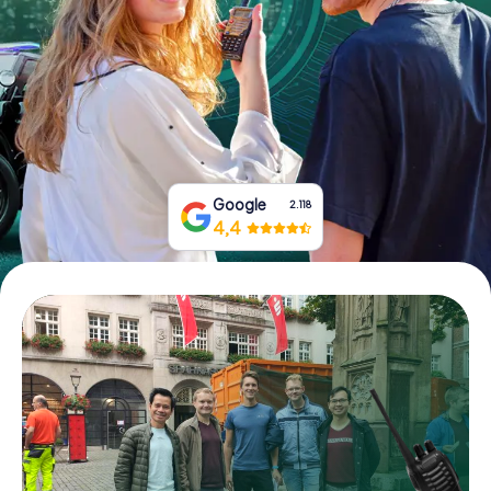
Prenota Biglietti
Acquista i Voucher
Google
2.118
4,4