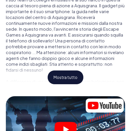
caccia al tesoro piena di azione a Aquisgrana. Il gadget più
importante è il suo smartphone: la guida nelle varie
locazioni del centro di Aquisgrana. Riceverà
continuamente nuove informazioni e missioni dalla nostra
sede. In questo modo, l'avvincente storia degli Escape
Games a Aquisgrana va avanti. E assicurarsi quando squilla
il telefono di sollevarlo! Una persona di contatto
potrebbe provare a mettersi in contatto con lei in modo
cospiratorio ... Ma attenzione: alcuni informatori si rivelano
agenti che fanno doppio gioco e alcune informazioni
come indizi sbagliati. Stia attento e soprattutto: non
fidarsi di nessuno!
Mostra tutto
A differenza di una classica Escape Room bolognese, non
è rinchiuso in una stanza dalla quale devi liberarsi entro una
data temporale. Questa caccia al tesoro per smartphone
dichiara che tutta Aquisgrana è il suo campo di gioco
personale! Il requisito tecnico per la sua avventura da
agente a Aquisgrana é uno smartphone con accesso a
Internet mobile. Un clic le dà accesso alla nostra app web.
Non è necessario installare nulla per essere trascinati
nell'azione da video interattivi, minigiochi complicati e