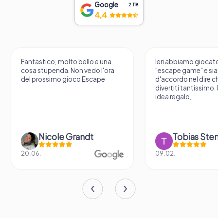
Google
2.118
4,4
Fantastico, molto bello e una
Ieri abbiamo giocato
cosa stupenda. Non vedo l'ora
"escape game" e sia
del prossimo gioco Escape
d'accordo nel dire c
divertiti tantissimo
idea regalo,...
Nicole Grandt
Tobias Ste
20.06.
09.02.