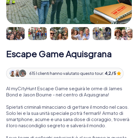
Escape Game Aquisgrana
615 I clienti hanno valutato questo tour:
4,2 / 5
Al myCityHunt Escape Game seguirà le orme di James
Bond e Jason Bourne - nel centro di Aquisgrana!
Spietati criminali minacciano di gettare il mondo nel caos.
Solo lei e la sua unità speciale potrà fermarli! Armato di
smartphone, acume e una sana dose di coraggio, troverà
il loro nascondiglio segreto e salverà il mondo.
Il suo team di colleghi entusiasti è al suo fianco in questa