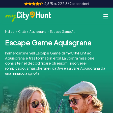
4,5/5 su 222.862 recensioni
Indice
Città
Aquisgrana
Escape Game Aquisgrana
Come funziona
Escape Game Aquisgrana
Città
Immergetevi nell'Escape Game di myCityHunt ad
Tour
Aquisgrana e trasformati in eroi! La vostra missione
consiste nel decodificare gli enigmi, risolvere i
rompicapo, smascherare i cattivi e salvare Aquisgrana da
Team Building
una minaccia ignota.
Biglietti
INT
AT
CH
DE
ES
FR
UK
IE
IT
NL