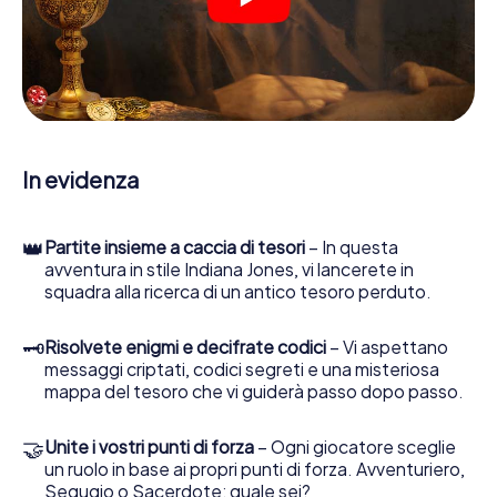
crittografati, risolvere complicati compiti logici e cercare
indizi, indizi in vari luoghi della città. Il suo smartphone è il
suo strumento di indagine più importante: la nostra app
web sviluppata appositamente le consente di interrogare
le persone di contatto ed esaminare stringhe
enigmatiche, la aiuta a raccogliere oggetti e la guida in
sicurezza per Aquisgrana.
In evidenza
Nel corso della caccia al tesoro a Aquisgrana, lei e il suo
team vi immergerete sempre più in profondità
nell'emozionante storia, presto scoprirete che il prezioso
👑
Partite insieme a caccia di tesori
– In questa
tesoro è a pochi passi di distanza.
avventura in stile Indiana Jones, vi lancerete in
squadra alla ricerca di un antico tesoro perduto.
🗝
Risolvete enigmi e decifrate codici
– Vi aspettano
messaggi criptati, codici segreti e una misteriosa
mappa del tesoro che vi guiderà passo dopo passo.
🤝
Unite i vostri punti di forza
– Ogni giocatore sceglie
un ruolo in base ai propri punti di forza. Avventuriero,
Segugio o Sacerdote: quale sei?