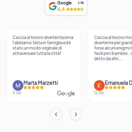
Google
2.118
4,4
Caccia al tesoro divertentissima
Caccia al tesoro mo
l'abbiamo fatta in famiglia ed è
divertente per grandi
stato un modo originale di
forse alcuni enigmi
attraversare tutta la città!
facili per i bambini..
detto da altri,...
Marta Marzetti
Emanuela 
11.06.
12.06.