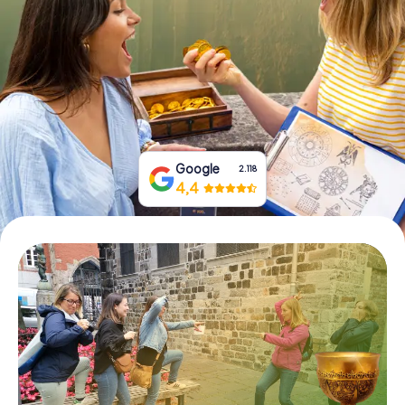
Prenota Biglietti
Acquista i Voucher
Google
2.118
4,4