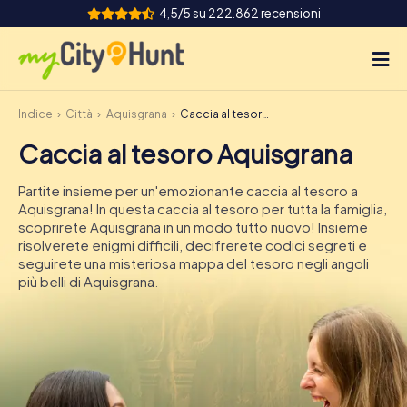
4,5/5 su 222.862 recensioni
Indice
Città
Aquisgrana
Caccia al tesoro Aquisgrana
Come funziona
Caccia al tesoro Aquisgrana
Città
Partite insieme per un'emozionante caccia al tesoro a
Tour
Aquisgrana! In questa caccia al tesoro per tutta la famiglia,
scoprirete Aquisgrana in un modo tutto nuovo! Insieme
risolverete enigmi difficili, decifrerete codici segreti e
Team Building
seguirete una misteriosa mappa del tesoro negli angoli
più belli di Aquisgrana.
Biglietti
INT
AT
CH
DE
ES
FR
UK
IE
IT
NL