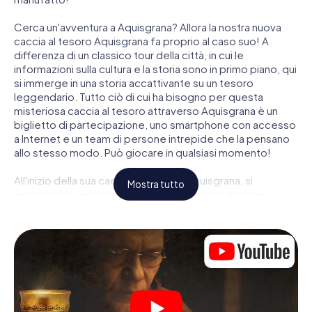
Cerca un'avventura a Aquisgrana? Allora la nostra nuova
caccia al tesoro Aquisgrana fa proprio al caso suo! A
differenza di un classico tour della città, in cui le
informazioni sulla cultura e la storia sono in primo piano, qui
si immerge in una storia accattivante su un tesoro
leggendario. Tutto ciò di cui ha bisogno per questa
misteriosa caccia al tesoro attraverso Aquisgrana è un
biglietto di partecipazione, uno smartphone con accesso
a Internet e un team di persone intrepide che la pensano
allo stesso modo. Può giocare in qualsiasi momento!
All'inizio della sua caccia al tesoro a Aquisgrana, si
Mostra tutto
incontrerà in una posizione centrale per una riunione
congiunta. Quindi i ruoli vengono distribuiti. Chi della sua
squadra è un tracker nato? Chi è un vero avventuriero? E
chi ha quello che serve per essere un code breaker? Nella
nostra caccia al tesoro a Aquisgrana c'è un ruolo adatto
per ogni giocatore.
Una volta assegnati i ruoli, può iniziare la caccia al tesoro
del thriller poliziesco a Aquisgrana: puoi decifrare codici