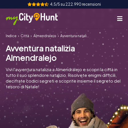
4,5/5 su 222.990 recensioni
Indice
Città
Almendralejo
Avventura natalizia Almendralejo
Come funziona
Avventura natalizia
Città
Almendralejo
Tour
Vivi l'avventura natalizia a Almendralejo e scopri la città in
tutto il suo splendore natalizio. Risolvete enigmi difficili,
Team Building
decifrate codici segreti e scoprite insieme il segreto del
tesoro di Natale!
Biglietti
INT
AT
CH
DE
ES
FR
UK
IE
IT
NL