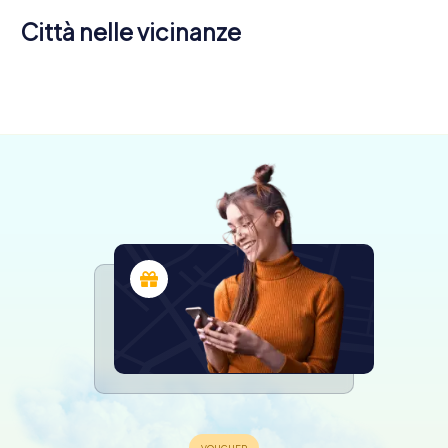
Città nelle vicinanze
Mérida
Badajoz
Don Benito
4 tour
5 tour
4 tour
disponibili
disponibili
disponibili
4,5