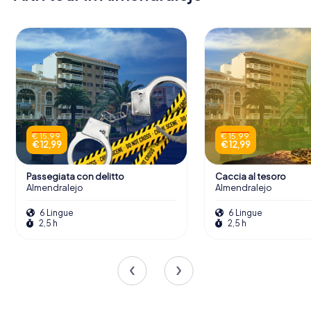
€ 15,99
€ 15,99
€ 12,99
€ 12,99
Passegiata con delitto
Caccia al tesoro
Almendralejo
Almendralejo
6 Lingue
6 Lingue
2,5 h
2,5 h