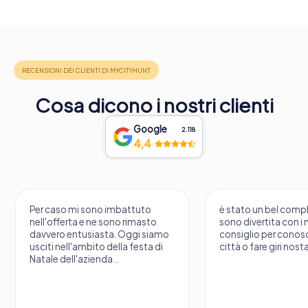
Cosa dicono i nostri clienti
Google
2.118
4,4
Per caso mi sono imbattuto
è stato un bel comp
nell'offerta e ne sono rimasto
sono divertita con i m
davvero entusiasta. Oggi siamo
consiglio per conos
usciti nell'ambito della festa di
città o fare giri nosta
Natale dell'azienda...