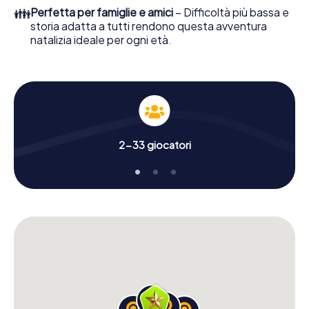
divertimento, lavoro di squadra e un suggestivo tema
👪
Perfetta per famiglie e amici
– Difficoltà più bassa e
natalizio. Perciò regala ai tuoi colleghi un indimenticabile
storia adatta a tutti rendono questa avventura
chiusura dell'anno ed inserisci la Avventura Natalizia nel
natalizia ideale per ogni età.
programma della tua festa di Natale aziendale a
Almendralejo!
2-33 giocatori