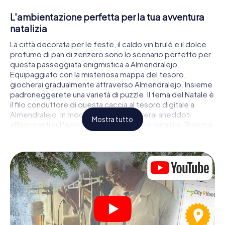
L'ambientazione perfetta per la tua avventura
natalizia
La città decorata per le feste, il caldo vin brulé e il dolce
profumo di pan di zenzero sono lo scenario perfetto per
questa passeggiata enigmistica a Almendralejo.
Equipaggiato con la misteriosa mappa del tesoro,
giocherai gradualmente attraverso Almendralejo. Insieme
padroneggerete una varietà di puzzle. Il tema del Natale è
il filo conduttore di questa caccia al tesoro digitale a
Almendralejo. In modo giocoso, imparerai aneddoti
Mostra tutto
affascinanti sull'avvicinarsi della stagione natalizia. Riuscirai
ad interpretare correttamente gli indizi e a rimanere un
passo avanti alle altre squadre di cacciatori di tesori?
Il mercatino di Natale di Almendralejo come
tappa
Metti insieme una squadra competente di amici o membri
della famiglia e parti insieme per una caccia al tesoro
natalizia attraverso Almendralejo. Tutto ciò di cui hai
bisogno è un biglietto di partecipazione, uno smartphone