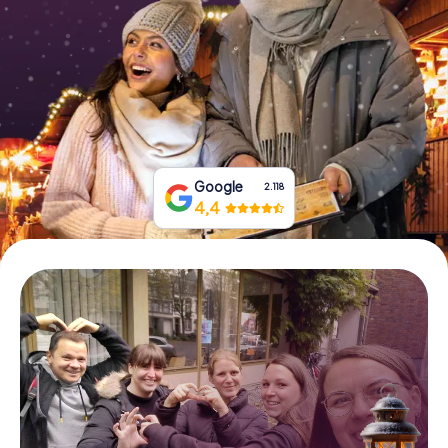
Prenota Biglietti
Acquista i Voucher
Google
2.118
4,4