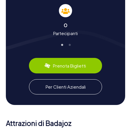
scoprirete molto sulla ricca storia e le peculiarità culturali
della città. Fondata intorno all'875 dal musulmano galiziano
Ibn Marwan, Badajoz ha giocato un ruolo strategico tra
Spagna e Portogallo nel corso dei secoli. Sapevate che
0
nel 1801 Badajoz fu il luogo in cui venne firmata la pace tra
Partecipanti
Spagna e Portogallo? O che la città ebbe un ruolo tragico
durante la guerra civile spagnola? Oltre ai fatti storici,
potrete anche scoprire le specialità culinarie della
regione, come il famoso Torta del Casar, un cremoso
formaggio di pecora, perfetto con un bicchiere di vino
locale.
Prenota Biglietti
Esplorare i dintorni di Badajoz dopo la caccia al
tesoro
Per Clienti Aziendali
Dopo una caccia al tesoro emozionante a Badajoz,
potrete continuare a esplorare i dintorni. Una visita al
parco acquatico Lusiberia offre un piacevole diversivo,
soprattutto nelle calde giornate estive. Se avete voglia di
cultura, vale la pena fare un salto al Museo Arqueológico
Provincial de Badajoz, dove potrete approfondire la
Attrazioni di Badajoz
storia archeologica della regione. E per chi vuole vivere la