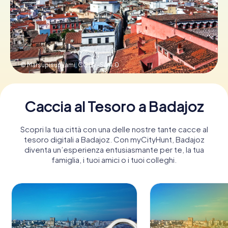
Prenota Biglietti
© Marsupisupilami,
CC BY-SA 4.0
Acquista i Voucher
Caccia al Tesoro a Badajoz
Scopri la tua città con una delle nostre tante cacce al
tesoro digitali a Badajoz. Con myCityHunt, Badajoz
diventa un’esperienza entusiasmante per te, la tua
famiglia, i tuoi amici o i tuoi colleghi.