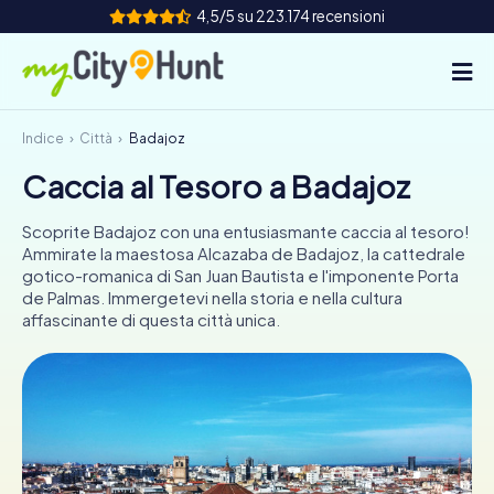
4,5/5 su 223.174 recensioni
Indice
Città
Badajoz
Come funziona
Caccia al Tesoro a Badajoz
Città
Scoprite Badajoz con una entusiasmante caccia al tesoro!
Tour
Ammirate la maestosa Alcazaba de Badajoz, la cattedrale
gotico-romanica di San Juan Bautista e l'imponente Porta
de Palmas. Immergetevi nella storia e nella cultura
Team Building
affascinante di questa città unica.
Biglietti
INT
AT
CH
DE
ES
FR
UK
IE
IT
NL