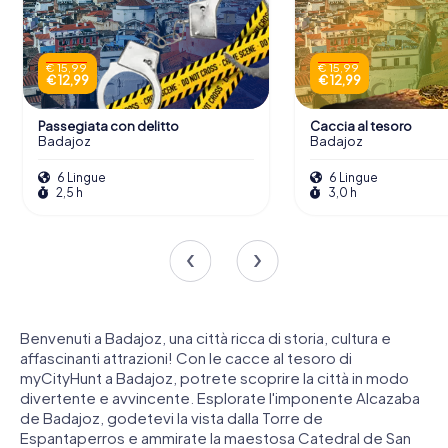
€ 15,99
€ 15,99
€ 12,99
€ 12,99
Passegiata con delitto
Caccia al tesoro
Badajoz
Badajoz
6 Lingue
6 Lingue
2,5 h
3,0 h
Benvenuti a Badajoz, una città ricca di storia, cultura e
affascinanti attrazioni! Con le cacce al tesoro di
myCityHunt a Badajoz, potrete scoprire la città in modo
divertente e avvincente. Esplorate l'imponente Alcazaba
de Badajoz, godetevi la vista dalla Torre de
Espantaperros e ammirate la maestosa Catedral de San