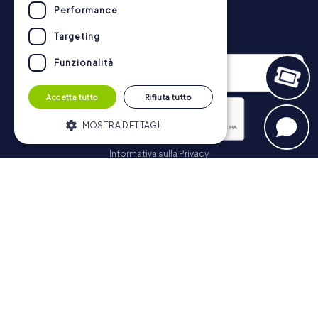
https://www.mycityhunt.it/come-funziona
.
Performance
Newsletter
Targeting
Funzionalità
Accetta tutto
Rifiuta tutto
MOSTRA DETTAGLI
Informativa sulla Privacy
Strettamente necessari
Performance
Iscriviti
Targeting
Funzionalità
I cookie strettamente necessari
consentono le funzionalità principali del
Navigazione
sito web come l'accesso dell'utente e la
gestione dell'account. Il sito web non può
essere utilizzato correttamente senza i
Biglietti
cookie strettamente necessari.
Negozio di Voucher
Fornitore /
Nome
Scadenza
Descrizione
Explorer Blog
Dominio