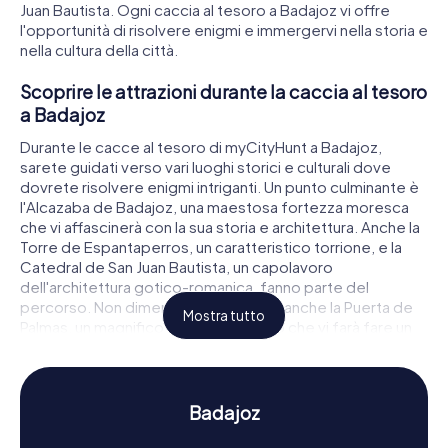
Juan Bautista. Ogni caccia al tesoro a Badajoz vi offre
l'opportunità di risolvere enigmi e immergervi nella storia e
nella cultura della città.
Scoprire le attrazioni durante la caccia al tesoro
a Badajoz
Durante le cacce al tesoro di myCityHunt a Badajoz,
sarete guidati verso vari luoghi storici e culturali dove
dovrete risolvere enigmi intriganti. Un punto culminante è
l'Alcazaba de Badajoz, una maestosa fortezza moresca
che vi affascinerà con la sua storia e architettura. Anche la
Torre de Espantaperros, un caratteristico torrione, e la
Catedral de San Juan Bautista, un capolavoro
dell'architettura gotico-romanica, fanno parte del
percorso. Non dimenticate di visitare anche la Puerta de
Mostra tutto
Palmas, un magnifico portale cittadino che vi farà fare un
tuffo nel passato.
Vivere la storia e la cultura durante la caccia al
tesoro a Badajoz
Badajoz
Durante le cacce al tesoro di myCityHunt a Badajoz,