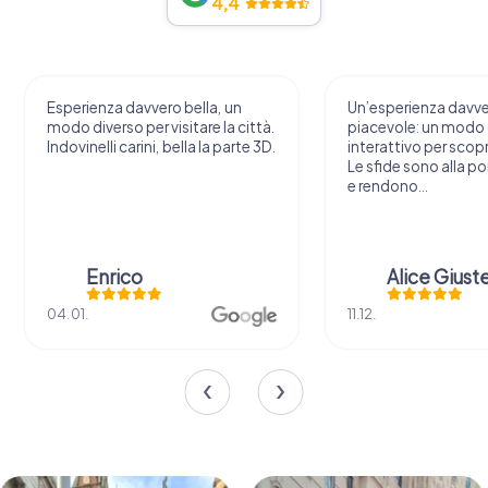
4,4
Esperienza davvero bella, un
Un’esperienza davv
modo diverso per visitare la città.
piacevole: un modo o
Indovinelli carini, bella la parte 3D.
interattivo per scopri
Le sfide sono alla por
e rendono...
Enrico
Alice Giust
04.01.
11.12.