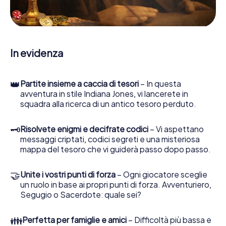
le persone di contatto ed esaminare stringhe
enigmatiche, la aiuta a raccogliere oggetti e la guida in
sicurezza per Alcantarilla.
Nel corso della caccia al tesoro a Alcantarilla, lei e il suo
In evidenza
team vi immergerete sempre più in profondità
nell'emozionante storia, presto scoprirete che il prezioso
tesoro è a pochi passi di distanza.
👑
Partite insieme a caccia di tesori
– In questa
avventura in stile Indiana Jones, vi lancerete in
squadra alla ricerca di un antico tesoro perduto.
🗝
Risolvete enigmi e decifrate codici
– Vi aspettano
messaggi criptati, codici segreti e una misteriosa
mappa del tesoro che vi guiderà passo dopo passo.
🤝
Unite i vostri punti di forza
– Ogni giocatore sceglie
un ruolo in base ai propri punti di forza. Avventuriero,
Segugio o Sacerdote: quale sei?
👪
Perfetta per famiglie e amici
– Difficoltà più bassa e