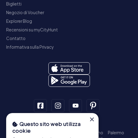
Biglietti
Negozio di Voucher
Explorer Blog
Recensioni su myCityHunt
Contatto
Informativa sulla Privacy
×
Questo sito web utilizza
Tour a piedi
cookie
Roma - Centro Storico
Milano
Napoli
Torino
Palermo