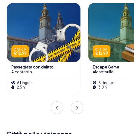
€ 15,99
€ 15,99
€ 12,99
€ 12,99
Passegiata con delitto
Escape Game
Alcantarilla
Alcantarilla
6 Lingue
6 Lingue
2,5 h
3,0 h