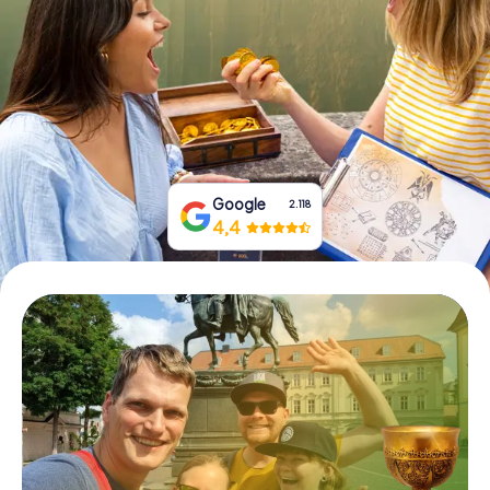
Prenota Biglietti
Acquista i Voucher
Google
2.118
4,4