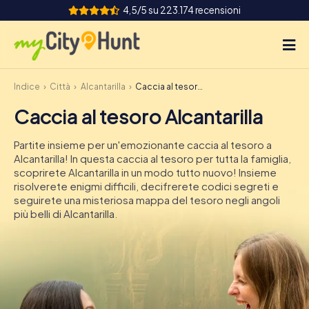
4,5/5 su 223.174 recensioni
Indice
Città
Alcantarilla
Caccia al tesoro Alcantarilla
Come funziona
Caccia al tesoro Alcantarilla
Città
Partite insieme per un'emozionante caccia al tesoro a
Tour
Alcantarilla! In questa caccia al tesoro per tutta la famiglia,
scoprirete Alcantarilla in un modo tutto nuovo! Insieme
risolverete enigmi difficili, decifrerete codici segreti e
Team Building
seguirete una misteriosa mappa del tesoro negli angoli
più belli di Alcantarilla.
Biglietti
INT
AT
CH
DE
ES
FR
UK
IE
IT
NL