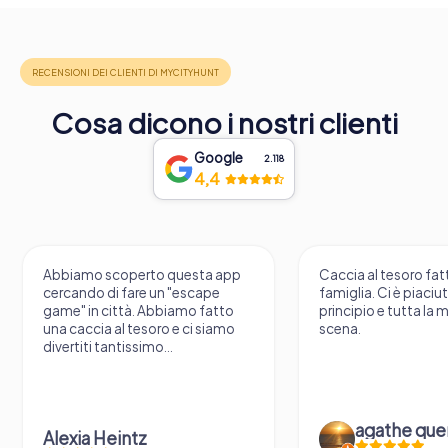
Cosa dicono i nostri clienti
Google
2.118
4,4
Abbiamo scoperto questa app
Caccia al tesoro fatt
cercando di fare un "escape
famiglia. Ci è piaciu
game" in città. Abbiamo fatto
principio e tutta la 
una caccia al tesoro e ci siamo
scena.
divertiti tantissimo...
agathe que
Alexia Heintz