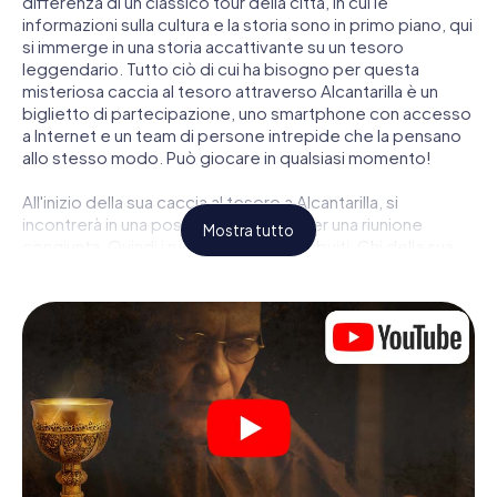
differenza di un classico tour della città, in cui le
informazioni sulla cultura e la storia sono in primo piano, qui
si immerge in una storia accattivante su un tesoro
leggendario. Tutto ciò di cui ha bisogno per questa
misteriosa caccia al tesoro attraverso Alcantarilla è un
biglietto di partecipazione, uno smartphone con accesso
a Internet e un team di persone intrepide che la pensano
allo stesso modo. Può giocare in qualsiasi momento!
All'inizio della sua caccia al tesoro a Alcantarilla, si
incontrerà in una posizione centrale per una riunione
Mostra tutto
congiunta. Quindi i ruoli vengono distribuiti. Chi della sua
squadra è un tracker nato? Chi è un vero avventuriero? E
chi ha quello che serve per essere un code breaker? Nella
nostra caccia al tesoro a Alcantarilla c'è un ruolo adatto
per ogni giocatore.
Una volta assegnati i ruoli, può iniziare la caccia al tesoro
del thriller poliziesco a Alcantarilla: puoi decifrare codici
crittografati, risolvere complicati compiti logici e cercare
indizi, indizi in vari luoghi della città. Il suo smartphone è il
suo strumento di indagine più importante: la nostra app
web sviluppata appositamente le consente di interrogare