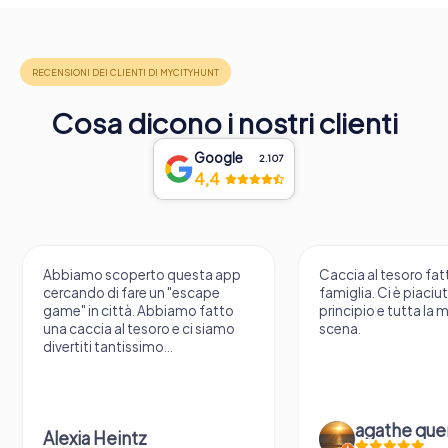
Cosa dicono i nostri clienti
Google
2.107
4,4
Abbiamo scoperto questa app
Caccia al tesoro fatt
cercando di fare un "escape
famiglia. Ci è piaciu
game" in città. Abbiamo fatto
principio e tutta la 
una caccia al tesoro e ci siamo
scena.
divertiti tantissimo...
agathe que
Alexia Heintz