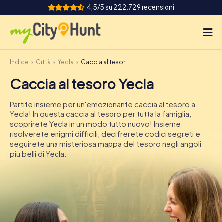
4,5/5 su 222.729 recensioni
Indice
Città
Yecla
Caccia al tesoro Yecla
Come funziona
Caccia al tesoro Yecla
Città
Partite insieme per un'emozionante caccia al tesoro a
Tour
Yecla! In questa caccia al tesoro per tutta la famiglia,
scoprirete Yecla in un modo tutto nuovo! Insieme
risolverete enigmi difficili, decifrerete codici segreti e
Team Building
seguirete una misteriosa mappa del tesoro negli angoli
più belli di Yecla.
Biglietti
INT
AT
CH
DE
ES
FR
UK
IE
IT
NL