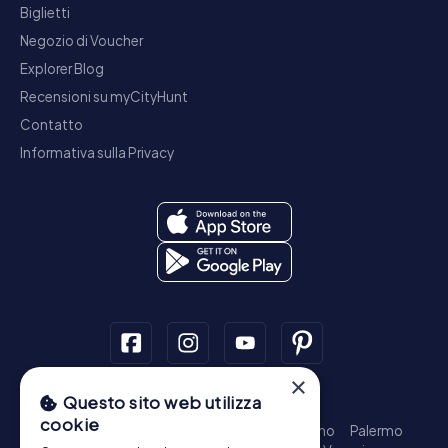
Biglietti
Negozio di Voucher
Explorer Blog
Recensioni su myCityHunt
Contatto
Informativa sulla Privacy
×
Questo sito web utilizza
Tour a piedi
cookie
Roma - Centro Storico
Milano
Napoli
Torino
Palermo