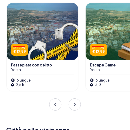
€ 15,99
€ 15,99
€ 12,99
€ 12,99
Passegiata con delitto
Escape Game
Yecla
Yecla
6 Lingue
6 Lingue
2,5 h
3,0 h