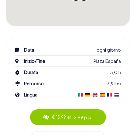
Data
ogni giorno
Inizio/Fine
Plaza España
Durata
3,0 h
Percorso
3,9 km
Lingua
€ 12,99 p.p.
€ 15,99