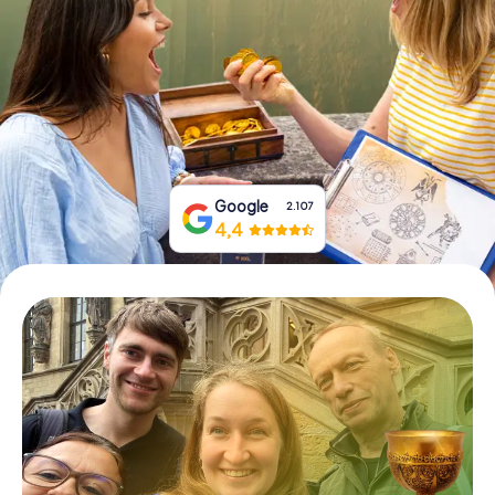
Prenota Biglietti
Acquista i Voucher
Google
2.107
4,4