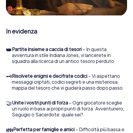
enigmatiche, la aiuta a raccogliere oggetti e la guida in
sicurezza per Yecla.
Nel corso della caccia al tesoro a Yecla, lei e il suo team vi
immergerete sempre più in profondità nell'emozionante
In evidenza
storia, presto scoprirete che il prezioso tesoro è a pochi
passi di distanza.
👑
Partite insieme a caccia di tesori
– In questa
avventura in stile Indiana Jones, vi lancerete in
squadra alla ricerca di un antico tesoro perduto.
🗝
Risolvete enigmi e decifrate codici
– Vi aspettano
messaggi criptati, codici segreti e una misteriosa
mappa del tesoro che vi guiderà passo dopo passo.
🤝
Unite i vostri punti di forza
– Ogni giocatore sceglie
un ruolo in base ai propri punti di forza. Avventuriero,
Segugio o Sacerdote: quale sei?
👪
Perfetta per famiglie e amici
– Difficoltà più bassa e