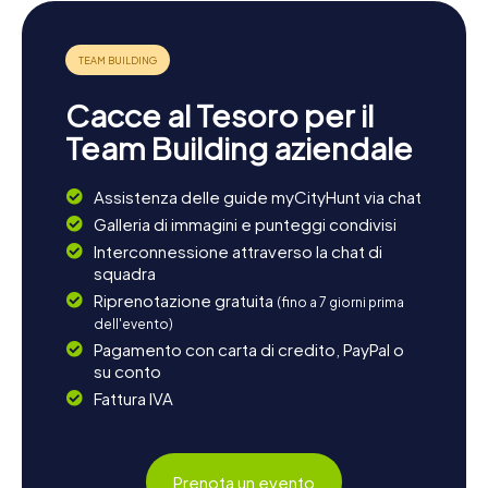
specialità culinarie locali. Provate ad esempio i tradizionali
"Surrey Faggots", un piatto sostanzioso a base di carne di
maiale e erbe aromatiche, offerto in molti ristoranti locali.
Le cacce al tesoro di myCityHunt a Woking vi offrono un
Cacce al Tesoro per il
modo divertente e istruttivo per scoprire la città e
conoscere di più sulla sua affascinante storia e cultura.
Team Building aziendale
Siete pronti per la vostra caccia al tesoro a Woking?
Assistenza delle guide myCityHunt via chat
Galleria di immagini e punteggi condivisi
Interconnessione attraverso la chat di
squadra
Riprenotazione gratuita
(fino a 7 giorni prima
dell'evento)
Pagamento con carta di credito, PayPal o
su conto
Fattura IVA
Prenota un evento