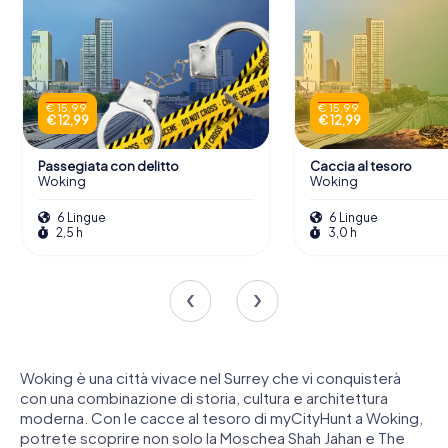
€ 15,99
€ 15,99
€ 12,99
€ 12,99
Passegiata con delitto
Caccia al tesoro
Woking
Woking
6 Lingue
6 Lingue
2,5 h
3,0 h
Woking è una città vivace nel Surrey che vi conquisterà
con una combinazione di storia, cultura e architettura
moderna. Con le cacce al tesoro di myCityHunt a Woking,
potrete scoprire non solo la Moschea Shah Jahan e The