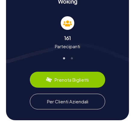
Woking
possibilità di vivere la città da diverse prospettive.
Caccia al Tesoro a Woking: Vivere da Vicino
Storia e Cultura
Durante una caccia al tesoro a Woking, non solo
161
apprenderete molto sulla storia della città, ma anche sulle
Partecipanti
sue peculiarità culturali. Woking ha un passato
movimentato che risale al XIX secolo, quando la città
divenne famosa grazie alla costruzione del Cimitero di
Brookwood, il più grande cimitero della Gran Bretagna.
Qui riposano numerose personalità illustri.
Prenota Biglietti
Woking è anche la sede del famoso gruppo McLaren
Technology, rendendo la città un importante centro
dell'industria automobilistica e del motorsport. Inoltre,
Woking è diventata celebre grazie allo scrittore H.G.
Per Clienti Aziendali
Wells, il cui romanzo "La guerra dei mondi" ha avuto inizio
proprio qui.
Durante la vostra caccia al tesoro, non solo scoprirete
fatti storici, ma avrete anche l'opportunità di conoscere le