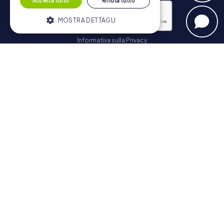
Accetta tutto
Rifiuta tutto
MOSTRA DETTAGLI
Informativa sulla Privacy
Strettamente necessari
Performance
Iscriviti
Targeting
Funzionalità
I cookie strettamente necessari
consentono le funzionalità principali del
Navigazione
sito web come l'accesso dell'utente e la
gestione dell'account. Il sito web non può
essere utilizzato correttamente senza i
Biglietti
cookie strettamente necessari.
Negozio di Voucher
Fornitore /
Nome
Scadenza
Descrizione
Explorer Blog
Dominio
Recensioni su myCityHunt
PHPSESSID
PHP.net
Sessione
Cookie
www.mycityhunt.it
generato da
Contatto
applicazioni
basate sul
Informativa sulla Privacy
linguaggio
PHP. Si tratta
di un
identificatore
generico