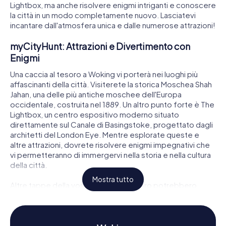
Lightbox, ma anche risolvere enigmi intriganti e conoscere
la città in un modo completamente nuovo. Lasciatevi
incantare dall'atmosfera unica e dalle numerose attrazioni!
myCityHunt: Attrazioni e Divertimento con
Enigmi
Una caccia al tesoro a Woking vi porterà nei luoghi più
affascinanti della città. Visiterete la storica Moschea Shah
Jahan, una delle più antiche moschee dell'Europa
occidentale, costruita nel 1889. Un altro punto forte è The
Lightbox, un centro espositivo moderno situato
direttamente sul Canale di Basingstoke, progettato dagli
architetti del London Eye. Mentre esplorate queste e
altre attrazioni, dovrete risolvere enigmi impegnativi che
vi permetteranno di immergervi nella storia e nella cultura
della città.
Mostra tutto
Altre tappe della vostra caccia al tesoro potrebbero
includere la Chiesa di St Mary of Bethany o il New Victoria
Theatre, dove non solo ammirerete l'architettura, ma
affronterete anche compiti interessanti. Ogni caccia al
tesoro di myCityHunt a Woking è unica e vi offre la