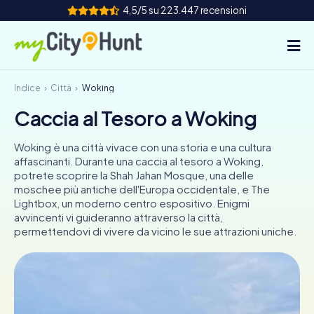
4,5/5 su 223.447 recensioni
Indice
Città
Woking
Come funziona
Caccia al Tesoro a Woking
Città
Woking è una città vivace con una storia e una cultura
Tour
affascinanti. Durante una caccia al tesoro a Woking,
potrete scoprire la Shah Jahan Mosque, una delle
moschee più antiche dell'Europa occidentale, e The
Team Building
Lightbox, un moderno centro espositivo. Enigmi
avvincenti vi guideranno attraverso la città,
Biglietti
permettendovi di vivere da vicino le sue attrazioni uniche.
INT
AT
CH
DE
ES
FR
UK
IE
IT
NL