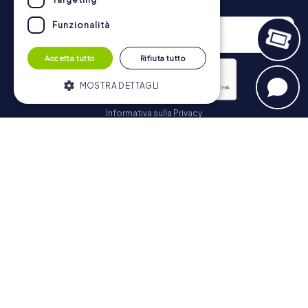
Funzionalità
Accetta tutto
Rifiuta tutto
MOSTRA DETTAGLI
Informativa sulla Privacy
Strettamente necessari
Performance
Iscriviti
Targeting
Funzionalità
I cookie strettamente necessari
consentono le funzionalità principali del
Navigazione
sito web come l'accesso dell'utente e la
gestione dell'account. Il sito web non può
essere utilizzato correttamente senza i
Biglietti
cookie strettamente necessari.
Negozio di Voucher
Fornitore /
Nome
Scadenza
Descrizione
Explorer Blog
Dominio
Recensioni su myCityHunt
PHPSESSID
PHP.net
Sessione
Cookie
www.mycityhunt.it
generato da
Contatto
applicazioni