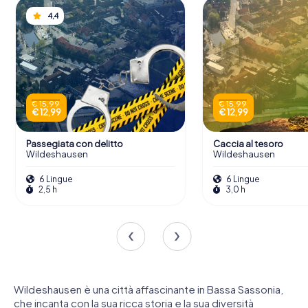
4,4
€ 15,99
€ 15,99
€ 12,99
€ 12,99
Passegiata con delitto
Caccia al tesoro
Wildeshausen
Wildeshausen
6 Lingue
6 Lingue
2,5 h
3,0 h
Wildeshausen è una città affascinante in Bassa Sassonia,
che incanta con la sua ricca storia e la sua diversità