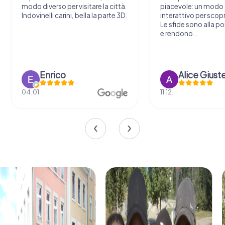
modo diverso per visitare la città.
piacevole: un modo o
Indovinelli carini, bella la parte 3D.
interattivo per scopri
Le sfide sono alla por
e rendono...
Enrico
Alice Giust
04.01.
11.12.