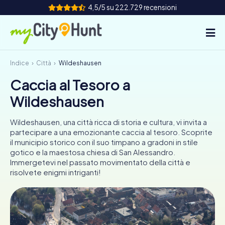
4,5/5 su 222.729 recensioni
Indice
Città
Wildeshausen
Come funziona
Caccia al Tesoro a
Città
Wildeshausen
Tour
Wildeshausen, una città ricca di storia e cultura, vi invita a
partecipare a una emozionante caccia al tesoro. Scoprite
Team Building
il municipio storico con il suo timpano a gradoni in stile
gotico e la maestosa chiesa di San Alessandro.
Biglietti
Immergetevi nel passato movimentato della città e
risolvete enigmi intriganti!
INT
AT
CH
DE
ES
FR
UK
IE
IT
NL