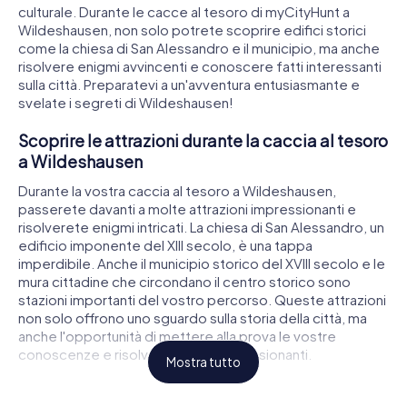
culturale. Durante le cacce al tesoro di myCityHunt a
Wildeshausen, non solo potrete scoprire edifici storici
come la chiesa di San Alessandro e il municipio, ma anche
risolvere enigmi avvincenti e conoscere fatti interessanti
sulla città. Preparatevi a un'avventura entusiasmante e
svelate i segreti di Wildeshausen!
Scoprire le attrazioni durante la caccia al tesoro
a Wildeshausen
Durante la vostra caccia al tesoro a Wildeshausen,
passerete davanti a molte attrazioni impressionanti e
risolverete enigmi intricati. La chiesa di San Alessandro, un
edificio imponente del XIII secolo, è una tappa
imperdibile. Anche il municipio storico del XVIII secolo e le
mura cittadine che circondano il centro storico sono
stazioni importanti del vostro percorso. Queste attrazioni
non solo offrono uno sguardo sulla storia della città, ma
anche l'opportunità di mettere alla prova le vostre
conoscenze e risolvere enigmi appassionanti.
Mostra tutto
Vivere la storia e la cultura durante la caccia al