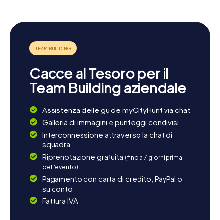
campo di tombe di Pestrup. Questi siti storici sono ideali
per un'escursione e offrono un'affascinante visione degli
insediamenti antichi della regione. Anche una visita al
museo della stampa o una passeggiata lungo il fiume
Hunte sono attività che completano perfettamente la
vostra giornata a Wildeshausen.
Cacce al Tesoro per il
Team Building aziendale
Assistenza delle guide myCityHunt via chat
Galleria di immagini e punteggi condivisi
Interconnessione attraverso la chat di
squadra
Riprenotazione gratuita
(fino a 7 giorni prima
dell'evento)
Pagamento con carta di credito, PayPal o
su conto
Fattura IVA