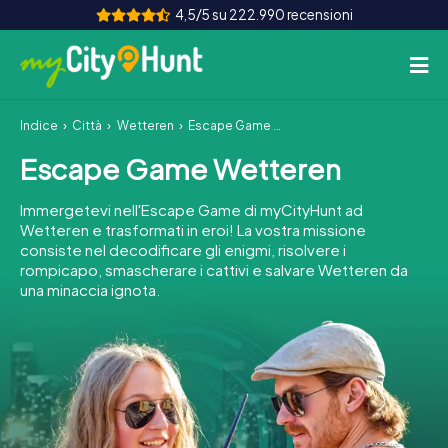
4,5/5 su 222.990 recensioni
Indice
Città
Wetteren
Escape Game Wetteren
Come funziona
Escape Game Wetteren
Città
Immergetevi nell'Escape Game di myCityHunt ad
Tour
Wetteren e trasformati in eroi! La vostra missione
consiste nel decodificare gli enigmi, risolvere i
rompicapo, smascherare i cattivi e salvare Wetteren da
Team Building
una minaccia ignota.
Biglietti
INT
AT
CH
DE
ES
FR
UK
IE
IT
NL