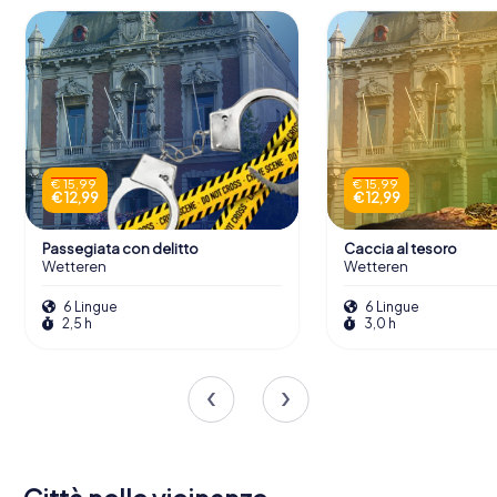
€ 15,99
€ 15,99
€ 12,99
€ 12,99
Passegiata con delitto
Caccia al tesoro
Wetteren
Wetteren
6 Lingue
6 Lingue
2,5 h
3,0 h