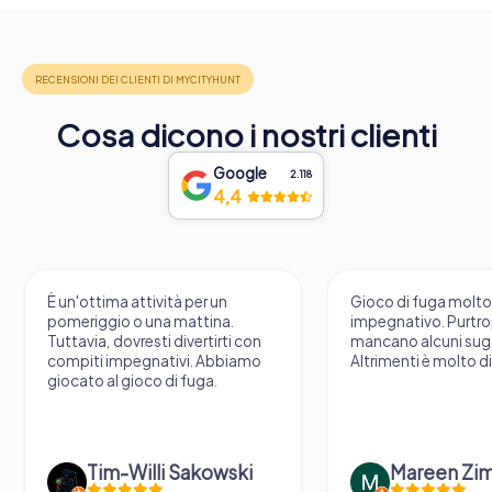
Cosa dicono i nostri clienti
Google
2.118
4,4
È un'ottima attività per un
Gioco di fuga molt
pomeriggio o una mattina.
impegnativo. Purtr
Tuttavia, dovresti divertirti con
mancano alcuni sug
compiti impegnativi. Abbiamo
Altrimenti è molto d
giocato al gioco di fuga.
Tim-Willi Sakowski
Mareen Zi