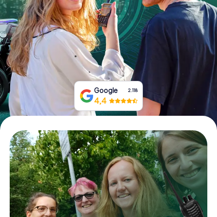
Prenota Biglietti
Acquista i Voucher
Google
2.118
4,4