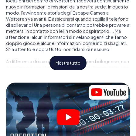
locazioni del centro di Wetteren. Riceverà continuamente
nuove informazioni e missioni dalla nostra sede. In questo
modo, l'avvincente storia degli Escape Games a
Wetteren va avanti. E assicurarsi quando squilla il telefono
di sollevarlo! Una persona di contatto potrebbe provare a
mettersi in contatto con lei in modo cospiratorio ... Ma
attenzione: alcuni informatori si rivelano agenti che fanno
doppio gioco e alcune informazioni come indizi sbagliati.
Stia attento e soprattutto: non fidarsi di nessuno!
A differenza di una classica Escape Room bolognese, non
Mostra tutto
è rinchiuso in una stanza dalla quale devi liberarsi entro una
data temporale. Questa caccia al tesoro per smartphone
dichiara che tutta Wetteren è il suo campo di gioco
personale! Il requisito tecnico per la sua avventura da
agente a Wetteren é uno smartphone con accesso a
Internet mobile. Un clic le dà accesso alla nostra app web.
Non è necessario installare nulla per essere trascinati
nell'azione da video interattivi, minigiochi complicati e
molte altre funzionalità.
Lavori insieme con una squadra, origli le spie nemiche e
porti gli ufficiali di collegamento dalla sua parte. In questo