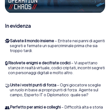
Escape Game a Wetteren lei e la sua squadra dovete
essere pronti a fermare i cattivi. A differenza di James
Bond and Co., tuttavia, non diventate eroi silenziosi: lei e
la sua squadra sarete immortalati nel punteggio più alto
del Wetteren e avrete accesso alla vostra personale
In evidenza
galleria di immagini. Il gioco di Escape di myCityHunt rende
Wetteren, il suo parco giochi di avventura. Acquisti i suoi
biglietti nel mondo dello spionaggio e degli agenti
🕵
Salvate il mondo insieme
– Entrate nei panni di agenti
segreti e trasformi Wetteren in un'Escape Room
segreti e fermate un supercriminale prima che sia
all'aperto!
troppo tardi.
🔒
Risolvete enigmi e decifrate codici
– Vi aspettano
stanze in realtà virtuale, codici criptati, incontri segreti
con personaggi digitali e molto altro.
🤝
Unite i vostri punti di forza
– Ogni giocatore sceglie
un ruolo in base ai propri punti di forza. Agente sul
campo, Esperto IT o Diplomatico: quale sei?
👥
Perfetto per amici e colleghi
– Difficoltà alta e storia