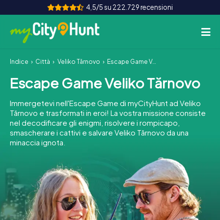
4,5/5 su 222.729 recensioni
Indice
Città
Veliko Tărnovo
Escape Game Veliko Tărnovo
Come funziona
Escape Game Veliko Tărnovo
Città
Immergetevi nell'Escape Game di myCityHunt ad Veliko
Tour
Tărnovo e trasformati in eroi! La vostra missione consiste
nel decodificare gli enigmi, risolvere i rompicapo,
smascherare i cattivi e salvare Veliko Tărnovo da una
Team Building
minaccia ignota.
Biglietti
INT
AT
CH
DE
ES
FR
UK
IE
IT
NL