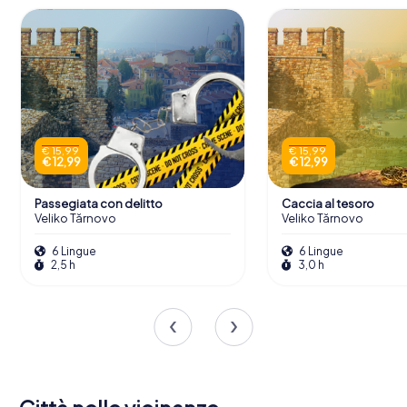
€ 15,99
€ 15,99
€ 12,99
€ 12,99
Passegiata con delitto
Caccia al tesoro
Veliko Tărnovo
Veliko Tărnovo
6 Lingue
6 Lingue
2,5 h
3,0 h