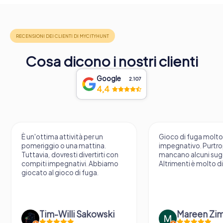
Cosa dicono i nostri clienti
Google
2.107
4,4
È un'ottima attività per un
Gioco di fuga molt
pomeriggio o una mattina.
impegnativo. Purtr
Tuttavia, dovresti divertirti con
mancano alcuni sug
compiti impegnativi. Abbiamo
Altrimenti è molto d
giocato al gioco di fuga.
Tim-Willi Sakowski
Mareen Zi