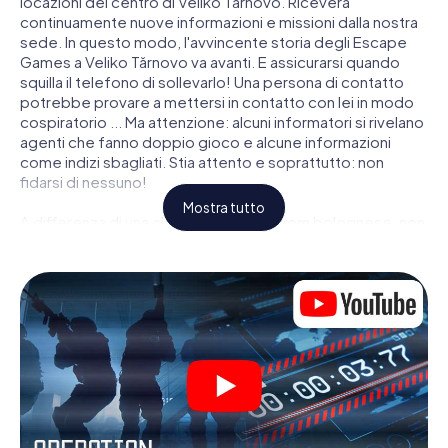
locazioni del centro di Veliko Tărnovo. Riceverà
continuamente nuove informazioni e missioni dalla nostra
sede. In questo modo, l'avvincente storia degli Escape
Games a Veliko Tărnovo va avanti. E assicurarsi quando
squilla il telefono di sollevarlo! Una persona di contatto
potrebbe provare a mettersi in contatto con lei in modo
cospiratorio ... Ma attenzione: alcuni informatori si rivelano
agenti che fanno doppio gioco e alcune informazioni
come indizi sbagliati. Stia attento e soprattutto: non
fidarsi di nessuno!
Mostra tutto
A differenza di una classica Escape Room bolognese, non
è rinchiuso in una stanza dalla quale devi liberarsi entro una
data temporale. Questa caccia al tesoro per smartphone
dichiara che tutta Veliko Tărnovo è il suo campo di gioco
personale! Il requisito tecnico per la sua avventura da
agente a Veliko Tărnovo é uno smartphone con accesso a
Internet mobile. Un clic le dà accesso alla nostra app web.
Non è necessario installare nulla per essere trascinati
nell'azione da video interattivi, minigiochi complicati e
molte altre funzionalità.
Lavori insieme con una squadra, origli le spie nemiche e