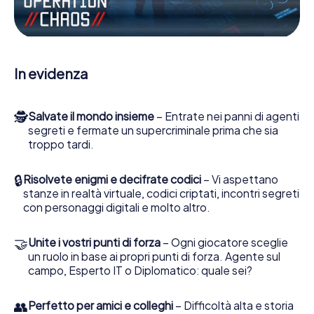
porti gli ufficiali di collegamento dalla sua parte. In questo
Escape Game a Veliko Tărnovo lei e la sua squadra dovete
essere pronti a fermare i cattivi. A differenza di James
Bond and Co., tuttavia, non diventate eroi silenziosi: lei e
la sua squadra sarete immortalati nel punteggio più alto
In evidenza
del Veliko Tărnovo e avrete accesso alla vostra personale
galleria di immagini. Il gioco di Escape di myCityHunt rende
Veliko Tărnovo, il suo parco giochi di avventura. Acquisti i
🕵
Salvate il mondo insieme
– Entrate nei panni di agenti
suoi biglietti nel mondo dello spionaggio e degli agenti
segreti e fermate un supercriminale prima che sia
segreti e trasformi Veliko Tărnovo in un'Escape Room
troppo tardi.
all'aperto!
🔒
Risolvete enigmi e decifrate codici
– Vi aspettano
stanze in realtà virtuale, codici criptati, incontri segreti
con personaggi digitali e molto altro.
🤝
Unite i vostri punti di forza
– Ogni giocatore sceglie
un ruolo in base ai propri punti di forza. Agente sul
campo, Esperto IT o Diplomatico: quale sei?
👥
Perfetto per amici e colleghi
– Difficoltà alta e storia