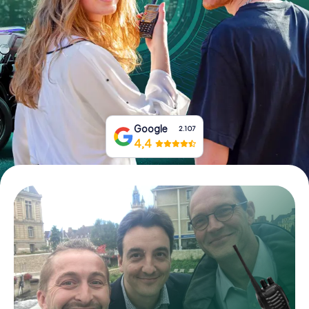
Prenota Biglietti
Acquista i Voucher
Google
2.107
4,4